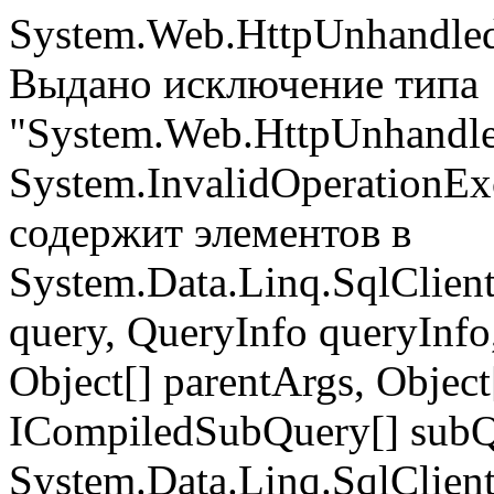
System.Web.HttpUnhandled
Выдано исключение типа
"System.Web.HttpUnhandle
System.InvalidOperationEx
содержит элементов в
System.Data.Linq.SqlClient
query, QueryInfo queryInfo
Object[] parentArgs, Object
ICompiledSubQuery[] subQue
System.Data.Linq.SqlClient