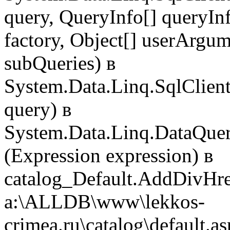
query, QueryInfo[] queryIn
factory, Object[] userArgu
subQueries) в
System.Data.Linq.SqlClient
query) в
System.Data.Linq.DataQuer
(Expression expression) в
catalog_Default.AddDivHref
a:\ALLDB\www\lekkos-
crimea.ru\catalog\default.a