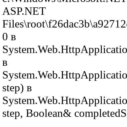
ASP.NET
Files\root\f26dac3b\a92712
0 в
System.Web.HttpApplicatio
в
System.Web.HttpApplicatio
step) в
System.Web.HttpApplicatio
step, Boolean& completedS