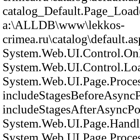
catalog_Default.Page_Load(
a:\ALLDB\www\lekkos-
crimea.ru\catalog\default.a
System.Web.UI.Control.On
System.Web.UI.Control.Loa
System.Web.UI.Page.Proce
includeStagesBeforeAsyncP
includeStagesAfterAsyncPo
System.Web.UI.Page.Handle
System.Web.UI.Page.Proce