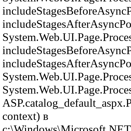
includeStagesBeforeAsyncP
includeStagesAfterAsyncPo
System.Web.UI.Page.Proce
includeStagesBeforeAsyncP
includeStagesAfterAsyncPo
System.Web.UI.Page.Proces
System.Web.UI.Page.Proces
ASP.catalog_default_aspx.
context) в
c:\Windows\Microsoft.NET