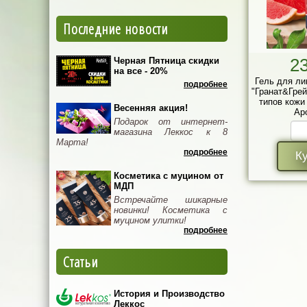
Последние новости
2
Черная Пятница скидки
на все - 20%
Гель для ли
подробнее
"Гранат&Грей
типов кожи
Весенняя акция!
Ар
Подарок от интернет-
магазина Леккос к 8
Марта!
подробнее
К
Косметика с муцином от
МДП
Встречайте шикарные
новинки! Косметика с
муцином улитки!
подробнее
Статьи
История и Производство
Леккос