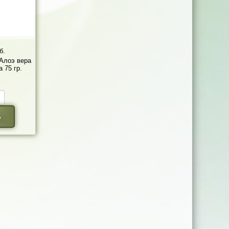
б.
 Алоэ вера
 75 гр.
ь