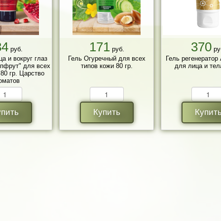
34
171
370
руб.
руб.
ру
ца и вокруг глаз
Гель Огуречный для всех
Гель регенератор
пфрут" для всех
типов кожи 80 гр.
для лица и тела
 80 гр. Царство
оматов
упить
Купить
Купит