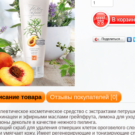
Поделиться…
исание товара
Отзывы покупателей [
0
]
певтическое косметическое средство
с экстрактами петруш
хинацеи и эфирными маслами грейпфрута, лимона для уход
 зоны декольте в качестве нежного пилинга.
щий скраб для удаления отмерших клеток ороговелого сло
и умягчает кожу. Имеет регенерирующие и тонизирующие с