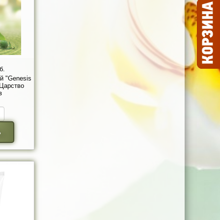
б.
й "Genesis
 Царство
в
ь