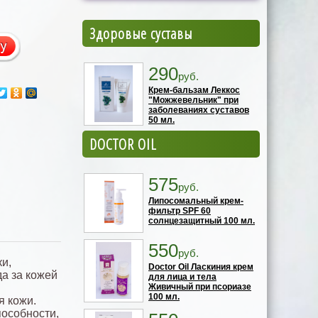
Здоровые суставы
290
руб.
Крем-бальзам Леккос
"Можжевельник" при
заболеваниях суставов
50 мл.
DOCTOR OIL
575
руб.
Липосомальный крем-
фильтр SPF 60
солнцезащитный 100 мл.
550
руб.
ки,
Doctor Oil Ласкиния крем
а за кожей
для лица и тела
Живичный при псориазе
100 мл.
я кожи.
пособности,