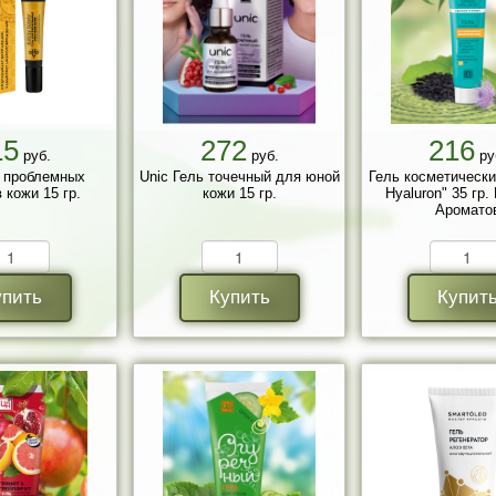
15
272
216
руб.
руб.
ру
 проблемных
Unic Гель точечный для юной
Гель косметически
 кожи 15 гр.
кожи 15 гр.
Hyaluron" 35 гр.
Аромато
упить
Купить
Купит