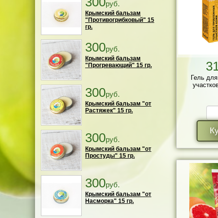
300
руб.
Крымский бальзам
"Противогрибковый" 15
гр.
300
руб.
Крымский бальзам
3
"Прогревающий" 15 гр.
Гель для
участков
300
руб.
Крымский бальзам "от
Растяжек" 15 гр.
К
300
руб.
Крымский бальзам "от
Простуды" 15 гр.
300
руб.
Крымский бальзам "от
Насморка" 15 гр.