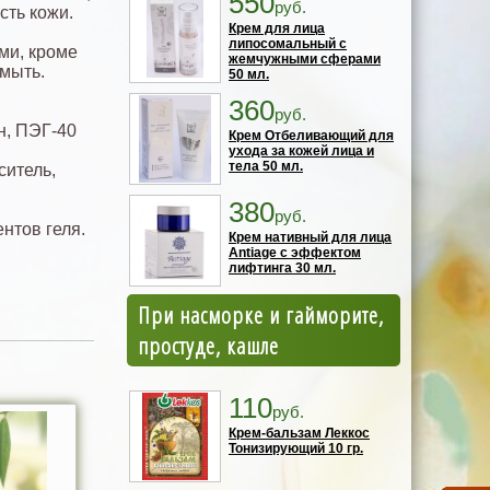
550
руб.
сть кожи.
Крем для лица
липосомальный с
ми, кроме
жемчужными сферами
смыть.
50 мл.
360
руб.
н, ПЭГ-40
Крем Отбеливающий для
ухода за кожей лица и
тела 50 мл.
ситель,
380
руб.
нтов геля.
Крем нативный для лица
Antiage с эффектом
лифтинга 30 мл.
При насморке и гайморите,
простуде, кашле
110
руб.
Крем-бальзам Леккос
Тонизирующий 10 гр.