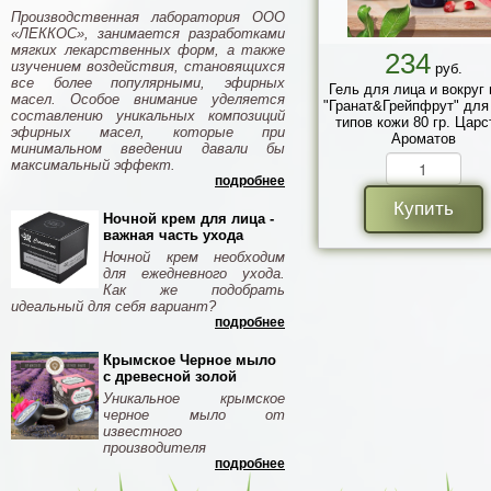
Производственная лаборатория ООО
«ЛЕККОС», занимается разработками
мягких лекарственных форм, а также
234
изучением воздействия, становящихся
руб.
все более популярными, эфирных
Гель для лица и вокруг 
масел. Особое внимание уделяется
"Гранат&Грейпфрут" для
составлению уникальных композиций
типов кожи 80 гр. Царс
эфирных масел, которые при
Ароматов
минимальном введении давали бы
максимальный эффект.
подробнее
Купить
Ночной крем для лица -
важная часть ухода
Ночной крем необходим
для ежедневного ухода.
Как же подобрать
идеальный для себя вариант?
подробнее
Крымское Черное мыло
с древесной золой
Уникальное крымское
черное мыло от
известного
производителя
подробнее