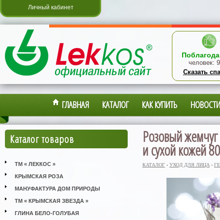
Личный кабинет
Поблагода
человек:
9
Сказать сп
ГЛАВНАЯ
КАТАЛОГ
КАК КУПИТЬ
НОВОСТ
Розовый жемчуг 
Каталог товаров
и сухой кожей 8
ТМ « ЛЕККОС »
КАТАЛОГ
›
УХОД ДЛЯ ЛИЦА
›
Г
КРЫМСКАЯ РОЗА
МАНУФАКТУРА ДОМ ПРИРОДЫ
ТМ « КРЫМСКАЯ ЗВЕЗДА »
ГЛИНА БЕЛО-ГОЛУБАЯ