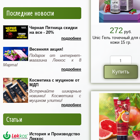
Последние новости
Черная Пятница скидки
272
руб.
на все - 20%
Unic Гель точечный для
подробнее
кожи 15 гр.
Весенняя акция!
Подарок от интернет-
магазина Леккос к 8
Марта!
подробнее
Купить
Косметика с муцином от
МДП
Встречайте шикарные
новинки! Косметика с
муцином улитки!
подробнее
Статьи
История и Производство
Леккос