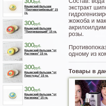
300
Состав: вода
руб.
экстракт шип
Крымский бальзам
"Противогрибковый" 15
гидрогенизир
гр.
жожоба и ма
300
руб.
акрилоилдиме
Крымский бальзам
"Прогревающий" 15 гр.
розы.
300
руб.
Противопоказ
Крымский бальзам "от
одному из ко
Растяжек" 15 гр.
300
руб.
Товары в да
Крымский бальзам "от
Простуды" 15 гр.
300
руб.
Крымский бальзам "от
Насморка" 15 гр.