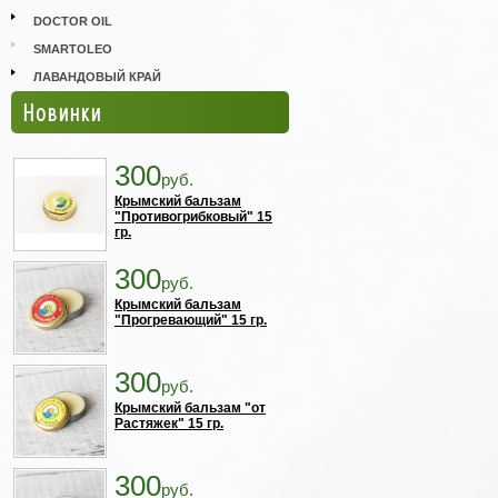
DOCTOR OIL
SMARTOLEO
ЛАВАНДОВЫЙ КРАЙ
Новинки
300
руб.
Крымский бальзам
"Противогрибковый" 15
гр.
300
руб.
Крымский бальзам
"Прогревающий" 15 гр.
300
руб.
Крымский бальзам "от
Растяжек" 15 гр.
300
руб.