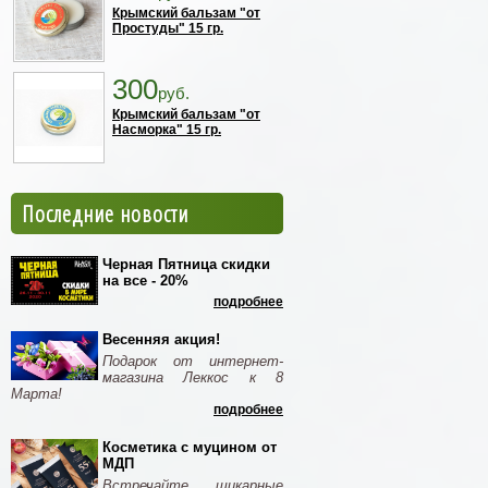
Крымский бальзам "от
Простуды" 15 гр.
300
руб.
Крымский бальзам "от
Насморка" 15 гр.
Последние новости
Черная Пятница скидки
на все - 20%
подробнее
Весенняя акция!
Подарок от интернет-
магазина Леккос к 8
Марта!
подробнее
Косметика с муцином от
МДП
Встречайте шикарные