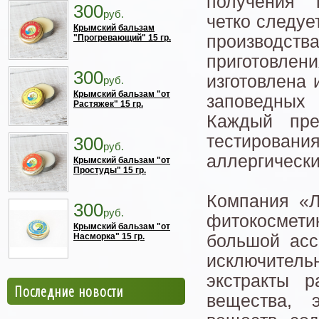
получения 
300
руб.
четко следуе
Крымский бальзам
производств
"Прогревающий" 15 гр.
приготовлени
300
изготовлена 
руб.
Крымский бальзам "от
заповедных 
Растяжек" 15 гр.
Каждый пре
тестирован
300
руб.
аллергически
Крымский бальзам "от
Простуды" 15 гр.
Компания «Л
300
руб.
фитокосмети
Крымский бальзам "от
Насморка" 15 гр.
большой асс
исключитель
экстракты р
Последние новости
вещества, 