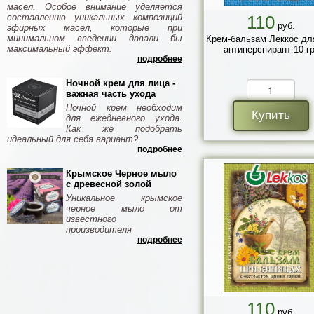
масел. Особое внимание уделяется
составлению уникальных композиций
110
руб.
эфирных масел, которые при
минимальном введении давали бы
Крем-бальзам Леккос дл
максимальный эффект.
антиперспирант 10 гр
подробнее
Ночной крем для лица -
важная часть ухода
Ночной крем необходим
Купить
для ежедневного ухода.
Как же подобрать
идеальный для себя вариант?
подробнее
Крымское Черное мыло
с древесной золой
Уникальное крымское
черное мыло от
известного
производителя
подробнее
110
руб.