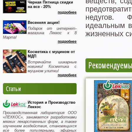
веществ, со
Черная Пятница скидки
на все - 20%
предотвратит
подробнее
недугов. Ф
Весенняя акция!
идеальным в
Подарок от интернет-
жизненных си
магазина Леккос к 8
Марта!
подробнее
Косметика с муцином от
МДП
Встречайте шикарные
Рекомендуемы
новинки! Косметика с
муцином улитки!
подробнее
Статьи
История и Производство
Леккос
Производственная лаборатория ООО
«ЛЕККОС», занимается разработками
мягких лекарственных форм, а также
изучением воздействия, становящихся
все более популярными, эфирных