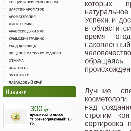
которых п
СПЕЦИИ И ПРИПРАВЫ КРЫМА
ЦАРСТВО АРОМАТОВ
натуральное 
АРОМАТЕРАПИЯ
Успехи и до
ФИТОН КРЫМ
в области си
АРАБСКИЕ ДУХИ 6 МЛ.
время ото
КРЫМСКИЙ ТРАВНИК
накопленный
УХОД ДЛЯ ЛИЦА
человечеств
ПИЩЕВОЕ МАСЛО ХОЛОДНОГО
обращаяс
ОТЖИМА
происхожден
DOCTOR OIL
SMARTOLEO
ЛАВАНДОВЫЙ КРАЙ
Лучшие сп
Новинки
косметологи
над создани
300
руб.
строгим кон
Крымский бальзам
"Противогрибковый" 15
сортировка 
гр.