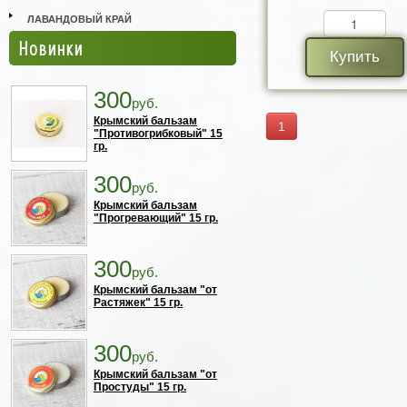
ЛАВАНДОВЫЙ КРАЙ
Новинки
Купить
300
руб.
Крымский бальзам
1
"Противогрибковый" 15
гр.
300
руб.
Крымский бальзам
"Прогревающий" 15 гр.
300
руб.
Крымский бальзам "от
Растяжек" 15 гр.
300
руб.
Крымский бальзам "от
Простуды" 15 гр.