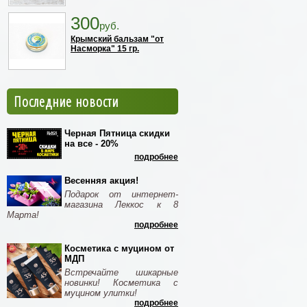
300
руб.
Крымский бальзам "от
Насморка" 15 гр.
Последние новости
Черная Пятница скидки
на все - 20%
подробнее
Весенняя акция!
Подарок от интернет-
магазина Леккос к 8
Марта!
подробнее
Косметика с муцином от
МДП
Встречайте шикарные
новинки! Косметика с
муцином улитки!
подробнее