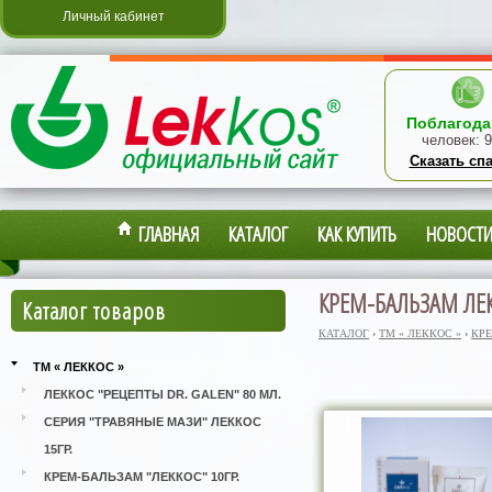
Личный кабинет
Поблагода
человек:
9
Сказать сп
ГЛАВНАЯ
КАТАЛОГ
КАК КУПИТЬ
НОВОСТ
КРЕМ-БАЛЬЗАМ ЛЕК
Каталог товаров
КАТАЛОГ
›
ТМ « ЛЕККОС »
›
КРЕ
ТМ « ЛЕККОС »
ЛЕККОС "РЕЦЕПТЫ DR. GALEN" 80 МЛ.
СЕРИЯ "ТРАВЯНЫЕ МАЗИ" ЛЕККОС
15ГР.
КРЕМ-БАЛЬЗАМ "ЛЕККОС" 10ГР.