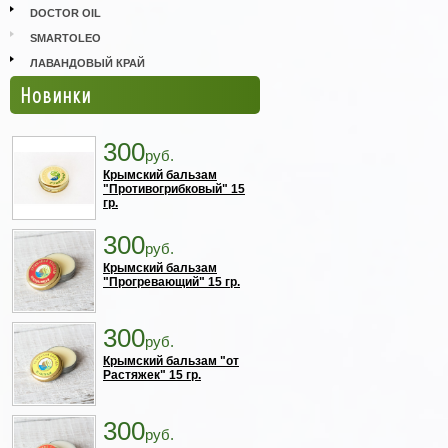
DOCTOR OIL
SMARTOLEO
ЛАВАНДОВЫЙ КРАЙ
Новинки
300
руб.
Крымский бальзам
"Противогрибковый" 15
гр.
300
руб.
Крымский бальзам
"Прогревающий" 15 гр.
300
руб.
Крымский бальзам "от
Растяжек" 15 гр.
300
руб.