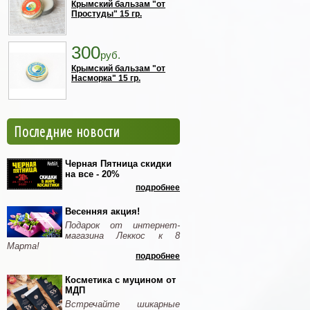
Крымский бальзам "от
Простуды" 15 гр.
300
руб.
Крымский бальзам "от
Насморка" 15 гр.
Последние новости
Черная Пятница скидки
на все - 20%
подробнее
Весенняя акция!
Подарок от интернет-
магазина Леккос к 8
Марта!
подробнее
Косметика с муцином от
МДП
Встречайте шикарные