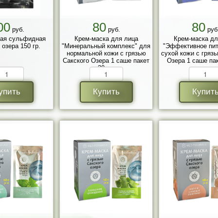
00
80
80
руб.
руб.
руб
вая сульфидная
Крем-маска для лица
Крем-маска дл
 озера 150 гр.
"Минеральный комплекс" для
"Эффективное пит
нормальной кожи с грязью
сухой кожи с гряз
Сакского Озера 1 саше пакет
Озера 1 саше пак
30 гр.
упить
Купить
Купит