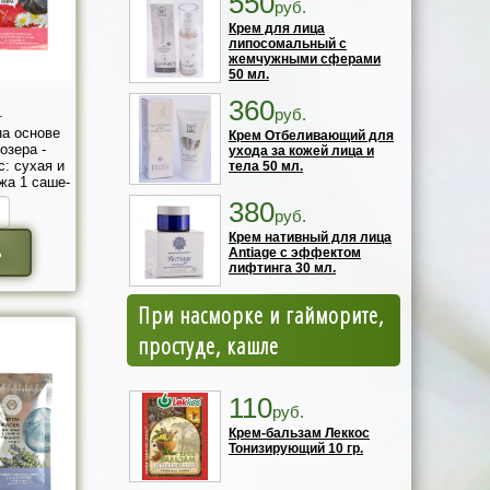
550
руб.
Крем для лица
липосомальный с
жемчужными сферами
50 мл.
360
.
руб.
на основе
Крем Отбеливающий для
озера -
ухода за кожей лица и
с: сухая и
тела 50 мл.
жа 1 саше-
р.
380
руб.
Крем нативный для лица
ь
Antiage с эффектом
лифтинга 30 мл.
При насморке и гайморите,
простуде, кашле
110
руб.
Крем-бальзам Леккос
Тонизирующий 10 гр.