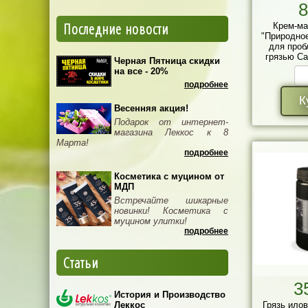
8
Последние новости
Крем-ма
"Природно
для проб
грязью Са
Черная Пятница скидки
саше п
на все - 20%
подробнее
К
Весенняя акция!
Подарок от интернет-
магазина Леккос к 8
Марта!
подробнее
Косметика с муцином от
МДП
Встречайте шикарные
новинки! Косметика с
муцином улитки!
подробнее
Статьи
3
История и Производство
Леккос
Грязь ило