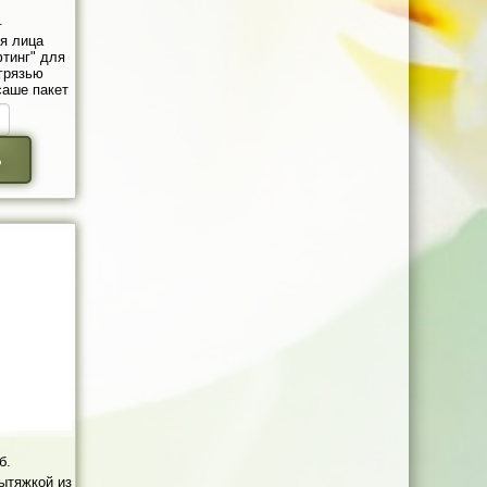
.
я лица
тинг" для
 грязью
саше пакет
ь
б.
вытяжкой из