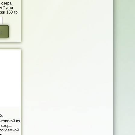
 озера
ие" для
жи 150 гр.
ь
б.
вытяжкой из
 озера
роблемной
р.