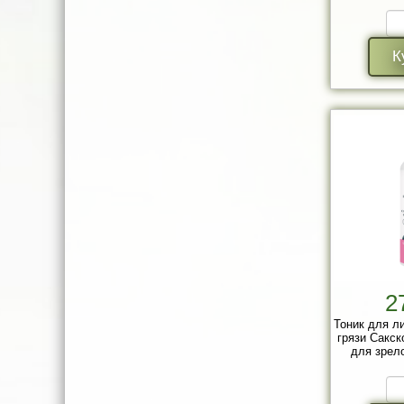
К
2
Тоник для л
грязи Сакск
для зрело