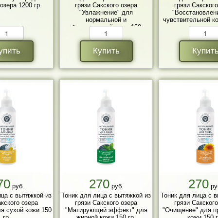
озера 1200 гр.
грязи Сакского озера
грязи Сакского
"Увлажнение" для
"Восстановлен
нормальной и
чувствительной ко
комбинированной кожи 150 гр.
упить
Купить
Купит
70
270
270
руб.
руб.
ру
ица с вытяжкой из
Тоник для лица с вытяжкой из
Тоник для лица с 
акского озера
грязи Сакского озера
грязи Сакского
ля сухой кожи 150
"Матирующий эффект" для
"Очищение" для п
гр.
жирной кожи 150 гр.
кожи 150 г