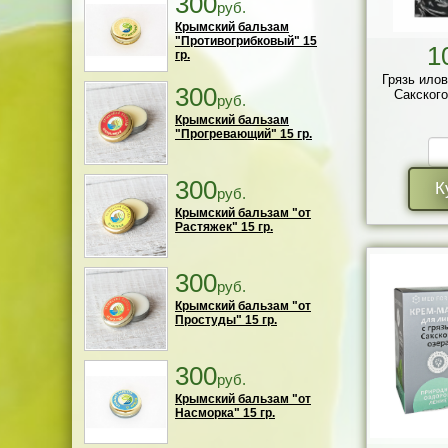
300
руб.
Крымский бальзам
"Противогрибковый" 15
1
гр.
Грязь ило
300
Сакского
руб.
Крымский бальзам
"Прогревающий" 15 гр.
300
К
руб.
Крымский бальзам "от
Растяжек" 15 гр.
300
руб.
Крымский бальзам "от
Простуды" 15 гр.
300
руб.
Крымский бальзам "от
Насморка" 15 гр.