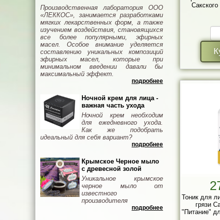
Сакского 
Производственная лаборатория ООО
«ЛЕККОС», занимается разработками
мягких лекарственных форм, а также
изучением воздействия, становящихся
все более популярными, эфирных
масел. Особое внимание уделяется
К
составлению уникальных композиций
эфирных масел, которые при
минимальном введении давали бы
максимальный эффект.
подробнее
Ночной крем для лица -
важная часть ухода
Ночной крем необходим
для ежедневного ухода.
Как же подобрать
идеальный для себя вариант?
подробнее
Крымское Черное мыло
с древесной золой
Уникальное крымское
2
черное мыло от
известного
Тоник для л
производителя
грязи С
подробнее
"Питание" д