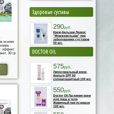
Здоровые суставы
290
руб.
Крем-бальзам Леккос
"Можжевельник" при
.
заболеваниях суставов
на основе
50 мл.
озера -
с: эффект
DOCTOR OIL
кет, 30 гр.
575
руб.
ь
Липосомальный крем-
фильтр SPF 60
солнцезащитный 100 мл.
550
руб.
Doctor Oil Ласкиния крем
для лица и тела
Живичный при псориазе
100 мл.