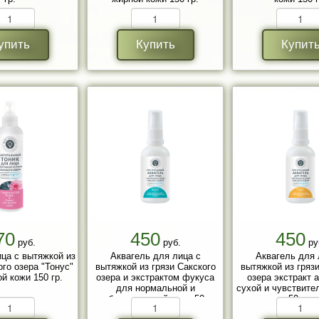
упить
Купить
Купит
70
450
450
руб.
руб.
ру
ица с вытяжкой из
Аквагель для лица с
Аквагель для 
ого озера "Тонус"
вытяжкой из грязи Сакского
вытяжкой из грязи
й кожи 150 гр.
озера и экстрактом фукуса
озера экстракт 
для нормальной и
сухой и чувствите
комбинированной кожи 50 гр.
50 гр.