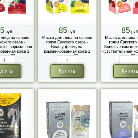
5
85
85
руб.
руб.
руб
 лица на основе
Маска для лица на основе
Маска для лица 
кского озера -
грязи Сакского озера -
грязи Сакского 
фект: нормальная
Beauty-формула:
Sensitive-комплек
рованная кожа 1
комбинированная кожа 1
чувствительная ко
акет, 30 гр.
саше-пакет, 30 гр.
пакет, 30 г
упить
Купить
Купит