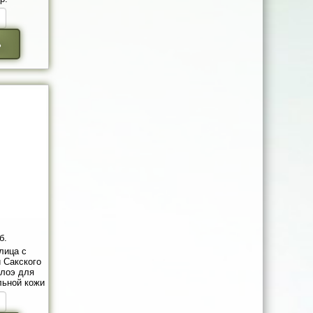
ь
б.
лица с
 Сакского
алоэ для
льной кожи