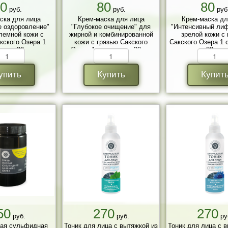
0
80
80
руб.
руб.
руб
ска для лица
Крем-маска для лица
Крем-маска дл
е оздоровление"
"Глубокое очищение" для
"Интенсивный лиф
лемной кожи с
жирной и комбинированной
зрелой кожи с
кского Озера 1
кожи с грязью Сакского
Сакского Озера 1 
акет 30 гр.
Озера 1 саше пакет 30 гр.
30 гр.
упить
Купить
Купит
50
270
270
руб.
руб.
ру
вая сульфидная
Тоник для лица с вытяжкой из
Тоник для лица с 