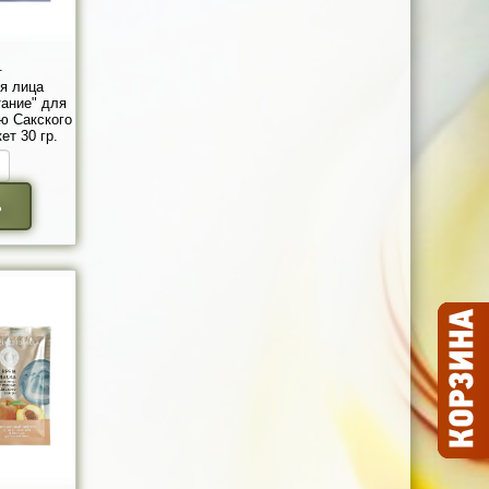
.
я лица
ание" для
ью Сакского
ет 30 гр.
ь