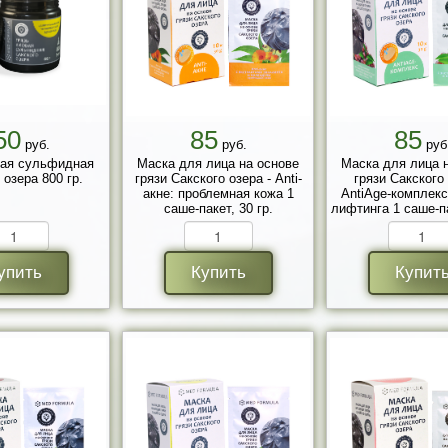
50
85
85
руб.
руб.
руб
вая сульфидная
Маска для лица на основе
Маска для лица 
 озера 800 гр.
грязи Сакского озера - Anti-
грязи Сакского 
акне: проблемная кожа 1
AntiAge-комплек
саше-пакет, 30 гр.
лифтинга 1 саше-па
упить
Купить
Купит