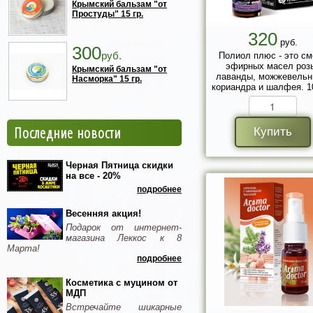
Крымский бальзам "от
Простуды" 15 гр.
320
руб.
300
руб.
Полиол плюс - это см
эфирных масел роз
Крымский бальзам "от
лаванды, можжевельн
Насморка" 15 гр.
кориандра и шалфея. 1
Последние новости
Купить
Черная Пятница скидки
на все - 20%
подробнее
Весенняя акция!
Подарок от интернет-
магазина Леккос к 8
Марта!
подробнее
Косметика с муцином от
МДП
Встречайте шикарные