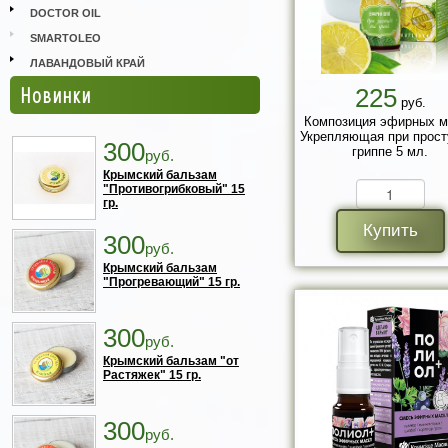
DOCTOR OIL
SMARTOLEO
ЛАВАНДОВЫЙ КРАЙ
Новинки
225
руб.
Композиция эфирных м
Укрепляющая при прост
300
гриппе 5 мл.
руб.
Крымский бальзам
"Противогрибковый" 15
гр.
Купить
300
руб.
Крымский бальзам
"Прогревающий" 15 гр.
300
руб.
Крымский бальзам "от
Растяжек" 15 гр.
300
руб.