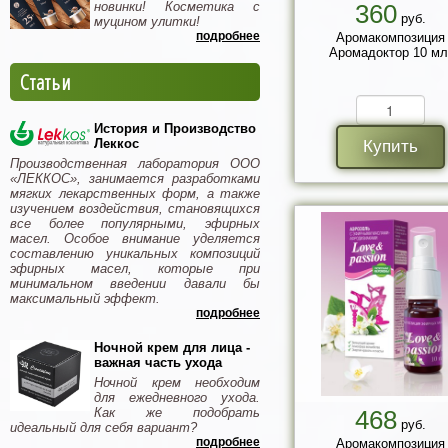
новинки! Косметика с
360
руб.
муцином улитки!
подробнее
Аромакомпозиция
Аромадоктор 10 мл
Статьи
История и Производство
Леккос
Купить
Производственная лаборатория ООО
«ЛЕККОС», занимается разработками
мягких лекарственных форм, а также
изучением воздействия, становящихся
все более популярными, эфирных
масел. Особое внимание уделяется
составлению уникальных композиций
эфирных масел, которые при
минимальном введении давали бы
максимальный эффект.
подробнее
Ночной крем для лица -
важная часть ухода
Ночной крем необходим
для ежедневного ухода.
Как же подобрать
468
руб.
идеальный для себя вариант?
подробнее
Аромакомпозиция