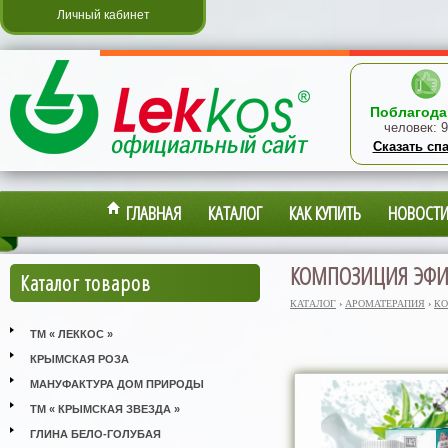
Личный кабинет
Поблагода
человек:
9
Сказать сп
ГЛАВНАЯ
КАТАЛОГ
КАК КУПИТЬ
НОВОСТ
КОМПОЗИЦИЯ ЭФИ
Каталог товаров
КАТАЛОГ
›
АРОМАТЕРАПИЯ
›
КО
ТМ « ЛЕККОС »
КРЫМСКАЯ РОЗА
МАНУФАКТУРА ДОМ ПРИРОДЫ
ТМ « КРЫМСКАЯ ЗВЕЗДА »
ГЛИНА БЕЛО-ГОЛУБАЯ