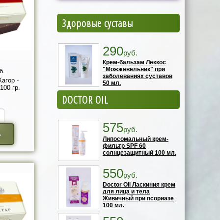
Здоровые суставы
290
руб.
Крем-бальзам Леккос
"Можжевельник" при
б.
заболеваниях суставов
агор -
50 мл.
100 гр.
DOCTOR OIL
575
руб.
ь
Липосомальный крем-
фильтр SPF 60
солнцезащитный 100 мл.
550
руб.
Doctor Oil Ласкиния крем
для лица и тела
Живичный при псориазе
100 мл.