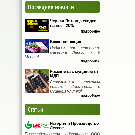
Последние новости
Черная Пятница скидки
на все - 20%
подробнее
Весенняя акция!
Подарок от интернет-
магазина Леккос к 8
Марта!
подробнее
Косметика с муцином от
МДП
Встречайте шикарные
новинки! Косметика с
муцином улитки!
подробнее
Статьи
История и Производство
Леккос
Производственная лаборатория ООО