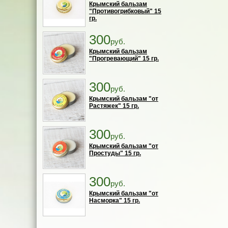
Крымский бальзам
"Противогрибковый" 15
гр.
300
руб.
Крымский бальзам
"Прогревающий" 15 гр.
300
руб.
Крымский бальзам "от
Растяжек" 15 гр.
300
руб.
Крымский бальзам "от
Простуды" 15 гр.
300
руб.
Крымский бальзам "от
Насморка" 15 гр.