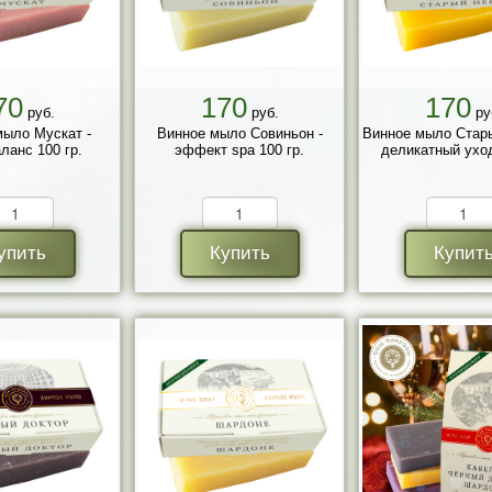
70
170
170
руб.
руб.
ру
мыло Мускат -
Винное мыло Совиньон -
Винное мыло Стары
ланс 100 гр.
эффект spa 100 гр.
деликатный уход
упить
Купить
Купит