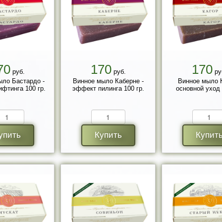
70
170
170
руб.
руб.
ру
ыло Бастардо -
Винное мыло Каберне -
Винное мыло К
фтинга 100 гр.
эффект пилинга 100 гр.
основной уход 
упить
Купить
Купит