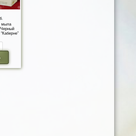
б.
о мыла
“Черный
 “Каберне”
ь