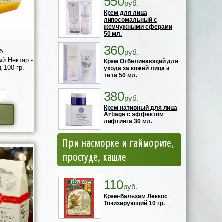
550
руб.
Крем для лица
липосомальный с
жемчужными сферами
50 мл.
360
б.
руб.
й Нектар -
Крем Отбеливающий для
 100 гр.
ухода за кожей лица и
тела 50 мл.
380
руб.
Крем нативный для лица
ь
Antiage с эффектом
лифтинга 30 мл.
При насморке и гайморите,
простуде, кашле
110
руб.
Крем-бальзам Леккос
Тонизирующий 10 гр.