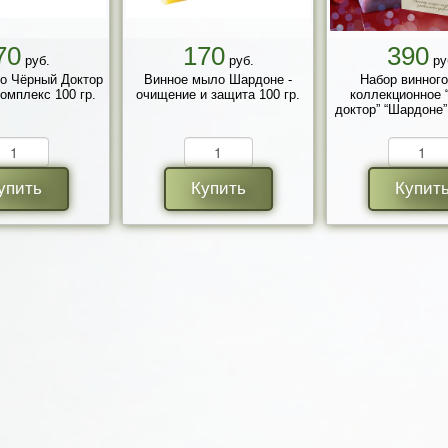
70
170
390
руб.
руб.
ру
о Чёрный Доктор
Винное мыло Шардоне -
Набор винног
комплекс 100 гр.
очищение и защита 100 гр.
коллекционное 
доктор” “Шардоне”
упить
Купить
Купит