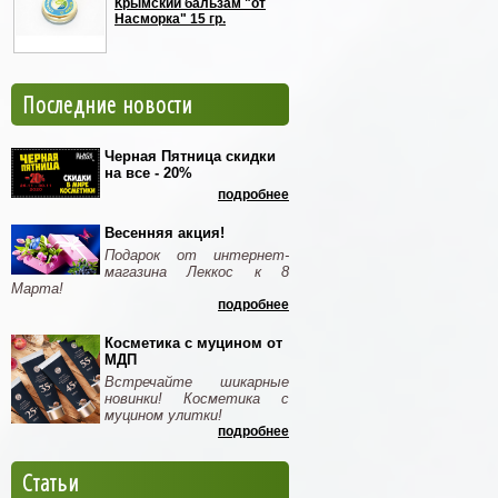
Крымский бальзам "от
Насморка" 15 гр.
Последние новости
Черная Пятница скидки
на все - 20%
подробнее
Весенняя акция!
Подарок от интернет-
магазина Леккос к 8
Марта!
подробнее
Косметика с муцином от
МДП
Встречайте шикарные
новинки! Косметика с
муцином улитки!
подробнее
Статьи