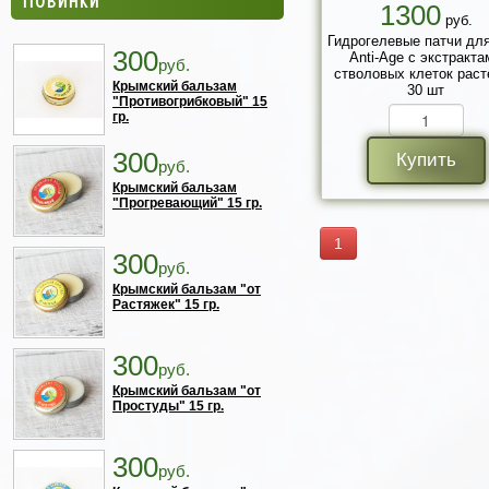
1300
руб.
Гидрогелевые патчи для
300
Anti-Age с экстракта
руб.
стволовых клеток раст
Крымский бальзам
30 шт
"Противогрибковый" 15
гр.
300
Купить
руб.
Крымский бальзам
"Прогревающий" 15 гр.
1
300
руб.
Крымский бальзам "от
Растяжек" 15 гр.
300
руб.
Крымский бальзам "от
Простуды" 15 гр.
300
руб.