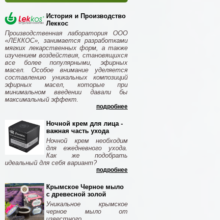
История и Производство
Леккос
Производственная лаборатория ООО
«ЛЕККОС», занимается разработками
мягких лекарственных форм, а также
изучением воздействия, становящихся
все более популярными, эфирных
масел. Особое внимание уделяется
составлению уникальных композиций
эфирных масел, которые при
минимальном введении давали бы
максимальный эффект.
подробнее
Ночной крем для лица -
важная часть ухода
Ночной крем необходим
для ежедневного ухода.
Как же подобрать
идеальный для себя вариант?
подробнее
Крымское Черное мыло
с древесной золой
Уникальное крымское
черное мыло от
известного