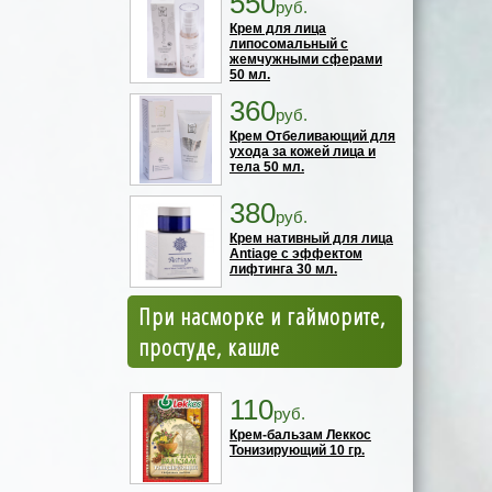
550
руб.
Крем для лица
липосомальный с
жемчужными сферами
50 мл.
360
руб.
Крем Отбеливающий для
ухода за кожей лица и
тела 50 мл.
380
руб.
Крем нативный для лица
Antiage с эффектом
лифтинга 30 мл.
При насморке и гайморите,
простуде, кашле
110
руб.
Крем-бальзам Леккос
Тонизирующий 10 гр.