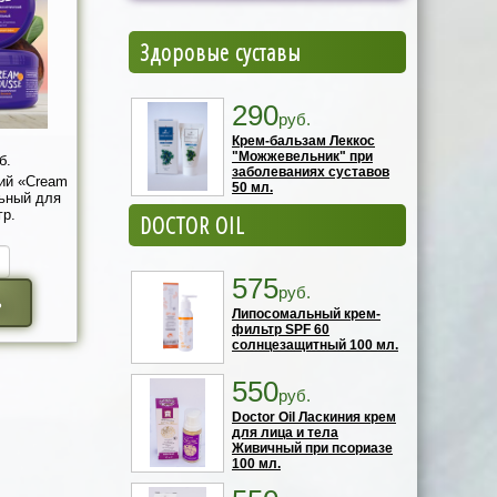
Здоровые суставы
290
руб.
Крем-бальзам Леккос
"Можжевельник" при
б.
заболеваниях суставов
ий «Cream
50 мл.
ьный для
гр.
DOCTOR OIL
575
руб.
ь
Липосомальный крем-
фильтр SPF 60
солнцезащитный 100 мл.
550
руб.
Doctor Oil Ласкиния крем
для лица и тела
Живичный при псориазе
100 мл.