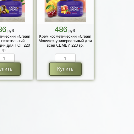
86
486
руб.
руб.
тический «Cream
Крем косметический «Cream
 питательный
Mousse» универсальный для
ий для НОГ 220
всей СЕМЬИ 220 гр.
гр.
упить
Купить