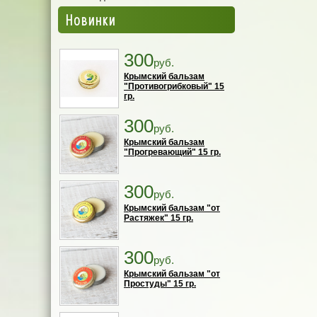
Новинки
300
руб.
Крымский бальзам
"Противогрибковый" 15
гр.
300
руб.
Крымский бальзам
"Прогревающий" 15 гр.
300
руб.
Крымский бальзам "от
Растяжек" 15 гр.
300
руб.
Крымский бальзам "от
Простуды" 15 гр.