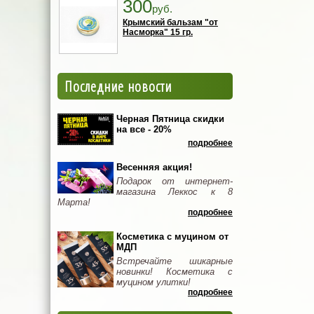
300
руб.
Крымский бальзам "от
Насморка" 15 гр.
Последние новости
Черная Пятница скидки
на все - 20%
подробнее
Весенняя акция!
Подарок от интернет-
магазина Леккос к 8
Марта!
подробнее
Косметика с муцином от
МДП
Встречайте шикарные
новинки! Косметика с
муцином улитки!
подробнее