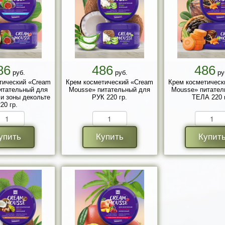
86
486
486
руб.
руб.
ру
тический «Cream
Крем косметический «Cream
Крем косметическ
итательный для
Mousse» питательный для
Mousse» питател
и зоны декольте
РУК 220 гр.
ТЕЛА 220 
20 гр.
упить
Купить
Купит