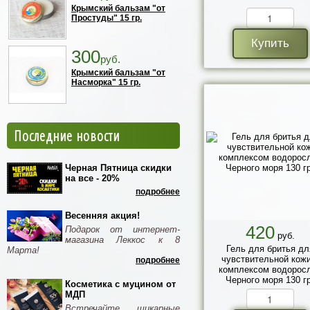
Крымский бальзам "от
Простуды" 15 гр.
Купить
300
руб.
Крымский бальзам "от
Насморка" 15 гр.
Последние новости
Черная Пятница скидки
на все - 20%
подробнее
Весенняя акция!
420
Подарок от интернет-
руб.
магазина Леккос к 8
Гель для бритья дл
Марта!
чувствительной кожи
подробнее
комплексом водорос
Черного моря 130 гр
Косметика с муцином от
МДП
Встречайте шикарные