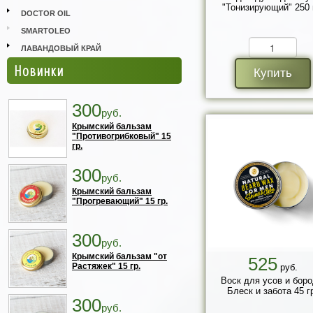
"Тонизирующий" 250 
DOCTOR OIL
SMARTOLEO
ЛАВАНДОВЫЙ КРАЙ
Новинки
Купить
300
руб.
Крымский бальзам
"Противогрибковый" 15
гр.
300
руб.
Крымский бальзам
"Прогревающий" 15 гр.
300
руб.
Крымский бальзам "от
525
Растяжек" 15 гр.
руб.
Воск для усов и бор
Блеск и забота 45 г
300
руб.