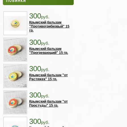
300
руб.
Крымский бальзам
"Противогрибковый" 15
гр.
300
руб.
Крымский бальзам
"Прогревающий" 15 гр.
300
руб.
Крымский бальзам "от
Растяжек" 15 гр.
300
руб.
Крымский бальзам "от
Простуды" 15 гр.
300
руб.