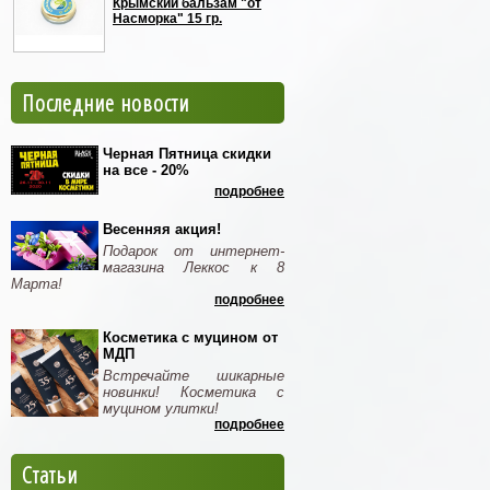
Крымский бальзам "от
Насморка" 15 гр.
Последние новости
Черная Пятница скидки
на все - 20%
подробнее
Весенняя акция!
Подарок от интернет-
магазина Леккос к 8
Марта!
подробнее
Косметика с муцином от
МДП
Встречайте шикарные
новинки! Косметика с
муцином улитки!
подробнее
Статьи