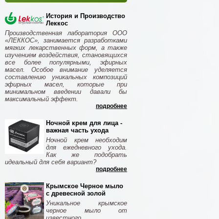
История и Производство
Леккос
Производственная лаборатория ООО
«ЛЕККОС», занимается разработками
мягких лекарственных форм, а также
изучением воздействия, становящихся
все более популярными, эфирных
масел. Особое внимание уделяется
составлению уникальных композиций
эфирных масел, которые при
минимальном введении давали бы
максимальный эффект.
подробнее
Ночной крем для лица -
важная часть ухода
Ночной крем необходим
для ежедневного ухода.
Как же подобрать
идеальный для себя вариант?
подробнее
Крымское Черное мыло
с древесной золой
Уникальное крымское
черное мыло от
известного