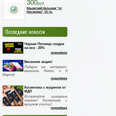
300
руб.
Крымский бальзам "от
Насморка" 15 гр.
Последние новости
Черная Пятница скидки
на все - 20%
подробнее
Весенняя акция!
Подарок от интернет-
магазина Леккос к 8
Марта!
подробнее
Косметика с муцином от
МДП
Встречайте шикарные
новинки! Косметика с
муцином улитки!
подробнее