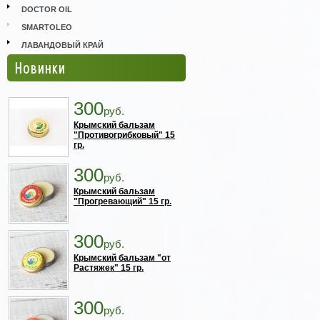
DOCTOR OIL
SMARTOLEO
ЛАВАНДОВЫЙ КРАЙ
Новинки
300
руб.
Крымский бальзам
"Противогрибковый" 15
гр.
300
руб.
Крымский бальзам
"Прогревающий" 15 гр.
300
руб.
Крымский бальзам "от
Растяжек" 15 гр.
300
руб.