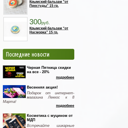
Крымский бальзам "от
Простуды" 15 гр.
300
руб.
Крымский бальзам "от
Насморка" 15 гр.
Последние новости
Черная Пятница скидки
на все - 20%
подробнее
Весенняя акция!
Подарок от интернет-
магазина Леккос к 8
Марта!
подробнее
Косметика с муцином от
МДП
Встречайте шикарные