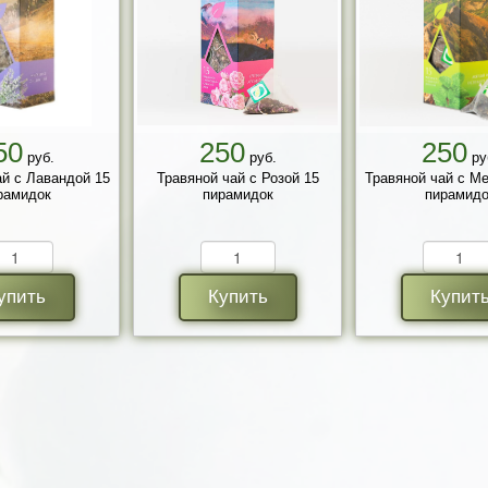
50
250
250
руб.
руб.
ру
ай с Лавандой 15
Травяной чай с Розой 15
Травяной чай с М
рамидок
пирамидок
пирамидо
упить
Купить
Купит