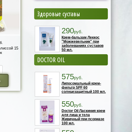
Здоровые суставы
290
руб.
Крем-бальзам Леккос
"Можжевельник" при
б.
заболеваниях суставов
елиссой 15
50 мл.
к
DOCTOR OIL
575
руб.
ь
Липосомальный крем-
фильтр SPF 60
солнцезащитный 100 мл.
550
руб.
Doctor Oil Ласкиния крем
для лица и тела
Живичный при псориазе
100 мл.