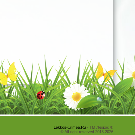
Lekkos-Crimea.Ru
- ТМ Леккос ®
© All right reserved 2013-2026