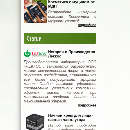
Косметика с муцином от
МДП
Встречайте шикарные
новинки! Косметика с
муцином улитки!
подробнее
Статьи
История и Производство
Леккос
Производственная лаборатория ООО
«ЛЕККОС», занимается разработками
мягких лекарственных форм, а также
изучением воздействия, становящихся
все более популярными, эфирных
масел. Особое внимание уделяется
составлению уникальных композиций
эфирных масел, которые при
минимальном введении давали бы
максимальный эффект.
подробнее
Ночной крем для лица -
важная часть ухода
Ночной крем необходим
для ежедневного ухода.