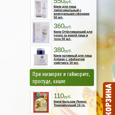
550
руб.
Крем для лица
липосомальный с
жемчужными сферами
50 мл.
360
руб.
Крем Отбеливающий для
ухода за кожей лица и
тела 50 мл.
380
руб.
Крем нативный для лица
Antiage с эффектом
лифтинга 30 мл.
При насморке и гайморите,
простуде, кашле
110
руб.
Крем-бальзам Леккос
Тонизирующий 10 гр.