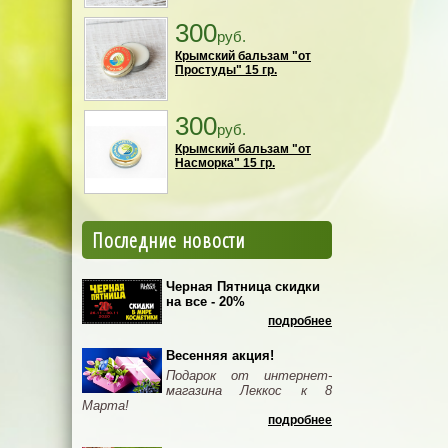
300
руб.
Крымский бальзам "от
Простуды" 15 гр.
300
руб.
Крымский бальзам "от
Насморка" 15 гр.
Последние новости
Черная Пятница скидки
на все - 20%
подробнее
Весенняя акция!
Подарок от интернет-
магазина Леккос к 8
Марта!
подробнее