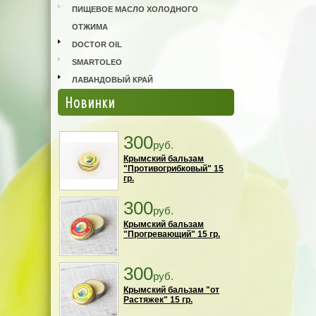
ПИЩЕВОЕ МАСЛО ХОЛОДНОГО
ОТЖИМА
DOCTOR OIL
SMARTOLEO
ЛАВАНДОВЫЙ КРАЙ
Новинки
300
руб.
Крымский бальзам
"Противогрибковый" 15
гр.
300
руб.
Крымский бальзам
"Прогревающий" 15 гр.
300
руб.
Крымский бальзам "от
Растяжек" 15 гр.