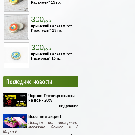
Растяжек" 15 гр.
300
руб.
Крымский бальзам "от
Простуды" 15 гр.
300
руб.
Крымский бальзам "от
Насморка" 15 гр.
Последние новости
Черная Пятница скидки
на все - 20%
подробнее
Весенняя акция!
Подарок от интернет-
магазина Леккос к 8
Марта!