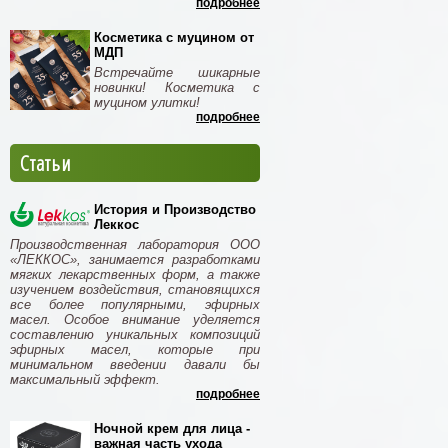
подробнее
Косметика с муцином от
МДП
Встречайте шикарные
новинки! Косметика с
муцином улитки!
подробнее
Статьи
История и Производство
Леккос
Производственная лаборатория ООО
«ЛЕККОС», занимается разработками
мягких лекарственных форм, а также
изучением воздействия, становящихся
все более популярными, эфирных
масел. Особое внимание уделяется
составлению уникальных композиций
эфирных масел, которые при
минимальном введении давали бы
максимальный эффект.
подробнее
Ночной крем для лица -
важная часть ухода