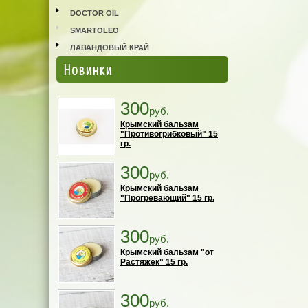
DOCTOR OIL
SMARTOLEO
ЛАВАНДОВЫЙ КРАЙ
Новинки
300
руб.
Крымский бальзам
"Противогрибковый" 15
гр.
300
руб.
Крымский бальзам
"Прогревающий" 15 гр.
300
руб.
Крымский бальзам "от
Растяжек" 15 гр.
300
руб.