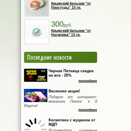
Крымский бальзам "от
Простуды" 15 гр.
300
руб.
Крымский бальзам "от
Насморка" 15 гр.
Последние новости
Черная Пятница скидки
на все - 20%
подробнее
Весенняя акция!
Подарок от интернет-
магазина Леккос к 8
Марта!
подробнее
Косметика с муцином от
МДП
Встречайте шикарные