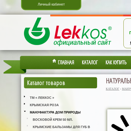
Личный кабинет
ГЛАВНАЯ
КАТАЛОГ
КАК КУПИТЬ
НАТУРАЛЬ
Каталог товаров
КАТАЛОГ
›
МАНУ
ТМ « ЛЕККОС »
КРЫМСКАЯ РОЗА
МАНУФАКТУРА ДОМ ПРИРОДЫ
ВОСКОВОЙ КРЕМ 50 МЛ.
КРЫМСКИЕ БАЛЬЗАМЫ ДЛЯ ГУБ В