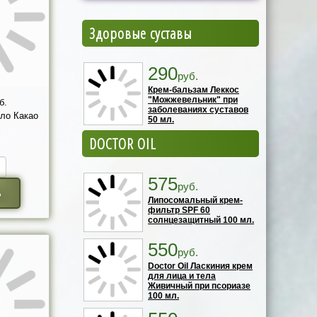
Здоровые суставы
290
руб.
Крем-бальзам Леккос
"Можжевельник" при
б.
заболеваниях суставов
ло Какао
50 мл.
DOCTOR OIL
575
руб.
ь
Липосомальный крем-
фильтр SPF 60
солнцезащитный 100 мл.
550
руб.
Doctor Oil Ласкиния крем
для лица и тела
Живичный при псориазе
100 мл.