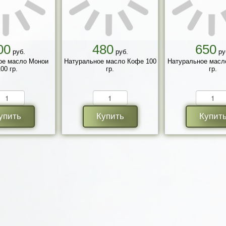
00
480
650
руб.
руб.
ру
ое масло Монои
Натуральное масло Кофе 100
Натуральное масл
00 гр.
гр.
гр.
упить
Купить
Купит