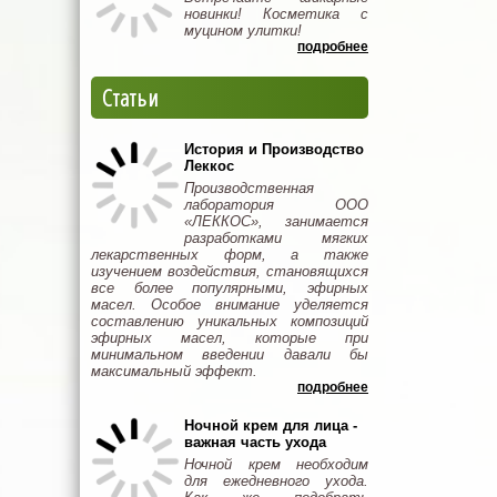
новинки! Косметика с
муцином улитки!
подробнее
Статьи
История и Производство
Леккос
Производственная лаборатория ООО
«ЛЕККОС», занимается разработками
мягких лекарственных форм, а также
изучением воздействия, становящихся
все более популярными, эфирных
масел. Особое внимание уделяется
составлению уникальных композиций
эфирных масел, которые при
минимальном введении давали бы
максимальный эффект.
подробнее
Ночной крем для лица -
важная часть ухода
Ночной крем необходим
для ежедневного ухода.
Как же подобрать
идеальный для себя