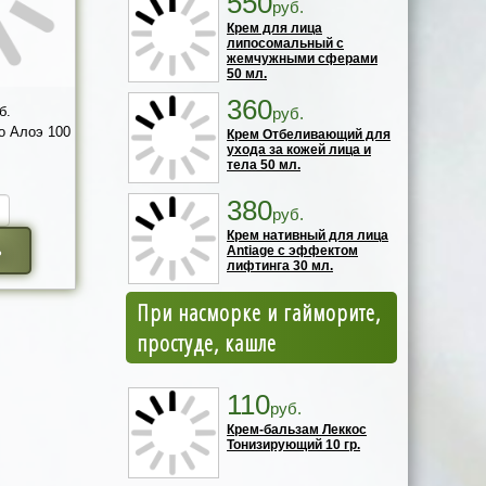
550
руб.
Крем для лица
липосомальный с
жемчужными сферами
50 мл.
360
б.
руб.
о Алоэ 100
Крем Отбеливающий для
ухода за кожей лица и
тела 50 мл.
380
руб.
Крем нативный для лица
ь
Antiage с эффектом
лифтинга 30 мл.
При насморке и гайморите,
простуде, кашле
110
руб.
Крем-бальзам Леккос
Тонизирующий 10 гр.