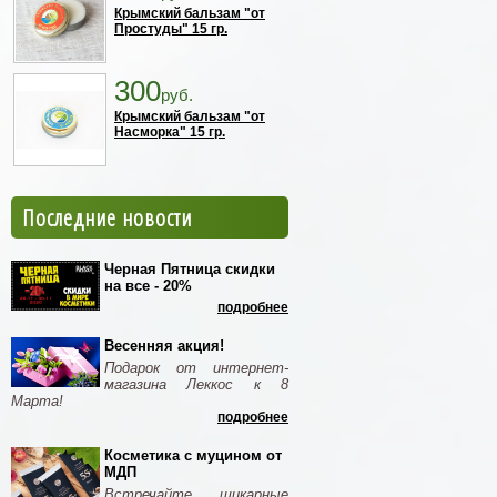
Крымский бальзам "от
Простуды" 15 гр.
300
руб.
Крымский бальзам "от
Насморка" 15 гр.
Последние новости
Черная Пятница скидки
на все - 20%
подробнее
Весенняя акция!
Подарок от интернет-
магазина Леккос к 8
Марта!
подробнее
Косметика с муцином от
МДП
Встречайте шикарные