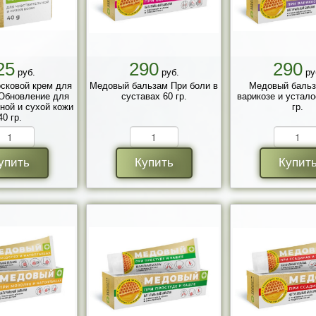
25
290
290
руб.
руб.
ру
сковой крем для
Медовый бальзам При боли в
Медовый бальз
 Обновление для
суставах 60 гр.
варикозе и устало
ной и сухой кожи
гр.
40 гр.
упить
Купить
Купит