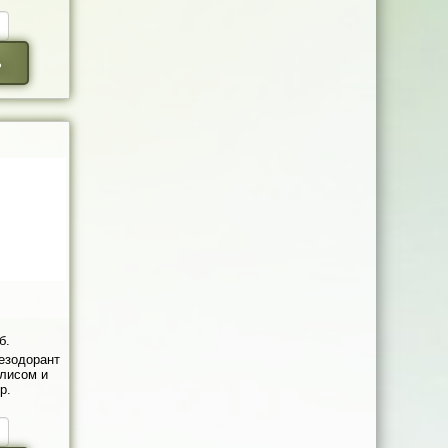
ь
б.
езодорант
олисом и
р.