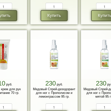
упить
Купить
Купит
10
230
230
руб.
руб.
ру
крем для рук
Медовый Спрей-дезодорант
Медовый Спрей-д
итание 70 гр.
для ног с Прополисом и
для ног с Проп
лемонграссом 95 гр.
мятой 95 г