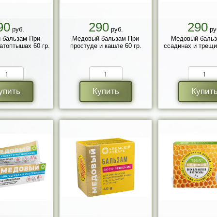
90
290
290
руб.
руб.
ру
 бальзам При
Медовый бальзам При
Медовый бальз
атоптышах 60 гр.
простуде и кашле 60 гр.
ссадинах и трещин
упить
Купить
Купит