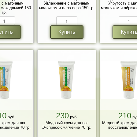
 с маточным
Увлажнение с маточным
Упругость с м
 макадамией 150
молочком и алоэ вера 150 гр.
молочком и абрико
гр.
упить
Купить
Купит
10
230
210
руб.
руб.
ру
 крем для ног
Медовый крем для ног
Медовый крем для
аживление 70 гр.
Экспресс-смягчение 70 гр.
восстановление