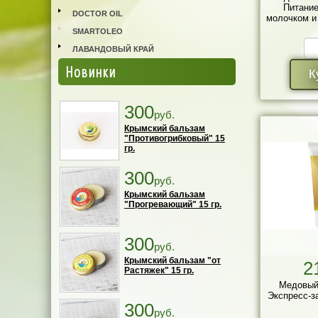
Питание
DOCTOR OIL
молочком и
SMARTOLEO
ЛАВАНДОВЫЙ КРАЙ
Новинки
К
300
руб.
Крымский бальзам
"Противогрибковый" 15
гр.
300
руб.
Крымский бальзам
"Прогревающий" 15 гр.
300
руб.
Крымский бальзам "от
2
Растяжек" 15 гр.
Медовый
Экспресс-з
300
руб.