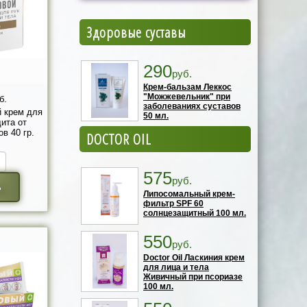
Здоровые суставы
290
руб.
Крем-бальзам Леккос
"Можжевельник" при
б.
заболеваниях суставов
 крем для
50 мл.
ита от
в 40 гр.
DOCTOR OIL
575
руб.
ь
Липосомальный крем-
фильтр SPF 60
солнцезащитный 100 мл.
550
руб.
Doctor Oil Ласкиния крем
для лица и тела
Живичный при псориазе
100 мл.