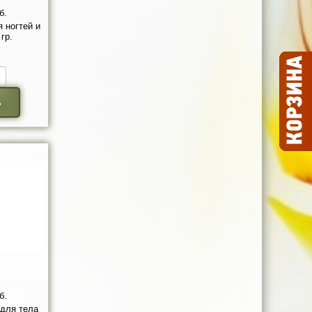
б.
 ногтей и
гр.
ь
б.
для тела