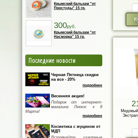
Крымский бальзам "от
Простуды" 15 гр.
К
300
руб.
Крымский бальзам "от
Насморка" 15 гр.
Последние новости
Черная Пятница скидки
на все - 20%
подробнее
Весенняя акция!
2
Подарок от интернет-
магазина Леккос к 8
Медовый 
Марта!
Экстрап
подробнее
Косметика с муцином от
МДП
Встречайте шикарные