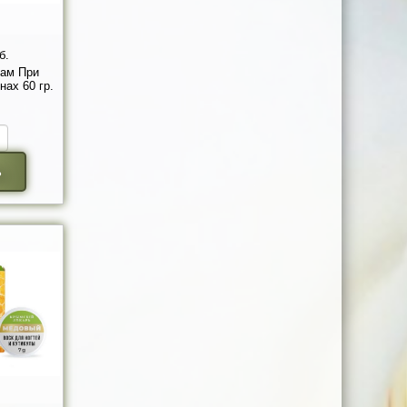
б.
ам При
ах 60 гр.
ь