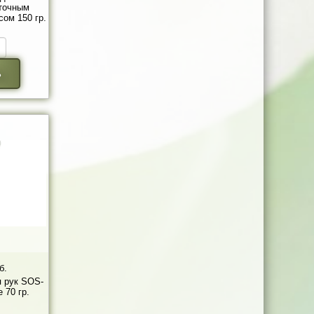
аточным
сом 150 гр.
ь
б.
 рук SOS-
 70 гр.