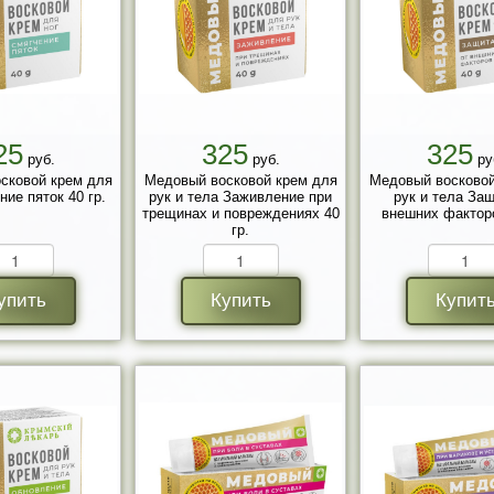
25
325
325
руб.
руб.
ру
сковой крем для
Медовый восковой крем для
Медовый восковой
ние пяток 40 гр.
рук и тела Заживление при
рук и тела Защ
трещинах и повреждениях 40
внешних факторо
гр.
упить
Купить
Купит