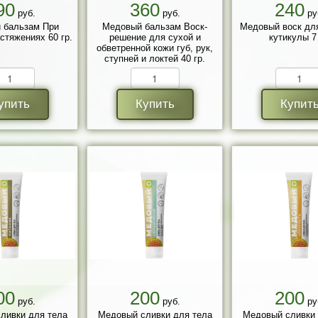
90
360
240
руб.
руб.
ру
 бальзам При
Медовый бальзам Воск-
Медовый воск для
стяжениях 60 гр.
решение для сухой и
кутикулы 7 
обветренной кожи губ, рук,
ступней и локтей 40 гр.
упить
Купить
Купит
00
200
200
руб.
руб.
ру
ливки для тела
Медовый сливки для тела
Медовый сливки 