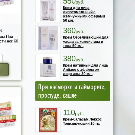
550
руб.
Крем для лица
липосомальный с
жемчужными сферами
50 мл.
360
б.
руб.
ам При
Крем Отбеливающий для
сти ног 60
ухода за кожей лица и
тела 50 мл.
380
руб.
Крем нативный для лица
ь
Antiage с эффектом
лифтинга 30 мл.
При насморке и гайморите,
простуде, кашле
110
руб.
Крем-бальзам Леккос
Тонизирующий 10 гр.