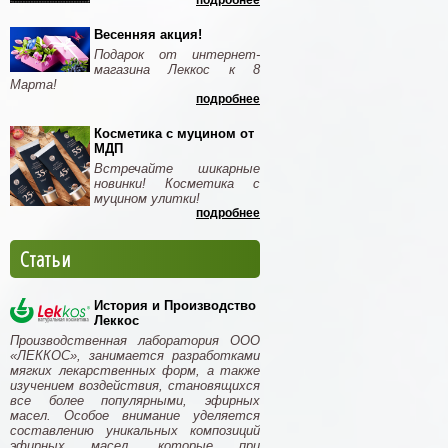
подробнее
Весенняя акция!
Подарок от интернет-
магазина Леккос к 8
Марта!
подробнее
Косметика с муцином от
МДП
Встречайте шикарные
новинки! Косметика с
муцином улитки!
подробнее
Статьи
История и Производство
Леккос
Производственная лаборатория ООО
«ЛЕККОС», занимается разработками
мягких лекарственных форм, а также
изучением воздействия, становящихся
все более популярными, эфирных
масел. Особое внимание уделяется
составлению уникальных композиций
эфирных масел, которые при