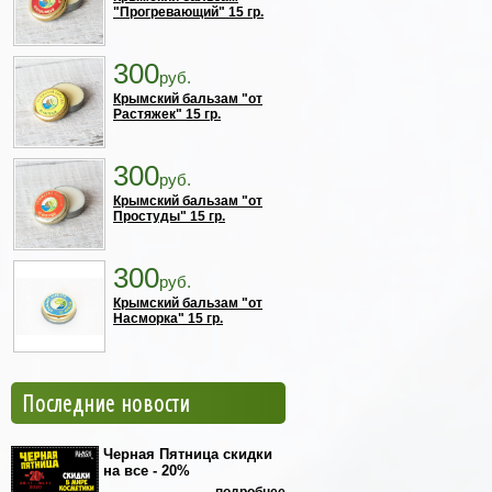
"Прогревающий" 15 гр.
300
руб.
Крымский бальзам "от
Растяжек" 15 гр.
300
руб.
Крымский бальзам "от
Простуды" 15 гр.
300
руб.
Крымский бальзам "от
Насморка" 15 гр.
Последние новости
Черная Пятница скидки
на все - 20%