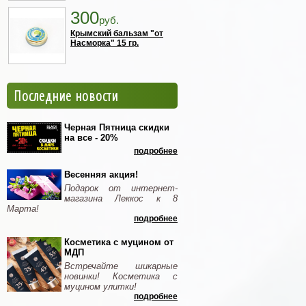
300
руб.
Крымский бальзам "от
Насморка" 15 гр.
Последние новости
Черная Пятница скидки
на все - 20%
подробнее
Весенняя акция!
Подарок от интернет-
магазина Леккос к 8
Марта!
подробнее
Косметика с муцином от
МДП
Встречайте шикарные
новинки! Косметика с
муцином улитки!
подробнее