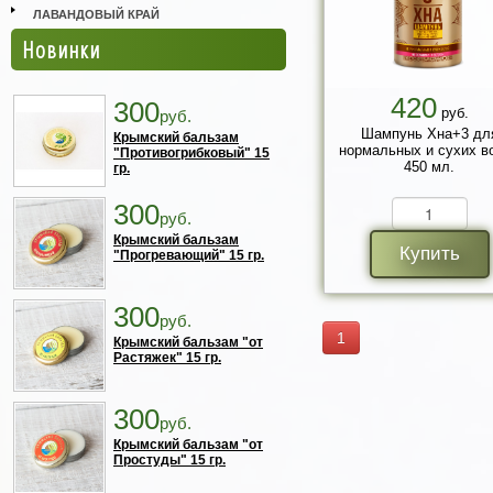
ЛАВАНДОВЫЙ КРАЙ
Новинки
420
300
руб.
руб.
Шампунь Хна+3 дл
Крымский бальзам
нормальных и сухих в
"Противогрибковый" 15
450 мл.
гр.
300
руб.
Крымский бальзам
Купить
"Прогревающий" 15 гр.
300
руб.
1
Крымский бальзам "от
Растяжек" 15 гр.
300
руб.
Крымский бальзам "от
Простуды" 15 гр.