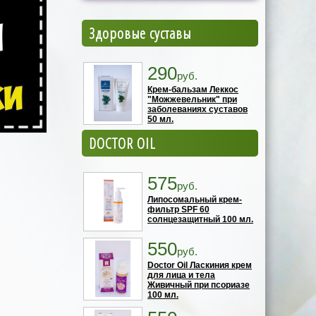
Здоровые суставы
290
руб.
Крем-бальзам Леккос
"Можжевельник" при
заболеваниях суставов
50 мл.
DOCTOR OIL
575
руб.
Липосомальный крем-
фильтр SPF 60
солнцезащитный 100 мл.
550
руб.
Doctor Oil Ласкиния крем
для лица и тела
Живичный при псориазе
100 мл.