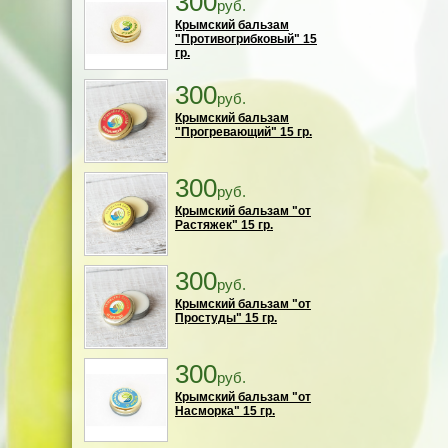
300
руб.
Крымский бальзам
"Противогрибковый" 15
гр.
300
руб.
Крымский бальзам
"Прогревающий" 15 гр.
300
руб.
Крымский бальзам "от
Растяжек" 15 гр.
300
руб.
Крымский бальзам "от
Простуды" 15 гр.
300
руб.
Крымский бальзам "от
Насморка" 15 гр.