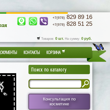
829 89 16
+7(978)
828 51 25
кая
+7(978)
0
шт.
0
руб.
Товаров:
На сумму:
ДОКУМЕНТЫ
КОНТАКТЫ
КОРЗИНА
Поиск по каталогу
Консультация по
косметике