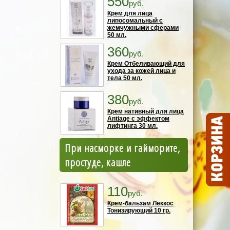
550
руб.
Крем для лица
липосомальный с
жемчужными сферами
50 мл.
360
руб.
Крем Отбеливающий для
ухода за кожей лица и
тела 50 мл.
380
руб.
Крем нативный для лица
Antiage с эффектом
лифтинга 30 мл.
При насморке и гайморите,
простуде, кашле
110
руб.
Крем-бальзам Леккос
Тонизирующий 10 гр.