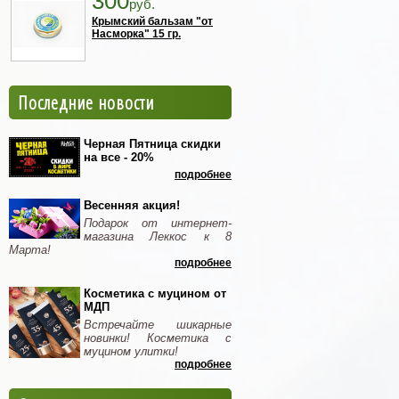
300
руб.
Крымский бальзам "от
Насморка" 15 гр.
Последние новости
Черная Пятница скидки
на все - 20%
подробнее
Весенняя акция!
Подарок от интернет-
магазина Леккос к 8
Марта!
подробнее
Косметика с муцином от
МДП
Встречайте шикарные
новинки! Косметика с
муцином улитки!
подробнее