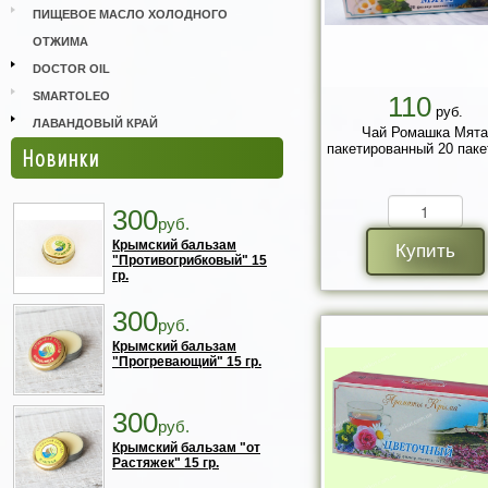
ПИЩЕВОЕ МАСЛО ХОЛОДНОГО
ОТЖИМА
DOCTOR OIL
SMARTOLEO
110
руб.
ЛАВАНДОВЫЙ КРАЙ
Чай Ромашка Мята
пакетированный 20 паке
Новинки
300
руб.
Крымский бальзам
Купить
"Противогрибковый" 15
гр.
300
руб.
Крымский бальзам
"Прогревающий" 15 гр.
300
руб.
Крымский бальзам "от
Растяжек" 15 гр.