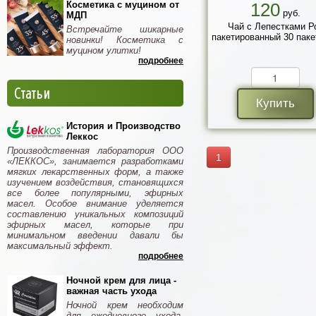
Косметика с муцином от
120
руб.
МДП
Чай с Лепестками Р
Встречайте шикарные
пакетированный 30 паке
новинки! Косметика с
муцином улитки!
подробнее
Статьи
Купить
История и Производство
Леккос
Производственная лаборатория ООО
1
«ЛЕККОС», занимается разработками
мягких лекарственных форм, а также
изучением воздействия, становящихся
все более популярными, эфирных
масел. Особое внимание уделяется
составлению уникальных композиций
эфирных масел, которые при
минимальном введении давали бы
максимальный эффект.
подробнее
Ночной крем для лица -
важная часть ухода
Ночной крем необходим
для ежедневного ухода.