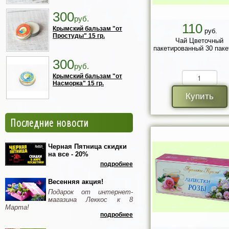
300
руб.
110
Крымский бальзам "от
руб.
Простуды" 15 гр.
Чай Цветочный
пакетированный 30 паке
300
руб.
Крымский бальзам "от
Насморка" 15 гр.
Купить
Последние новости
Черная Пятница скидки
на все - 20%
подробнее
Весенняя акция!
Подарок от интернет-
магазина Леккос к 8
Марта!
подробнее