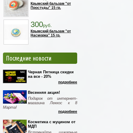
Крымский бальзам "от
Простуды" 15 гр.
300
руб.
Крымский бальзам "от
Насморка" 15 гр.
Последние новости
Черная Пятница скидки
на все - 20%
подробнее
Весенняя акция!
Подарок от интернет-
магазина Леккос к 8
Марта!
подробнее
Косметика с муцином от
МДП
Встречайте шикарные