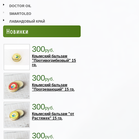
DOCTOR OIL
SMARTOLEO
ЛАВАНДОВЫЙ КРАЙ
Новинки
300
руб.
Крымский бальзам
"Противогрибковый" 15
гр.
300
руб.
Крымский бальзам
"Прогревающий" 15 гр.
300
руб.
Крымский бальзам "от
Растяжек" 15 гр.
300
руб.