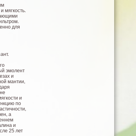
им
и мягкость.
чающими
ильтром.
бенно для
ант.
го
ый эмолент
езах и
ной мантии,
даря
 не
ягкости и
ункцию по
астичности,
ен, а
реннем
алина и
сле 25 лет