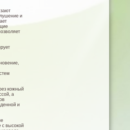
езают
елушение и
ает
ющие
позволяет
ирует
новение,
стем
рез кожный
сой, а
ов
жденной и
ие
 с высокой