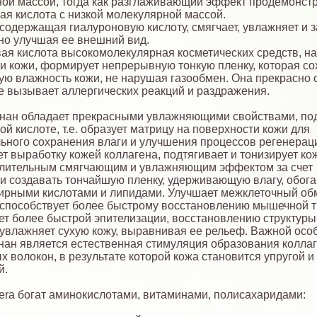
ой массой, тогда как разглаживающий эффект продемонст
ая кислота с низкой молекулярной массой.
 содержащая гиалуроновую кислоту, смягчает, увлажняет и
тно улучшая ее внешний вид.
ая кислота высокомолекулярная косметических средств, на
и кожи, формирует непрерывную тонкую пленку, которая со
ую влажность кожи, не нарушая газообмен. Она прекрасно
не вызывает аллергических реакций и раздражения.
ннан обладает прекрасными увлажняющими свойствами, п
ой кислоте, т.е. образует матрицу на поверхности кожи для
ьного сохранения влаги и улучшения процессов регенерац
т выработку кожей коллагена, подтягивает и тонизирует кож
длительным смягчающим и увлажняющим эффектом за счет
и создавать тончайшую пленку, удерживающую влагу, обог
рными кислотами и липидами. Улучшает межклеточный об
о способствует более быстрому восстановлению мышечной т
ет более быстрой эпителизации, восстановлению структуры
увлажняет сухую кожу, выравнивая ее рельеф. Важной осо
нан является естественная стимуляция образования колла
х волокон, в результате которой кожа становится упругой и
й.
Vera богат аминокислотами, витаминами, полисахаридами: