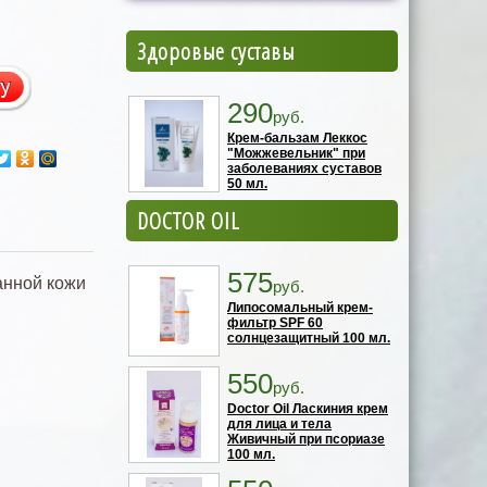
Здоровые суставы
290
руб.
Крем-бальзам Леккос
"Можжевельник" при
заболеваниях суставов
50 мл.
DOCTOR OIL
575
анной кожи
руб.
Липосомальный крем-
фильтр SPF 60
солнцезащитный 100 мл.
550
руб.
Doctor Oil Ласкиния крем
для лица и тела
Живичный при псориазе
100 мл.