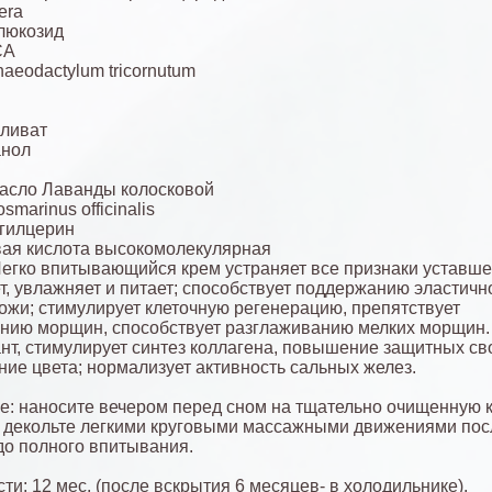
era
люкозид
СА
aeodactylum tricornutum
ливат
анол
асло Лаванды колосковой
smarinus officinalis
гилцерин
ая кислота высокомолекулярная
гко впитывающийся крем устраняет все признаки уставше
т, увлажняет и питает; способствует поддержанию эластичн
кожи; стимулирует клеточную регенерацию, препятствует
нию морщин, способствует разглаживанию мелких морщин.
нт, стимулирует синтез коллагена, повышение защитных св
ие цвета; нормализует активность сальных желез.
: наносите вечером перед сном на тщательно очищенную к
 декольте легкими круговыми массажными движениями пос
до полного впитывания.
ти: 12 мес. (после вскрытия 6 месяцев- в холодильнике).