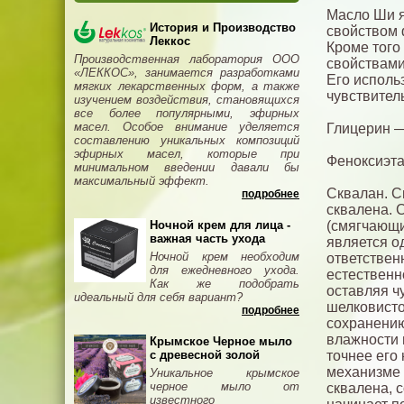
Масло Ши я
История и Производство
свойством 
Леккос
Кроме того
Производственная лаборатория ООО
свойствами
«ЛЕККОС», занимается разработками
Его исполь
мягких лекарственных форм, а также
чувствител
изучением воздействия, становящихся
все более популярными, эфирных
масел. Особое внимание уделяется
Глицерин —
составлению уникальных композиций
эфирных масел, которые при
Феноксиэта
минимальном введении давали бы
максимальный эффект.
Сквалан. С
подробнее
сквалена. 
Ночной крем для лица -
(смягчающи
важная часть ухода
является о
Ночной крем необходим
ответствен
для ежедневного ухода.
естественн
Как же подобрать
оставляя ч
идеальный для себя вариант?
шелковисто
подробнее
сохранению
влажности 
Крымское Черное мыло
с древесной золой
точнее его
механизме 
Уникальное крымское
черное мыло от
сквалена, 
известного