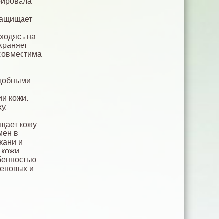
рировала
 защищает
ходясь на
храняет
 совместима
одобными
ии кожи.
у.
ащает кожу
мен в
кани и
 кожи.
бенностью
геновых и