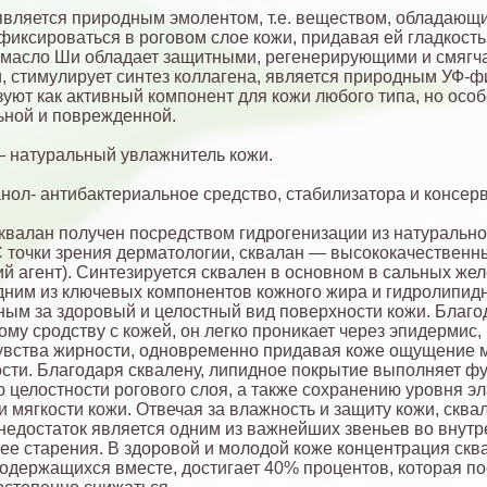
вляется природным эмолентом, т.е. веществом, обладающ
фиксироваться в роговом слое кожи, придавая ей гладкость 
 масло Ши обладает защитными, регенерирующими и смяг
, стимулирует синтез коллагена, является природным УФ-ф
зуют как активный компонент для кожи любого типа, но осо
ьной и поврежденной.
 натуральный увлажнитель кожи.
нол- антибактериальное средство, стабилизатора и консерв
квалан получен посредством гидрогенизации из натурально
C точки зрения дерматологии, сквалан — высококачественн
й агент). Синтезируется сквален в основном в сальных жел
дним из ключевых компонентов кожного жира и гидролипид
ным за здоровый и целостный вид поверхности кожи. Благо
ому сродству с кожей, он легко проникает через эпидермис,
увства жирности, одновременно придавая коже ощущение м
сти. Благодаря сквалену, липидное покрытие выполняет ф
 целостности рогового слоя, а также сохранению уровня эл
и мягкости кожи. Отвечая за влажность и защиту кожи, сквал
 недостаток является одним из важнейших звеньев во внут
ее старения. В здоровой и молодой коже концентрация скв
содержащихся вместе, достигает 40% процентов, которая по