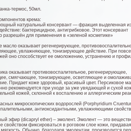
банка-термос, 50мл.
омпонентов крема:
ощный натуральный консервант — фракция выделенная из
 действие: бактерицидное, антигрибковое. Этот консервант
 разрешён для применения в «зеленой косметике»
 масло оказывает регенерирующее, противовоспалительн
ляющее, увлажняющее, тонизирующее действие. При повс
ожей оно способствует ее омоложению, устранению и профи
ика оказывает противовоспалительное, регенерирующее,
ее, смягчающее, тонизирующее, осветляющее и омолажи
вие. Придает коже здоровый, красивый цвет. Персиковое м
нно рекомендуется при уходе за уже увядающей и сухой кож
тельной кожей, склонной к воспалению и аллергическим реа
расных микроскопических водорослей (Porphyridium Cruentu
спалительными, антиоксидантными, увлажняющими свойств
ый эфир (dicapryl ether) – эмолент. Эмолент — это веществ
 свойством фиксироваться в роговом слое кожи, придавая
и мягкость. Обычно, благодаря эмолентам, производится пе