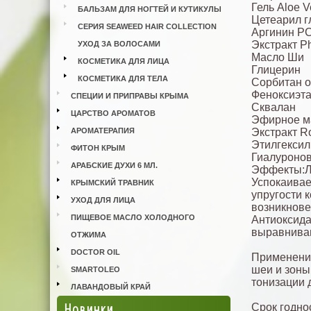
Гель Aloe V
БАЛЬЗАМ ДЛЯ НОГТЕЙ И КУТИКУЛЫ
Цетеарил г
СЕРИЯ SEAWEED HAIR COLLECTION
Аргинин Р
Экстракт Ph
УХОД ЗА ВОЛОСАМИ
Масло Ши
КОСМЕТИКА ДЛЯ ЛИЦА
Глицерин
КОСМЕТИКА ДЛЯ ТЕЛА
Сорбитан о
Феноксиэт
СПЕЦИИ И ПРИПРАВЫ КРЫМА
Сквалан
ЦАРСТВО АРОМАТОВ
Эфирное м
АРОМАТЕРАПИЯ
Экстракт Ro
Этилгексил
ФИТОН КРЫМ
Гиалуронов
АРАБСКИЕ ДУХИ 6 МЛ.
Эффекты:Ле
Успокаивае
КРЫМСКИЙ ТРАВНИК
упругости 
УХОД ДЛЯ ЛИЦА
возникнове
ПИЩЕВОЕ МАСЛО ХОЛОДНОГО
Антиоксида
выравниван
ОТЖИМА
DOCTOR OIL
Применение
шеи и зоны
SMARTOLEO
тонизации 
ЛАВАНДОВЫЙ КРАЙ
Новинки
Срок годнос