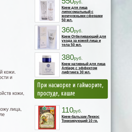
550
руб.
Крем для лица
липосомальный с
жемчужными сферами
50 мл.
360
руб.
Крем Отбеливающий для
ухода за кожей лица и
тела 50 мл.
380
руб.
Крем нативный для лица
Antiage с эффектом
й кожи.
лифтинга 30 мл.
ости и
При насморке и гайморите,
простуде, кашле
ойств кожи,
110
ожу лица,
руб.
ле
Крем-бальзам Леккос
Тонизирующий 10 гр.