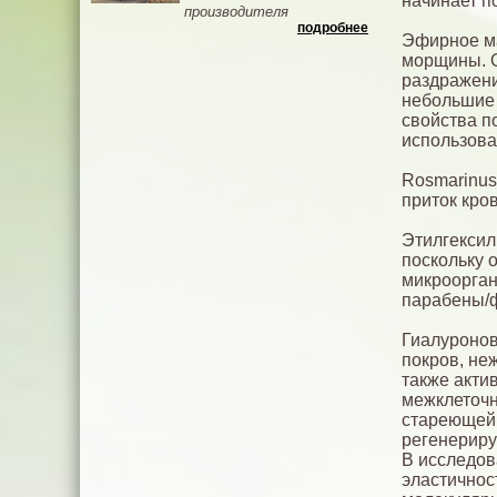
начинает п
производителя
подробнее
Эфирное ма
морщины. О
раздражени
небольшие
свойства п
использова
Rosmarinus 
приток кро
Этилгексил
поскольку 
микроорган
парабены/
Гиалуронов
покров, не
также акти
межклеточн
стареющей 
регенериру
В исследов
эластичнос