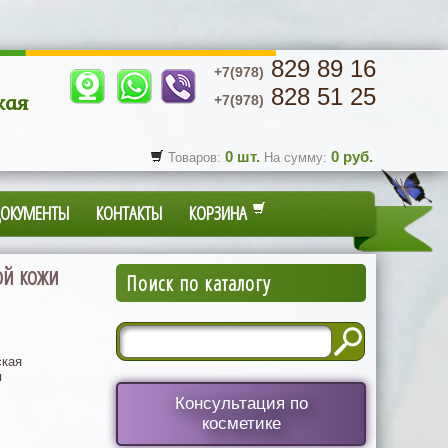
829 89 16
+7(978)
828 51 25
кая
+7(978)
0
шт.
0
руб.
Товаров:
На сумму:
ДОКУМЕНТЫ
КОНТАКТЫ
КОРЗИНА
ой кожи
Поиск по каталогу
кая
я
Консультация по
косметике