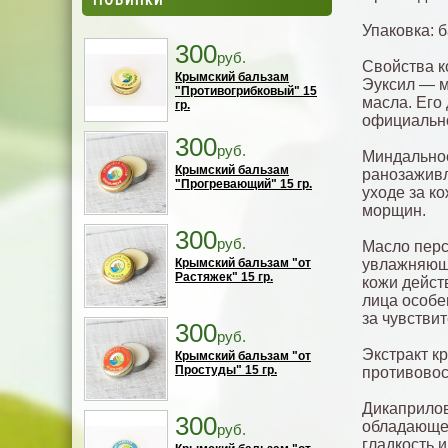
Упаковка: 
300
руб.
Свойства к
Крымский бальзам
Эуксил — м
"Противогрибковый" 15
масла. Его
гр.
официально
300
руб.
Миндальное
Крымский бальзам
ранозажив
"Прогревающий" 15 гр.
уходе за к
морщин.
300
руб.
Масло перс
Крымский бальзам "от
увлажняющ
Растяжек" 15 гр.
кожи дейст
лица особе
за чувстви
300
руб.
Экстракт к
Крымский бальзам "от
Простуды" 15 гр.
противово
Дикаприлов
300
обладающее
руб.
гладкость 