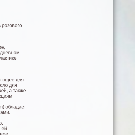
 розового
ое,
едневном
лактике
вающее для
асло для
ей, а также
кциям.
m) обладает
ами.
о,
 ей
рвое