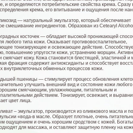
е, и определяются потребительские свойства крема. Сразу
аспределения крема, его впитывание и ощущения после нан
ликозид — натуральный эмульгатор, который обеспечивает
е смешивание ингредиентов. Образован из Cetearyl Alcohol
градных косточек — обладает высокой проникающей спосо
ля любого типа кожи. Оказывает противовоспалительное,
ующее тонизирующее и освежающее действие. Способствуе
, повышению упругости кожи, устранению морщин. Актив
и смягчает кожу. Кожа становится блестящей, эластичной и 
я фракция содержит антиоксиданты и способствует восс
 внутриклеточных обменных процессов кожи.
дышей пшеницы — стимулирует процесс обновления клеток
начительно улучшить внешний вид и состояние кожи любого 
хорошим смягчающим, увлажняющим, питательным и
палительными действием. Тонизирует, освежает, и выравн
ает цвет лица.
ливат – эмульгатор, производится из оливкового масла и п
мульсии «вода-в масле. Образует плотные, очень питательн
м ощущением и очень хорошим сродством с кожей. Богаты
подходят для массажа, и оставляют защитную пленку на кож