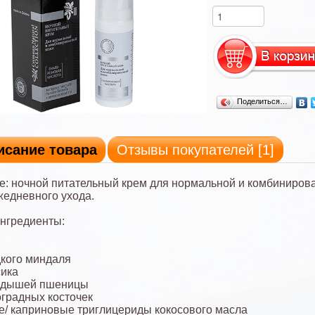
Поделиться…
исание товара
Отзывы покупателей [
1
]
: ночной питательный крем для нормальной и комбиниров
жедневного ухода.
нгредиенты:
кого миндаля
сика
одышей пшеницы
градных косточек
/ каприновые триглицериды кокосового масла