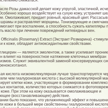
остепенно снижаться.
сло Розы дамасской делает кожу упругой, эластичной, исч
собенно хорошо воздействует на сухую кожу, устраняет ш
е. Омолаживает, придает ровный, красивый цвет. Рассасыв
 шрамы и расправляет морщины. Тонизирующие и смягча
омогают при воспалении, а способность сужать капилляры 
ть масло при лечении повреждений нитевидных вен.
Officinalis (Rosemary) Extract (Экстракт Розмарина) -стимул
ви к коже, обладает антиоксидантными свойствами.
глицерин — является эмолентом, а также усиливает проник
он влияет на поверхностное натяжение клеточных мембран
измов. Служит эквивалентной заменой консервирующих си
феноксиэтанол.
ая кислота низкомолекулярная лучше транспортируется че
жели чем гиалуроновая кислота с высокой молекулярной мас
вирует клетки кожи, участвующие в формировании комплекс
ых контактов, количество которых снижается в фотоповре
коже. При этом на кожу оказывается омолаживающее и
ющее (восстанавливающее) действие.
ании было показано, что увлажняющий эффект и повышен
ти кожи в большей мере свойственны гиалуроновой кислоте