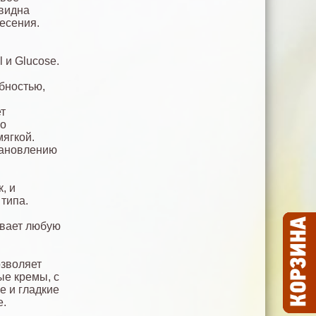
 видна
есения.
 и Glucose.
бностью,
т
но
мягкой.
тановлению
, и
типа.
ивает любую
озволяет
ые кремы, с
е и гладкие
е.