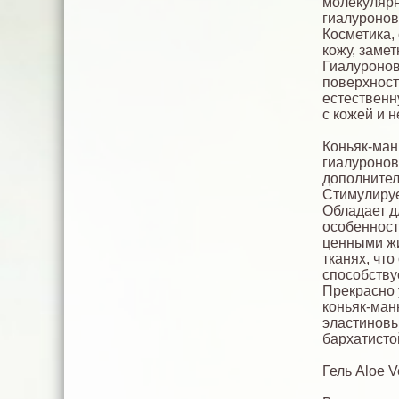
молекулярн
гиалуронов
Косметика,
кожу, заме
Гиалуронов
поверхност
естественн
с кожей и 
Коньяк-ма
гиалуронов
дополнител
Стимулируе
Обладает 
особенност
ценными жи
тканях, чт
способству
Прекрасно 
коньяк-ман
эластиновы
бархатисто
Гель Aloe 