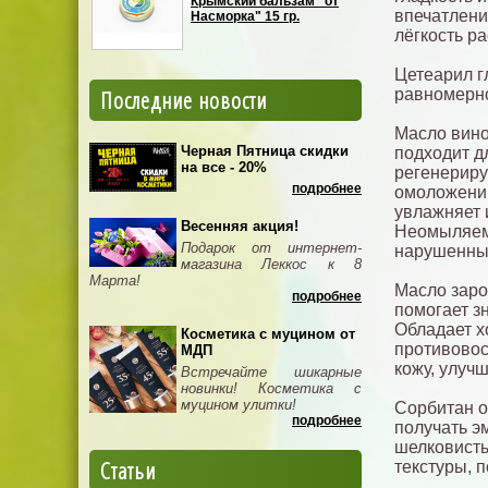
Крымский бальзам "от
впечатлени
Насморка" 15 гр.
лёгкость р
Цетеарил г
Последние новости
равномерно
Масло вино
Черная Пятница скидки
подходит д
на все - 20%
регенерир
подробнее
омоложению
увлажняет 
Весенняя акция!
Неомыляема
Подарок от интернет-
нарушенных
магазина Леккос к 8
Марта!
Масло заро
подробнее
помогает з
Обладает 
Косметика с муцином от
противовос
МДП
кожу, улучш
Встречайте шикарные
новинки! Косметика с
муцином улитки!
Сорбитан о
подробнее
получать э
шелковисты
Статьи
текстуры, 