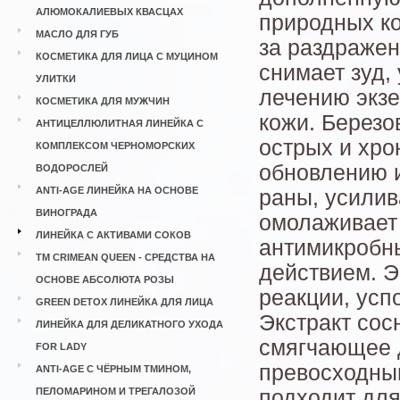
АЛЮМОКАЛИЕВЫХ КВАСЦАХ
природных к
МАСЛО ДЛЯ ГУБ
за раздражен
КОСМЕТИКА ДЛЯ ЛИЦА С МУЦИНОМ
снимает зуд,
УЛИТКИ
лечению экзе
КОСМЕТИКА ДЛЯ МУЖЧИН
кожи. Березо
АНТИЦЕЛЛЮЛИТНАЯ ЛИНЕЙКА С
острых и хро
КОМПЛЕКСОМ ЧЕРНОМОРСКИХ
обновлению и
ВОДОРОСЛЕЙ
ANTI-AGE ЛИНЕЙКА НА ОСНОВЕ
раны, усилив
ВИНОГРАДА
омолаживает 
ЛИНЕЙКА С АКТИВАМИ СОКОВ
антимикробн
ТМ CRIMEAN QUEEN - СРЕДСТВА НА
действием. Э
ОСНОВЕ АБСОЛЮТА РОЗЫ
реакции, усп
GREEN DETOX ЛИНЕЙКА ДЛЯ ЛИЦА
Экстракт со
ЛИНЕЙКА ДЛЯ ДЕЛИКАТНОГО УХОДА
смягчающее 
FOR LADY
превосходны
ANTI-AGE С ЧЁРНЫМ ТМИНОМ,
ПЕЛОМАРИНОМ И ТРЕГАЛОЗОЙ
подходит для