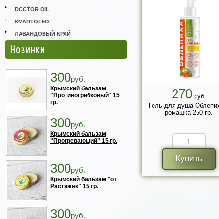
DOCTOR OIL
SMARTOLEO
ЛАВАНДОВЫЙ КРАЙ
Новинки
300
руб.
Крымский бальзам
270
"Противогрибковый" 15
руб.
гр.
Гель для душа Облепих
ромашка 250 гр.
300
руб.
Крымский бальзам
"Прогревающий" 15 гр.
Купить
300
руб.
Крымский бальзам "от
Растяжек" 15 гр.
300
руб.