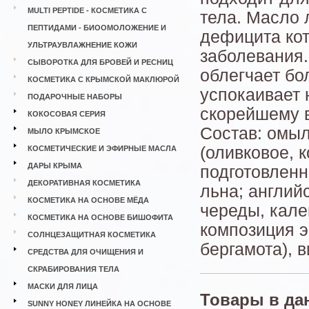
MULTI PEPTIDE - КОСМЕТИКА С
тела. Масло 
ПЕПТИДАМИ - БИООМОЛОЖЕНИЕ И
дефицита кот
УЛЬТРАУВЛАЖНЕНИЕ КОЖИ
заболевания
СЫВОРОТКА ДЛЯ БРОВЕЙ И РЕСНИЦ
облегчает бо
КОСМЕТИКА С КРЫМСКОЙ МАКЛЮРОЙ
успокаивает 
ПОДАРОЧНЫЕ НАБОРЫ
скорейшему 
КОКОСОВАЯ СЕРИЯ
Состав: омы
МЫЛО КРЫМСКОЕ
(оливковое, к
КОСМЕТИЧЕСКИЕ И ЭФИРНЫЕ МАСЛА
ДАРЫ КРЫМА
подготовленн
ДЕКОРАТИВНАЯ КОСМЕТИКА
льна; англий
КОСМЕТИКА НА ОСНОВЕ МЁДА
череды, кале
КОСМЕТИКА НА ОСНОВЕ БИШОФИТА
композиция э
СОЛНЦЕЗАЩИТНАЯ КОСМЕТИКА
бергамота), 
СРЕДСТВА ДЛЯ ОЧИЩЕНИЯ И
СКРАБИРОВАНИЯ ТЕЛА
МАСКИ ДЛЯ ЛИЦА
Товары в да
SUNNY HONEY ЛИНЕЙКА НА ОСНОВЕ