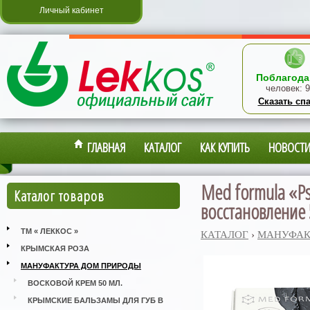
Личный кабинет
Поблагода
человек:
9
Сказать сп
ГЛАВНАЯ
КАТАЛОГ
КАК КУПИТЬ
НОВОСТ
Med formula «Ps
Каталог товаров
восстановление 
ТМ « ЛЕККОС »
КАТАЛОГ
›
МАНУФАК
КРЫМСКАЯ РОЗА
МАНУФАКТУРА ДОМ ПРИРОДЫ
ВОСКОВОЙ КРЕМ 50 МЛ.
КРЫМСКИЕ БАЛЬЗАМЫ ДЛЯ ГУБ В