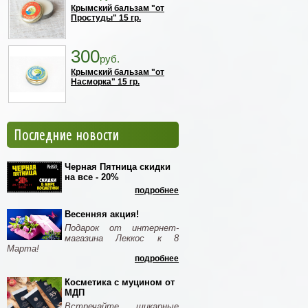
Крымский бальзам "от
Простуды" 15 гр.
300
руб.
Крымский бальзам "от
Насморка" 15 гр.
Последние новости
Черная Пятница скидки
на все - 20%
подробнее
Весенняя акция!
Подарок от интернет-
магазина Леккос к 8
Марта!
подробнее
Косметика с муцином от
МДП
Встречайте шикарные