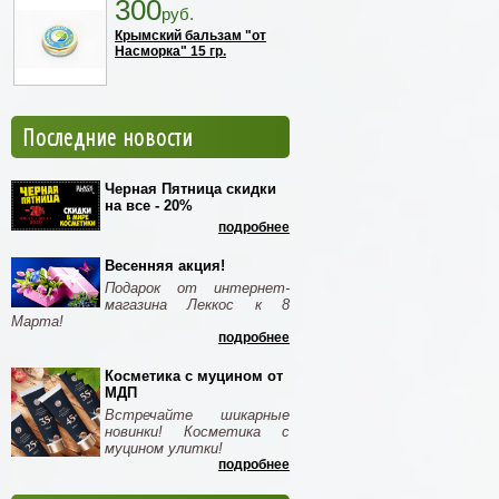
300
руб.
Крымский бальзам "от
Насморка" 15 гр.
Последние новости
Черная Пятница скидки
на все - 20%
подробнее
Весенняя акция!
Подарок от интернет-
магазина Леккос к 8
Марта!
подробнее
Косметика с муцином от
МДП
Встречайте шикарные
новинки! Косметика с
муцином улитки!
подробнее