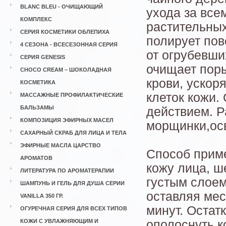
BLANC BLEU - ОЧИЩАЮЩИЙ
ухода за все
КОМПЛЕКС
растительных
СЕРИЯ КОСМЕТИКИ ОБЛЕПИХА
полирует пов
4 СЕЗОНА - ВСЕСЕЗОННАЯ СЕРИЯ
от огрубевши
СЕРИЯ GENESIS
очищает пор
CHOCO CREAM – ШОКОЛАДНАЯ
крови, ускор
КОСМЕТИКА
клеток кожи.
МАССАЖНЫЕ ПРОФИЛАКТИЧЕСКИЕ
БАЛЬЗАМЫ
действием. Р
КОМПОЗИЦИЯ ЭФИРНЫХ МАСЕЛ
морщинки,осв
САХАРНЫЙ СКРАБ ДЛЯ ЛИЦА И ТЕЛА
ЭФИРНЫЕ МАСЛА ЦАРСТВО
Способ прим
АРОМАТОВ
кожу лица, ш
ЛИТЕРАТУРА ПО АРОМАТЕРАПИИ
густым слоем
ШАМПУНЬ И ГЕЛЬ ДЛЯ ДУША СЕРИИ
оставляя мес
VANILLA 350 ГР.
минут. Остат
ОГУРЕЧНАЯ СЕРИЯ ДЛЯ ВСЕХ ТИПОВ
КОЖИ С УВЛАЖНЯЮЩИМ И
ополоснуть к