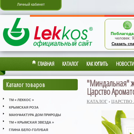
Личный кабинет
Поблагода
человек:
9
Сказать сп
ГЛАВНАЯ
КАТАЛОГ
КАК КУПИТЬ
НОВОСТ
"Миндальная" жи
Каталог товаров
Царство Аромат
ТМ « ЛЕККОС »
КАТАЛОГ
›
ЦАРСТВО
КРЫМСКАЯ РОЗА
МАНУФАКТУРА ДОМ ПРИРОДЫ
ТМ « КРЫМСКАЯ ЗВЕЗДА »
ГЛИНА БЕЛО-ГОЛУБАЯ