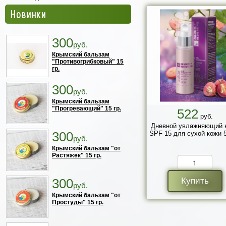
Новинки
300
руб.
Крымский бальзам
"Противогрибковый" 15
гр.
300
руб.
Крымский бальзам
"Прогревающий" 15 гр.
522
руб.
Дневной увлажняющий 
300
SPF 15 для сухой кожи 5
руб.
Крымский бальзам "от
Растяжек" 15 гр.
300
Купить
руб.
Крымский бальзам "от
Простуды" 15 гр.