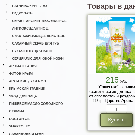
Товары в да
ПАТЧИ ВОКРУГ ГЛАЗ
ГИДРОЛАТЫ
СЕРИЯ "ARGININ+RESVERATROL" -
АНТИОКСИДАНТНОЕ,
ОМОЛАЖИВАЮЩЕЕ ДЕЙСТВИЕ
САХАРНЫЙ СКРАБ ДЛЯ ГУБ
СУХАЯ ПЕНА ДЛЯ ВАНН
СЕРИЯ UNIC ДЛЯ ЮНОЙ КОЖИ
АРОМАТЕРАПИЯ
ФИТОН КРЫМ
216
руб.
АРАБСКИЕ ДУХИ 6 МЛ.
"Сашенька" - сливки
КРЫМСКИЙ ТРАВНИК
косметические для мал
от опрелостей и раздра
УХОД ДЛЯ ЛИЦА
80 гр. Царство Арома
ПИЩЕВОЕ МАСЛО ХОЛОДНОГО
ОТЖИМА
DOCTOR OIL
Купить
SMARTOLEO
ЛАВАНДОВЫЙ КРАЙ