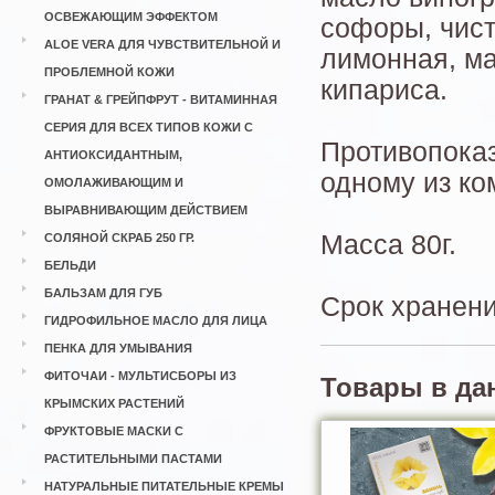
ОСВЕЖАЮЩИМ ЭФФЕКТОМ
софоры, чист
ALOE VERA ДЛЯ ЧУВСТВИТЕЛЬНОЙ И
лимонная, м
ПРОБЛЕМНОЙ КОЖИ
кипариса.
ГРАНАТ & ГРЕЙПФРУТ - ВИТАМИННАЯ
СЕРИЯ ДЛЯ ВСЕХ ТИПОВ КОЖИ С
Противопоказ
АНТИОКСИДАНТНЫМ,
одному из ко
ОМОЛАЖИВАЮЩИМ И
ВЫРАВНИВАЮЩИМ ДЕЙСТВИЕМ
Масса 80г.
СОЛЯНОЙ СКРАБ 250 ГР.
БЕЛЬДИ
БАЛЬЗАМ ДЛЯ ГУБ
Срок хранени
ГИДРОФИЛЬНОЕ МАСЛО ДЛЯ ЛИЦА
ПЕНКА ДЛЯ УМЫВАНИЯ
ФИТОЧАИ - МУЛЬТИСБОРЫ ИЗ
Товары в да
КРЫМСКИХ РАСТЕНИЙ
ФРУКТОВЫЕ МАСКИ С
РАСТИТЕЛЬНЫМИ ПАСТАМИ
НАТУРАЛЬНЫЕ ПИТАТЕЛЬНЫЕ КРЕМЫ