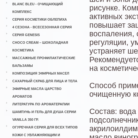
BLANC BLEU - ОЧИЩАЮЩИЙ
рисунке. Ком
КОМПЛЕКС
активных экс
СЕРИЯ КОСМЕТИКИ ОБЛЕПИХА
повышает за
4 СЕЗОНА - ВСЕСЕЗОННАЯ СЕРИЯ
воспаления, 
СЕРИЯ GENESIS
регуляции, у
CHOCO CREAM – ШОКОЛАДНАЯ
устраняет ш
КОСМЕТИКА
Рекомендует
МАССАЖНЫЕ ПРОФИЛАКТИЧЕСКИЕ
БАЛЬЗАМЫ
на косметиче
КОМПОЗИЦИЯ ЭФИРНЫХ МАСЕЛ
САХАРНЫЙ СКРАБ ДЛЯ ЛИЦА И ТЕЛА
Способ приме
ЭФИРНЫЕ МАСЛА ЦАРСТВО
очищенную кож
АРОМАТОВ
ЛИТЕРАТУРА ПО АРОМАТЕРАПИИ
Состав: вода
ШАМПУНЬ И ГЕЛЬ ДЛЯ ДУША СЕРИИ
подсолнечник
VANILLA 350 ГР.
акрилоилдиме
ОГУРЕЧНАЯ СЕРИЯ ДЛЯ ВСЕХ ТИПОВ
КОЖИ С УВЛАЖНЯЮЩИМ И
масло виногр