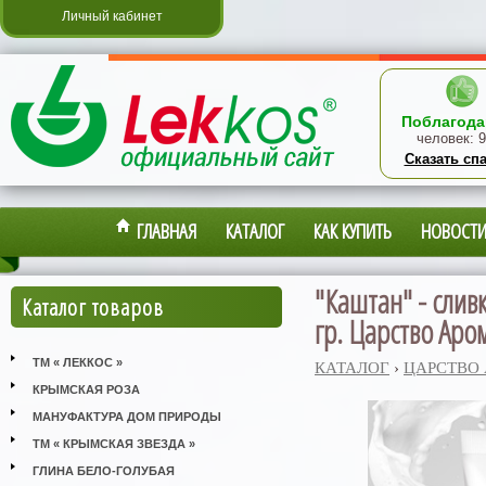
Личный кабинет
Поблагода
человек:
9
Сказать сп
ГЛАВНАЯ
КАТАЛОГ
КАК КУПИТЬ
НОВОСТ
"Каштан" - слив
Каталог товаров
гр. Царство Аро
ТМ « ЛЕККОС »
КАТАЛОГ
›
ЦАРСТВО
КРЫМСКАЯ РОЗА
МАНУФАКТУРА ДОМ ПРИРОДЫ
ТМ « КРЫМСКАЯ ЗВЕЗДА »
ГЛИНА БЕЛО-ГОЛУБАЯ