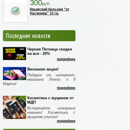
300
руб.
Крымский бальзам "от
Насморка" 15 гр.
Последние новости
Черная Пятница скидки
на все - 20%
подробнее
Весенняя акция!
Подарок от интернет-
магазина Леккос к 8
Марта!
подробнее
Косметика с муцином от
МДП
Встречайте шикарные
новинки! Косметика с
муцином улитки!
подробнее