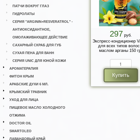
ПАТЧИ ВОКРУГ ГЛАЗ
ГИДРОЛАТЫ
СЕРИЯ "ARGININ+RESVERATROL" -
АНТИОКСИДАНТНОЕ,
297
руб.
ОМОЛАЖИВАЮЩЕЕ ДЕЙСТВИЕ
Экспресс-кондиционер Va
САХАРНЫЙ СКРАБ ДЛЯ ГУБ
для всех типов волос
маслом арганы 150 г
СУХАЯ ПЕНА ДЛЯ ВАНН
СЕРИЯ UNIC ДЛЯ ЮНОЙ КОЖИ
АРОМАТЕРАПИЯ
Купить
ФИТОН КРЫМ
АРАБСКИЕ ДУХИ 6 МЛ.
КРЫМСКИЙ ТРАВНИК
УХОД ДЛЯ ЛИЦА
ПИЩЕВОЕ МАСЛО ХОЛОДНОГО
ОТЖИМА
DOCTOR OIL
SMARTOLEO
ЛАВАНДОВЫЙ КРАЙ