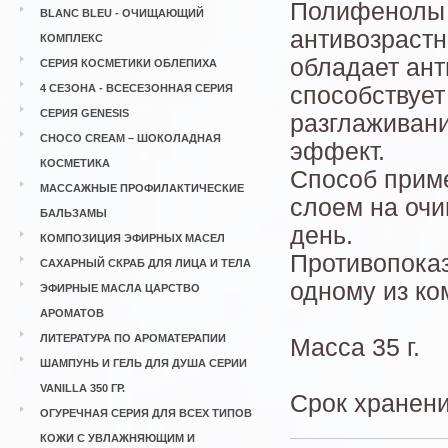
Полифенолы 
BLANC BLEU - ОЧИЩАЮЩИЙ
антивозрастн
КОМПЛЕКС
обладает ан
СЕРИЯ КОСМЕТИКИ ОБЛЕПИХА
4 СЕЗОНА - ВСЕСЕЗОННАЯ СЕРИЯ
способствует
СЕРИЯ GENESIS
разглаживан
CHOCO CREAM – ШОКОЛАДНАЯ
эффект.
КОСМЕТИКА
Способ прим
МАССАЖНЫЕ ПРОФИЛАКТИЧЕСКИЕ
слоем на очи
БАЛЬЗАМЫ
день.
КОМПОЗИЦИЯ ЭФИРНЫХ МАСЕЛ
Противопоказ
САХАРНЫЙ СКРАБ ДЛЯ ЛИЦА И ТЕЛА
одному из ко
ЭФИРНЫЕ МАСЛА ЦАРСТВО
АРОМАТОВ
ЛИТЕРАТУРА ПО АРОМАТЕРАПИИ
Масса 35 г.
ШАМПУНЬ И ГЕЛЬ ДЛЯ ДУША СЕРИИ
VANILLA 350 ГР.
Срок хранени
ОГУРЕЧНАЯ СЕРИЯ ДЛЯ ВСЕХ ТИПОВ
КОЖИ С УВЛАЖНЯЮЩИМ И