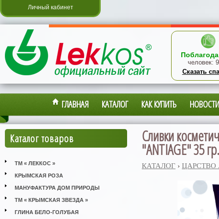
Личный кабинет
Поблагода
человек:
9
Сказать сп
ГЛАВНАЯ
КАТАЛОГ
КАК КУПИТЬ
НОВОСТ
Сливки косметич
Каталог товаров
"ANTIAGE" 35 гр
ТМ « ЛЕККОС »
КАТАЛОГ
›
ЦАРСТВО
КРЫМСКАЯ РОЗА
МАНУФАКТУРА ДОМ ПРИРОДЫ
ТМ « КРЫМСКАЯ ЗВЕЗДА »
ГЛИНА БЕЛО-ГОЛУБАЯ