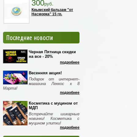
300
руб.
Крымский бальзам "от
Насморка" 15 гр.
Последние новости
Черная Пятница скидки
на все - 20%
подробнее
Весенняя акция!
Подарок от интернет-
магазина Леккос к 8
Марта!
подробнее
Косметика с муцином от
МДП
Встречайте шикарные
новинки! Косметика с
муцином улитки!
подробнее