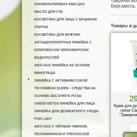
таврическо
АЛЮМОКАЛИЕВЫХ КВАСЦАХ
бергамота.
МАСЛО ДЛЯ ГУБ
КОСМЕТИКА ДЛЯ ЛИЦА С МУЦИНОМ
Товары в д
УЛИТКИ
КОСМЕТИКА ДЛЯ МУЖЧИН
АНТИЦЕЛЛЮЛИТНАЯ ЛИНЕЙКА С
КОМПЛЕКСОМ ЧЕРНОМОРСКИХ
ВОДОРОСЛЕЙ
ANTI-AGE ЛИНЕЙКА НА ОСНОВЕ
ВИНОГРАДА
ЛИНЕЙКА С АКТИВАМИ СОКОВ
ТМ CRIMEAN QUEEN - СРЕДСТВА НА
ОСНОВЕ АБСОЛЮТА РОЗЫ
2
GREEN DETOX ЛИНЕЙКА ДЛЯ ЛИЦА
Крем для ру
грязи Са
ЛИНЕЙКА ДЛЯ ДЕЛИКАТНОГО УХОДА
"Заживля
FOR LADY
ANTI-AGE С ЧЁРНЫМ ТМИНОМ,
ПЕЛОМАРИНОМ И ТРЕГАЛОЗОЙ