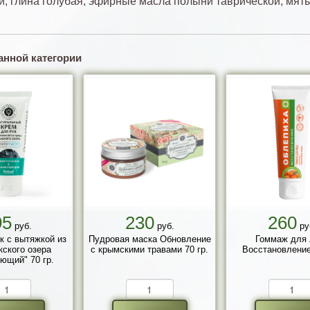
й, глина голубая, эфирные масла полыни таврической, мят
анной категории
95
230
260
руб.
руб.
ру
к с вытяжкой из
Пудровая маска Обновление
Гоммаж для 
кского озера
с крымскими травами 70 гр.
Восстановление
ющий" 70 гр.