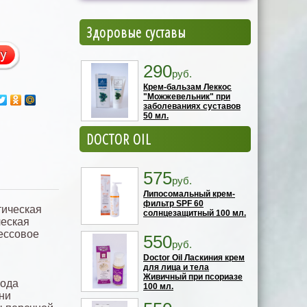
Здоровые суставы
290
руб.
Крем-бальзам Леккос
"Можжевельник" при
заболеваниях суставов
50 мл.
DOCTOR OIL
575
руб.
Липосомальный крем-
фильтр SPF 60
тическая
солнцезащитный 100 мл.
ческая
ессовое
550
руб.
Doctor Oil Ласкиния крем
для лица и тела
Живичный при псориазе
вода
100 мл.
ни