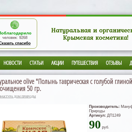
Натуральная и органичес
Поблагодарило
Крымская косметика!
человек:
9268
Сказать спасибо
НОВОСТИ
СТАТЬИ
АКЦИИ
ПУТЕШЕСТВИЯ
ОТЗЫВЫ
ральное olive "Полынь таврическая с голубой глиной
 очищения 50 гр.
ФАКТУРА ДОМ ПРИРОДЫ
Производитель:
Мануф
Природы
Артикул:
ДП1249
90
руб.