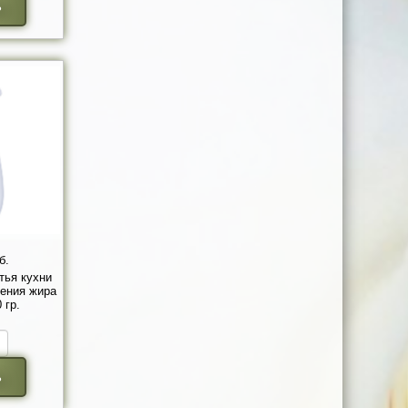
ь
б.
тья кухни
ения жира
 гр.
ь