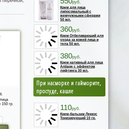
550
ы перечной,
руб.
Крем для лица
липосомальный с
жемчужными сферами
50 мл.
360
руб.
Крем Отбеливающий для
ухода за кожей лица и
тела 50 мл.
380
руб.
Крем нативный для лица
Antiage с эффектом
лифтинга 30 мл.
При насморке и гайморите,
простуде, кашле
б.
лица
 150 гр.
110
руб.
Крем-бальзам Леккос
Тонизирующий 10 гр.