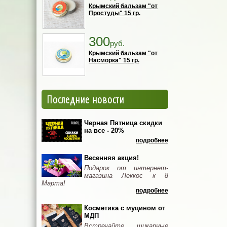
Крымский бальзам "от
Простуды" 15 гр.
300
руб.
Крымский бальзам "от
Насморка" 15 гр.
Последние новости
Черная Пятница скидки
на все - 20%
подробнее
Весенняя акция!
Подарок от интернет-
магазина Леккос к 8
Марта!
подробнее
Косметика с муцином от
МДП
Встречайте шикарные