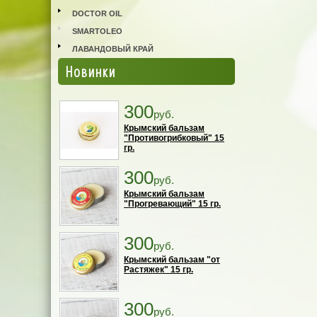
DOCTOR OIL
SMARTOLEO
ЛАВАНДОВЫЙ КРАЙ
Новинки
300
руб.
Крымский бальзам
"Противогрибковый" 15
гр.
300
руб.
Крымский бальзам
"Прогревающий" 15 гр.
300
руб.
Крымский бальзам "от
Растяжек" 15 гр.
300
руб.