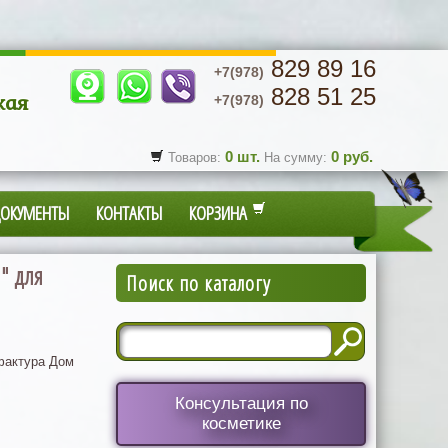
829 89 16
+7(978)
828 51 25
кая
+7(978)
0
шт.
0
руб.
Товаров:
На сумму:
ДОКУМЕНТЫ
КОНТАКТЫ
КОРЗИНА
" для
Поиск по каталогу
актура Дом
Консультация по
косметике