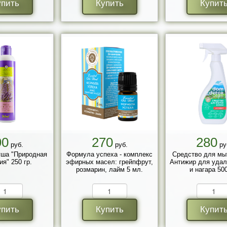
упить
Купить
Купит
90
270
280
руб.
руб.
ру
уша "Природная
Формула успеха - комплекс
Средство для мы
ия" 250 гр.
эфирных масел: грейпфрут,
Антижир для удал
розмарин, лайм 5 мл.
и нагара 500
упить
Купить
Купит