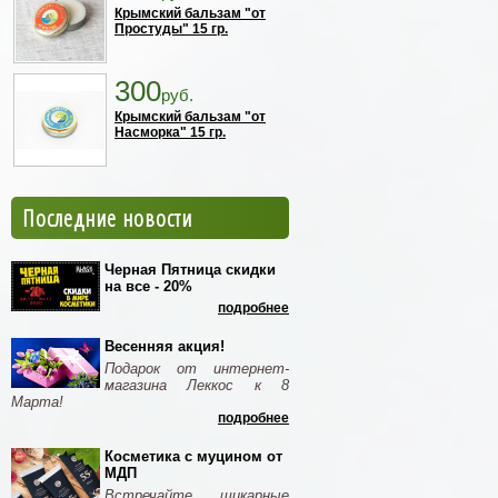
Крымский бальзам "от
Простуды" 15 гр.
300
руб.
Крымский бальзам "от
Насморка" 15 гр.
Последние новости
Черная Пятница скидки
на все - 20%
подробнее
Весенняя акция!
Подарок от интернет-
магазина Леккос к 8
Марта!
подробнее
Косметика с муцином от
МДП
Встречайте шикарные