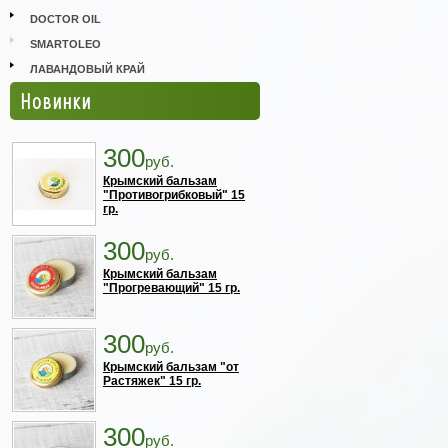
DOCTOR OIL
SMARTOLEO
ЛАВАНДОВЫЙ КРАЙ
Новинки
300
руб.
Крымский бальзам
"Противогрибковый" 15
гр.
300
руб.
Крымский бальзам
"Прогревающий" 15 гр.
300
руб.
Крымский бальзам "от
Растяжек" 15 гр.
300
руб.