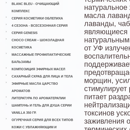
BLANC BLEU - ОЧИЩАЮЩИЙ
натуральное
КОМПЛЕКС
масла лаванд
СЕРИЯ КОСМЕТИКИ ОБЛЕПИХА
лаванды, чаб
4 СЕЗОНА - ВСЕСЕЗОННАЯ СЕРИЯ
являющиеся 
СЕРИЯ GENESIS
натуральным
CHOCO CREAM – ШОКОЛАДНАЯ
от УФ излуч
КОСМЕТИКА
воспалительн
МАССАЖНЫЕ ПРОФИЛАКТИЧЕСКИЕ
БАЛЬЗАМЫ
поддерживает
КОМПОЗИЦИЯ ЭФИРНЫХ МАСЕЛ
предотвращае
САХАРНЫЙ СКРАБ ДЛЯ ЛИЦА И ТЕЛА
морщин, уси
ЭФИРНЫЕ МАСЛА ЦАРСТВО
стимулирует 
АРОМАТОВ
питает раздр
ЛИТЕРАТУРА ПО АРОМАТЕРАПИИ
нейтрализац
ШАМПУНЬ И ГЕЛЬ ДЛЯ ДУША СЕРИИ
токсинов уск
VANILLA 350 ГР.
заживления о
ОГУРЕЧНАЯ СЕРИЯ ДЛЯ ВСЕХ ТИПОВ
КОЖИ С УВЛАЖНЯЮЩИМ И
термических (