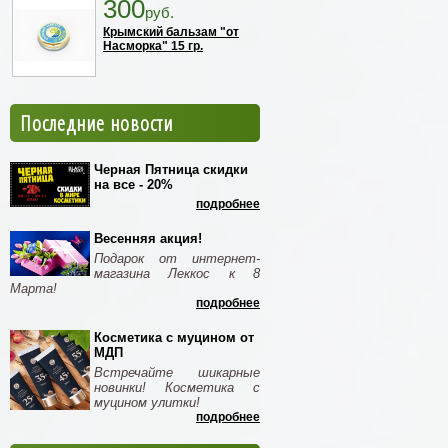
300
руб.
Крымский бальзам "от
Насморка" 15 гр.
Последние новости
Черная Пятница скидки
на все - 20%
подробнее
Весенняя акция!
Подарок от интернет-
магазина Леккос к 8
Марта!
подробнее
Косметика с муцином от
МДП
Встречайте шикарные
новинки! Косметика с
муцином улитки!
подробнее