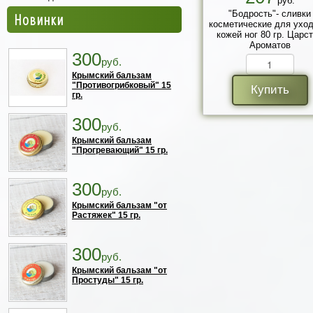
руб.
"Бодрость"- сливки
Новинки
косметические для уход
кожей ног 80 гр. Царс
Ароматов
300
руб.
Крымский бальзам
"Противогрибковый" 15
Купить
гр.
300
руб.
Крымский бальзам
"Прогревающий" 15 гр.
300
руб.
Крымский бальзам "от
Растяжек" 15 гр.
300
руб.
Крымский бальзам "от
Простуды" 15 гр.