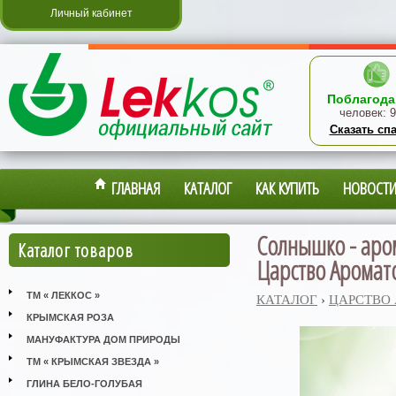
Личный кабинет
Поблагода
человек:
9
Сказать сп
ГЛАВНАЯ
КАТАЛОГ
КАК КУПИТЬ
НОВОСТ
Солнышко - аро
Каталог товаров
Царство Аромат
ТМ « ЛЕККОС »
КАТАЛОГ
›
ЦАРСТВО
КРЫМСКАЯ РОЗА
МАНУФАКТУРА ДОМ ПРИРОДЫ
ТМ « КРЫМСКАЯ ЗВЕЗДА »
ГЛИНА БЕЛО-ГОЛУБАЯ