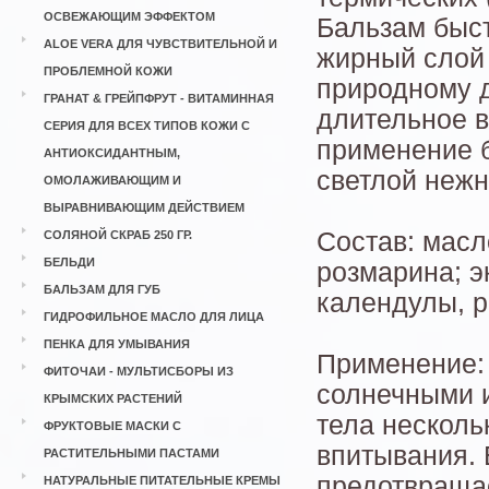
ОСВЕЖАЮЩИМ ЭФФЕКТОМ
Бальзам быст
ALOE VERA ДЛЯ ЧУВСТВИТЕЛЬНОЙ И
жирный слой 
ПРОБЛЕМНОЙ КОЖИ
природному 
ГРАНАТ & ГРЕЙПФРУТ - ВИТАМИННАЯ
длительное 
СЕРИЯ ДЛЯ ВСЕХ ТИПОВ КОЖИ С
применение 
АНТИОКСИДАНТНЫМ,
светлой нежн
ОМОЛАЖИВАЮЩИМ И
ВЫРАВНИВАЮЩИМ ДЕЙСТВИЕМ
Состав: масл
СОЛЯНОЙ СКРАБ 250 ГР.
БЕЛЬДИ
розмарина; э
БАЛЬЗАМ ДЛЯ ГУБ
календулы, 
ГИДРОФИЛЬНОЕ МАСЛО ДЛЯ ЛИЦА
ПЕНКА ДЛЯ УМЫВАНИЯ
Применение:
ФИТОЧАИ - МУЛЬТИСБОРЫ ИЗ
солнечными 
КРЫМСКИХ РАСТЕНИЙ
тела несколь
ФРУКТОВЫЕ МАСКИ С
впитывания. 
РАСТИТЕЛЬНЫМИ ПАСТАМИ
предотвраща
НАТУРАЛЬНЫЕ ПИТАТЕЛЬНЫЕ КРЕМЫ