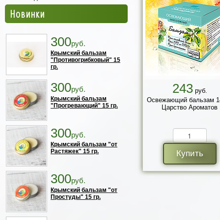
Новинки
300
руб.
Крымский бальзам
"Противогрибковый" 15
гр.
300
243
руб.
руб.
Крымский бальзам
Освежающий бальзам 14
"Прогревающий" 15 гр.
Царство Ароматов
300
руб.
Крымский бальзам "от
Растяжек" 15 гр.
Купить
300
руб.
Крымский бальзам "от
Простуды" 15 гр.