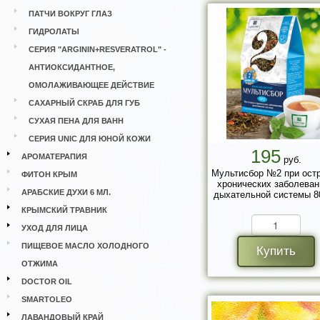
ПАТЧИ ВОКРУГ ГЛАЗ
ГИДРОЛАТЫ
СЕРИЯ "ARGININ+RESVERATROL" -
АНТИОКСИДАНТНОЕ,
ОМОЛАЖИВАЮЩЕЕ ДЕЙСТВИЕ
САХАРНЫЙ СКРАБ ДЛЯ ГУБ
СУХАЯ ПЕНА ДЛЯ ВАНН
СЕРИЯ UNIC ДЛЯ ЮНОЙ КОЖИ
195
АРОМАТЕРАПИЯ
руб.
Мультисбор №2 при ост
ФИТОН КРЫМ
хронических заболеван
АРАБСКИЕ ДУХИ 6 МЛ.
дыхательной системы 80
КРЫМСКИЙ ТРАВНИК
УХОД ДЛЯ ЛИЦА
ПИЩЕВОЕ МАСЛО ХОЛОДНОГО
Купить
ОТЖИМА
DOCTOR OIL
SMARTOLEO
ЛАВАНДОВЫЙ КРАЙ