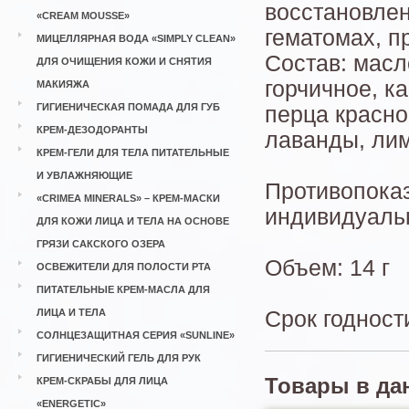
восстановлен
«CREAM MOUSSE»
гематомах, п
МИЦЕЛЛЯРНАЯ ВОДА «SIMPLY CLEAN»
Состав: масл
ДЛЯ ОЧИЩЕНИЯ КОЖИ И СНЯТИЯ
горчичное, к
МАКИЯЖА
ГИГИЕНИЧЕСКАЯ ПОМАДА ДЛЯ ГУБ
перца красно
КРЕМ-ДЕЗОДОРАНТЫ
лаванды, ли
КРЕМ-ГЕЛИ ДЛЯ ТЕЛА ПИТАТЕЛЬНЫЕ
И УВЛАЖНЯЮЩИЕ
Противопоказ
«CRIMEA MINERALS» – КРЕМ-МАСКИ
индивидуаль
ДЛЯ КОЖИ ЛИЦА И ТЕЛА НА ОСНОВЕ
ГРЯЗИ САКСКОГО ОЗЕРА
Объем: 14 г
ОСВЕЖИТЕЛИ ДЛЯ ПОЛОСТИ РТА
ПИТАТЕЛЬНЫЕ КРЕМ-МАСЛА ДЛЯ
ЛИЦА И ТЕЛА
Срок годности
СОЛНЦЕЗАЩИТНАЯ СЕРИЯ «SUNLINE»
ГИГИЕНИЧЕСКИЙ ГЕЛЬ ДЛЯ РУК
Товары в да
КРЕМ-СКРАБЫ ДЛЯ ЛИЦА
«ENERGETIC»