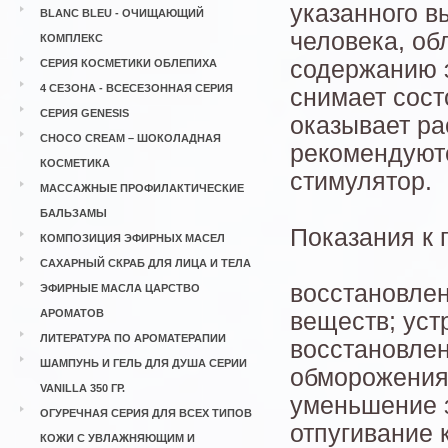
указанного в
BLANC BLEU - ОЧИЩАЮЩИЙ
человека, об
КОМПЛЕКС
содержанию 
СЕРИЯ КОСМЕТИКИ ОБЛЕПИХА
4 СЕЗОНА - ВСЕСЕЗОННАЯ СЕРИЯ
снимает сост
СЕРИЯ GENESIS
оказывает р
CHOCO CREAM – ШОКОЛАДНАЯ
рекомендуютс
КОСМЕТИКА
стимулятор.
МАССАЖНЫЕ ПРОФИЛАКТИЧЕСКИЕ
БАЛЬЗАМЫ
Показания к
КОМПОЗИЦИЯ ЭФИРНЫХ МАСЕЛ
САХАРНЫЙ СКРАБ ДЛЯ ЛИЦА И ТЕЛА
восстановлен
ЭФИРНЫЕ МАСЛА ЦАРСТВО
АРОМАТОВ
веществ; уст
ЛИТЕРАТУРА ПО АРОМАТЕРАПИИ
восстановле
ШАМПУНЬ И ГЕЛЬ ДЛЯ ДУША СЕРИИ
обморожения
VANILLA 350 ГР.
уменьшение з
ОГУРЕЧНАЯ СЕРИЯ ДЛЯ ВСЕХ ТИПОВ
отпугивание 
КОЖИ С УВЛАЖНЯЮЩИМ И