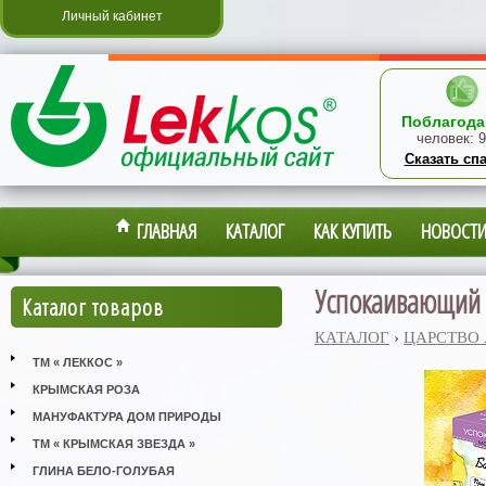
Личный кабинет
Поблагода
человек:
9
Сказать сп
ГЛАВНАЯ
КАТАЛОГ
КАК КУПИТЬ
НОВОСТ
Успокаивающий б
Каталог товаров
КАТАЛОГ
›
ЦАРСТВО
ТМ « ЛЕККОС »
КРЫМСКАЯ РОЗА
МАНУФАКТУРА ДОМ ПРИРОДЫ
ТМ « КРЫМСКАЯ ЗВЕЗДА »
ГЛИНА БЕЛО-ГОЛУБАЯ