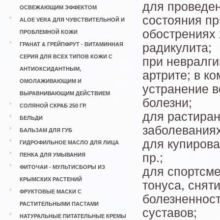
для проведе
ОСВЕЖАЮЩИМ ЭФФЕКТОМ
состояния пр
ALOE VERA ДЛЯ ЧУВСТВИТЕЛЬНОЙ И
обострениях 
ПРОБЛЕМНОЙ КОЖИ
ГРАНАТ & ГРЕЙПФРУТ - ВИТАМИННАЯ
радикулита;
СЕРИЯ ДЛЯ ВСЕХ ТИПОВ КОЖИ С
при невралги
АНТИОКСИДАНТНЫМ,
артрите; в к
ОМОЛАЖИВАЮЩИМ И
устранение в
ВЫРАВНИВАЮЩИМ ДЕЙСТВИЕМ
болезни;
СОЛЯНОЙ СКРАБ 250 ГР.
для растиран
БЕЛЬДИ
заболеваниях
БАЛЬЗАМ ДЛЯ ГУБ
для купирова
ГИДРОФИЛЬНОЕ МАСЛО ДЛЯ ЛИЦА
пр.;
ПЕНКА ДЛЯ УМЫВАНИЯ
ФИТОЧАИ - МУЛЬТИСБОРЫ ИЗ
для спортсм
КРЫМСКИХ РАСТЕНИЙ
тонуса, снят
ФРУКТОВЫЕ МАСКИ С
болезненнос
РАСТИТЕЛЬНЫМИ ПАСТАМИ
суставов;
НАТУРАЛЬНЫЕ ПИТАТЕЛЬНЫЕ КРЕМЫ