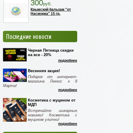
300
руб.
Крымский бальзам "от
Насморка" 15 гр.
Последние новости
Черная Пятница скидки
на все - 20%
подробнее
Весенняя акция!
Подарок от интернет-
магазина Леккос к 8
Марта!
подробнее
Косметика с муцином от
МДП
Встречайте шикарные
новинки! Косметика с
муцином улитки!
подробнее