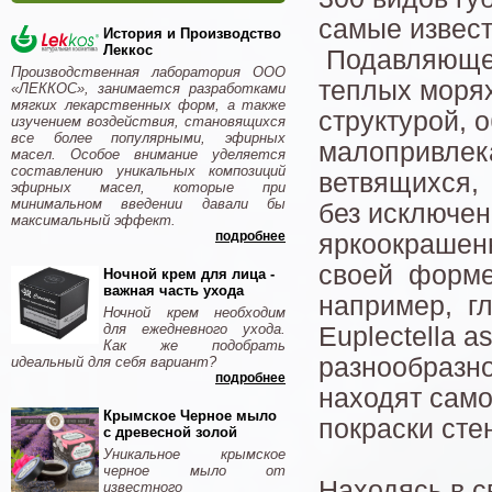
самые извест
История и Производство
Леккос
Подавляющее
Производственная лаборатория ООО
теплых моря
«ЛЕККОС», занимается разработками
мягких лекарственных форм, а также
структурой, 
изучением воздействия, становящихся
все более популярными, эфирных
малопривлека
масел. Особое внимание уделяется
составлению уникальных композиций
ветвящихся, 
эфирных масел, которые при
минимальном введении давали бы
без исключен
максимальный эффект.
подробнее
яркоокрашенн
своей форме,
Ночной крем для лица -
важная часть ухода
например, гл
Ночной крем необходим
для ежедневного ухода.
Euplectella a
Как же подобрать
разнообразно
идеальный для себя вариант?
подробнее
находят само
Крымское Черное мыло
покраски сте
с древесной золой
Уникальное крымское
черное мыло от
Находясь в с
известного