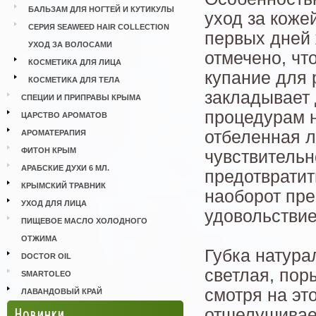
БАЛЬЗАМ ДЛЯ НОГТЕЙ И КУТИКУЛЫ
уход за кожей
СЕРИЯ SEAWEED HAIR COLLECTION
первых дней 
УХОД ЗА ВОЛОСАМИ
отмечено, чт
КОСМЕТИКА ДЛЯ ЛИЦА
купание для 
КОСМЕТИКА ДЛЯ ТЕЛА
закладывает
СПЕЦИИ И ПРИПРАВЫ КРЫМА
процедурам н
ЦАРСТВО АРОМАТОВ
отбеленная 
АРОМАТЕРАПИЯ
ФИТОН КРЫМ
чувствительн
АРАБСКИЕ ДУХИ 6 МЛ.
предотвратит
КРЫМСКИЙ ТРАВНИК
наоборот пре
УХОД ДЛЯ ЛИЦА
удовольствие
ПИЩЕВОЕ МАСЛО ХОЛОДНОГО
ОТЖИМА
Губка натура
DOCTOR OIL
светлая, пор
SMARTOLEO
смотря на эт
ЛАВАНДОВЫЙ КРАЙ
Новинки
отшелушивает