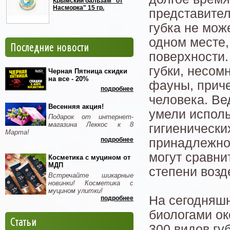
Крымский бальзам "от
Насморка" 15 гр.
представител
губка не мож
одном месте,
Последние новости
поверхности.
губки, несом
Черная Пятница скидки
на все - 20%
фауны, приче
подробнее
человека. Ве
Весенняя акция!
умели исполь
Подарок от интернет-
магазина Леккос к 8
гигиенически
Марта!
подробнее
принадлежнос
могут сравни
Косметика с муцином от
МДП
степени возд
Встречайте шикарные
новинки! Косметика с
муцином улитки!
На сегодняшн
подробнее
биологами ок
Статьи
300 видов гу