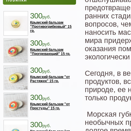
предотвраще
300
ранних стади
руб.
вопросов, ч
Крымский бальзам
"Противогрибковый" 15
наносить мас
гр.
мира придер
300
руб.
оказания пом
Крымский бальзам
"Прогревающий" 15 гр.
экологически
300
руб.
Сегодня, в в
Крымский бальзам "от
продуктов, в
Растяжек" 15 гр.
природе, ее 
300
только проду
руб.
Крымский бальзам "от
Простуды" 15 гр.
Морская губк
необычных пр
300
руб.
долгое время