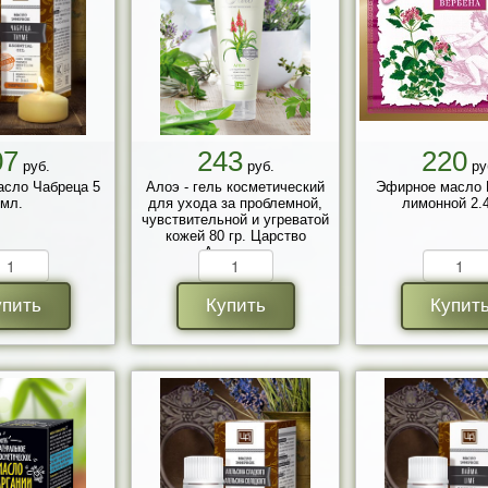
07
243
220
руб.
руб.
ру
сло Чабреца 5
Алоэ - гель косметический
Эфирное масло 
мл.
для ухода за проблемной,
лимонной 2.
чувствительной и угреватой
кожей 80 гр. Царство
Ароматов
упить
Купить
Купит