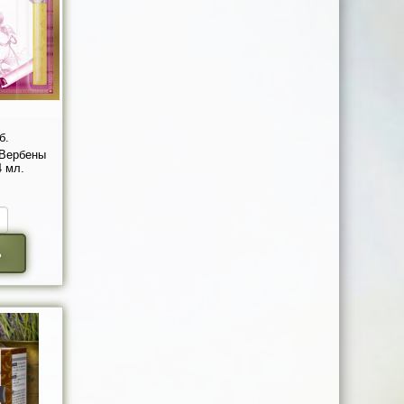
б.
Вербены
4 мл.
ь