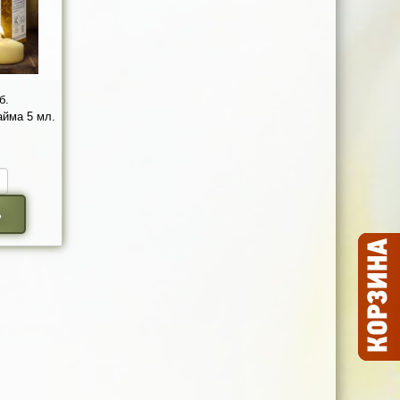
б.
йма 5 мл.
ь