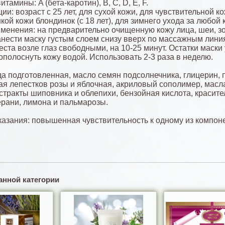
тамины: A (бета-каротин), B, C, D, E, F.
и: возраст с 25 лет, для сухой кожи, для чувствительной ко
кой кожи блондинок (с 18 лет), для зимнего ухода за любой 
менения: на предварительно очищенную кожу лица, шеи, з
анести маску густым слоем снизу вверх по массажным лини
еста возле глаз свободными, на 10-25 минут. Остатки маски
ополоснуть кожу водой. Использовать 2-3 раза в неделю.
да подготовленная, масло семян подсолнечника, глицерин, 
ая лепестков розы и яблочная, акриловый сополимер, масл
кстракты шиповника и облепихи, бензойная кислота, красите
рани, лимона и пальмарозы.
азания: повышенная чувствительность к одному из компон
анной категории