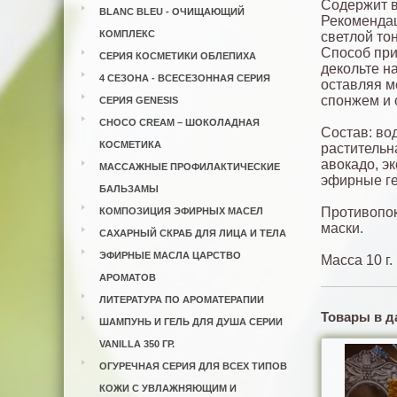
Содержит ви
BLANC BLEU - ОЧИЩАЮЩИЙ
Рекомендаци
КОМПЛЕКС
светлой тон
Способ при
СЕРИЯ КОСМЕТИКИ ОБЛЕПИХА
декольте н
4 СЕЗОНА - ВСЕСЕЗОННАЯ СЕРИЯ
оставляя м
спонжем и 
СЕРИЯ GENESIS
CHOCO CREAM – ШОКОЛАДНАЯ
Состав: во
КОСМЕТИКА
растительн
авокадо, э
МАССАЖНЫЕ ПРОФИЛАКТИЧЕСКИЕ
эфирные ге
БАЛЬЗАМЫ
Противопок
КОМПОЗИЦИЯ ЭФИРНЫХ МАСЕЛ
маски.
САХАРНЫЙ СКРАБ ДЛЯ ЛИЦА И ТЕЛА
ЭФИРНЫЕ МАСЛА ЦАРСТВО
Масса 10 г.
АРОМАТОВ
ЛИТЕРАТУРА ПО АРОМАТЕРАПИИ
Товары в д
ШАМПУНЬ И ГЕЛЬ ДЛЯ ДУША СЕРИИ
VANILLA 350 ГР.
ОГУРЕЧНАЯ СЕРИЯ ДЛЯ ВСЕХ ТИПОВ
КОЖИ С УВЛАЖНЯЮЩИМ И