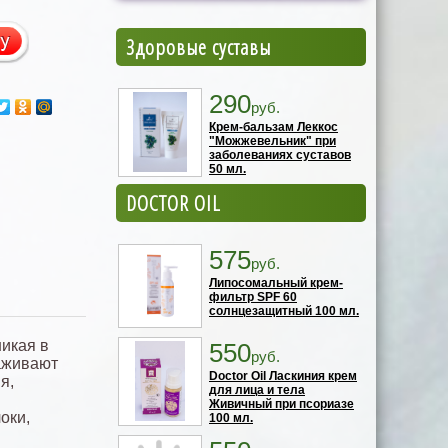
Здоровые суставы
290
руб.
Крем-бальзам Леккос
"Можжевельник" при
заболеваниях суставов
50 мл.
DOCTOR OIL
575
руб.
Липосомальный крем-
фильтр SPF 60
солнцезащитный 100 мл.
икая в
550
руб.
лаживают
Doctor Oil Ласкиния крем
я,
для лица и тела
Живичный при псориазе
оки,
100 мл.