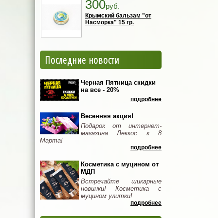
300
руб.
Крымский бальзам "от
Насморка" 15 гр.
Последние новости
Черная Пятница скидки
на все - 20%
подробнее
Весенняя акция!
Подарок от интернет-
магазина Леккос к 8
Марта!
подробнее
Косметика с муцином от
МДП
Встречайте шикарные
новинки! Косметика с
муцином улитки!
подробнее