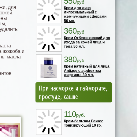
550
руб.
жи, для
Крем для лица
кожей.
липосомальный с
жемчужными сферами
оны
50 мл.
ям,
360
 удалить
руб.
Крем Отбеливающий для
ухода за кожей лица и
паста
тела 50 мл.
а жожоба и
ль, масла
380
руб.
Крем нативный для лица
Antiage с эффектом
ентов
лифтинга 30 мл.
При насморке и гайморите,
простуде, кашле
110
руб.
Крем-бальзам Леккос
Тонизирующий 10 гр.