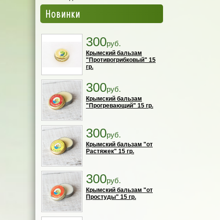
Новинки
300
руб.
Крымский бальзам
"Противогрибковый" 15
гр.
300
руб.
Крымский бальзам
"Прогревающий" 15 гр.
300
руб.
Крымский бальзам "от
Растяжек" 15 гр.
300
руб.
Крымский бальзам "от
Простуды" 15 гр.