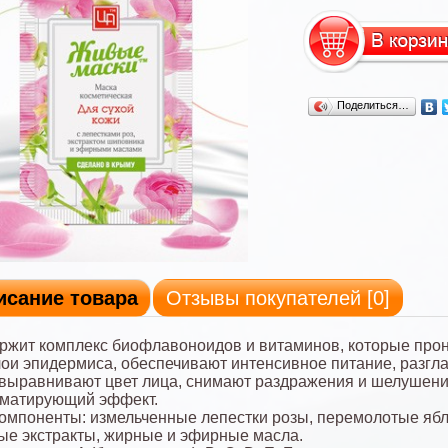
Поделиться…
исание товара
Отзывы покупателей [
0
]
ржит комплекс биофлавоноидов и витаминов, которые прон
лои эпидермиса, обеспечивают интенсивное питание, разг
выравнивают цвет лица, снимают раздражения и шелушени
 матирующий эффект.
омпоненты: измельченные лепестки розы, перемолотые ябл
ые экстракты, жирные и эфирные масла.