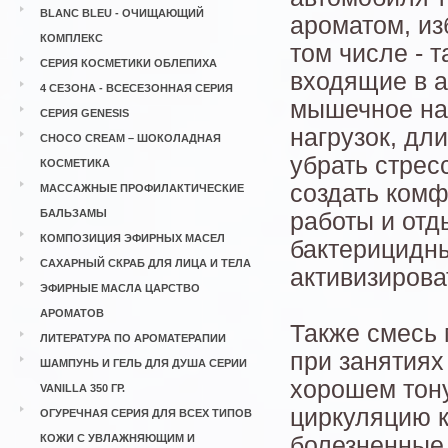
BLANC BLEU - ОЧИЩАЮЩИЙ
ароматом, из
КОМПЛЕКС
том числе - 
СЕРИЯ КОСМЕТИКИ ОБЛЕПИХА
входящие в 
4 СЕЗОНА - ВСЕСЕЗОННАЯ СЕРИЯ
мышечное на
СЕРИЯ GENESIS
нагрузок, дл
CHOCO CREAM – ШОКОЛАДНАЯ
убрать стрес
КОСМЕТИКА
создать комф
МАССАЖНЫЕ ПРОФИЛАКТИЧЕСКИЕ
БАЛЬЗАМЫ
работы и от
КОМПОЗИЦИЯ ЭФИРНЫХ МАСЕЛ
бактерицидн
САХАРНЫЙ СКРАБ ДЛЯ ЛИЦА И ТЕЛА
активизирова
ЭФИРНЫЕ МАСЛА ЦАРСТВО
АРОМАТОВ
Также смесь
ЛИТЕРАТУРА ПО АРОМАТЕРАПИИ
при занятиях
ШАМПУНЬ И ГЕЛЬ ДЛЯ ДУША СЕРИИ
хорошем тон
VANILLA 350 ГР.
циркуляцию к
ОГУРЕЧНАЯ СЕРИЯ ДЛЯ ВСЕХ ТИПОВ
КОЖИ С УВЛАЖНЯЮЩИМ И
болезненные 