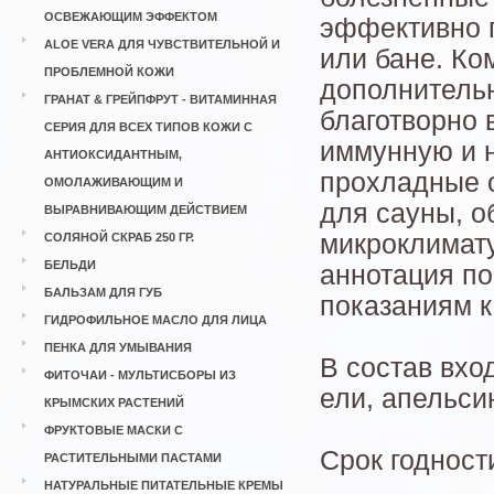
ОСВЕЖАЮЩИМ ЭФФЕКТОМ
эффективно 
ALOE VERA ДЛЯ ЧУВСТВИТЕЛЬНОЙ И
или бане. Ко
ПРОБЛЕМНОЙ КОЖИ
дополнитель
ГРАНАТ & ГРЕЙПФРУТ - ВИТАМИННАЯ
благотворно 
СЕРИЯ ДЛЯ ВСЕХ ТИПОВ КОЖИ С
иммунную и н
АНТИОКСИДАНТНЫМ,
прохладные о
ОМОЛАЖИВАЮЩИМ И
для сауны, о
ВЫРАВНИВАЮЩИМ ДЕЙСТВИЕМ
микроклимату
СОЛЯНОЙ СКРАБ 250 ГР.
БЕЛЬДИ
аннотация по
БАЛЬЗАМ ДЛЯ ГУБ
показаниям 
ГИДРОФИЛЬНОЕ МАСЛО ДЛЯ ЛИЦА
ПЕНКА ДЛЯ УМЫВАНИЯ
В состав вхо
ФИТОЧАИ - МУЛЬТИСБОРЫ ИЗ
ели, апельси
КРЫМСКИХ РАСТЕНИЙ
ФРУКТОВЫЕ МАСКИ С
Срок годност
РАСТИТЕЛЬНЫМИ ПАСТАМИ
НАТУРАЛЬНЫЕ ПИТАТЕЛЬНЫЕ КРЕМЫ