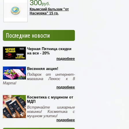
300
руб.
Крымский бальзам "от
Насморка" 15 гр.
Последние новости
Черная Пятница скидки
на все - 20%
подробнее
Весенняя акция!
Подарок от интернет-
магазина Леккос к 8
Марта!
подробнее
Косметика с муцином от
МДП
Встречайте шикарные
новинки! Косметика с
муцином улитки!
подробнее