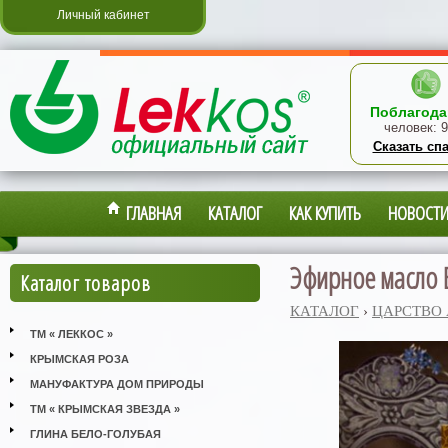
Личный кабинет
Поблагода
человек:
9
Сказать сп
ГЛАВНАЯ
КАТАЛОГ
КАК КУПИТЬ
НОВОСТ
Эфирное масло Б
Каталог товаров
КАТАЛОГ
›
ЦАРСТВО
ТМ « ЛЕККОС »
КРЫМСКАЯ РОЗА
МАНУФАКТУРА ДОМ ПРИРОДЫ
ТМ « КРЫМСКАЯ ЗВЕЗДА »
ГЛИНА БЕЛО-ГОЛУБАЯ