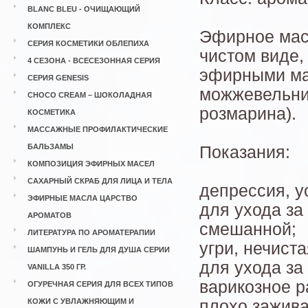
BLANC BLEU - ОЧИЩАЮЩИЙ
КОМПЛЕКС
Эфирное масл
СЕРИЯ КОСМЕТИКИ ОБЛЕПИХА
чистом виде,
4 СЕЗОНА - ВСЕСЕЗОННАЯ СЕРИЯ
эфирными ма
СЕРИЯ GENESIS
можжевельник
CHOCO CREAM – ШОКОЛАДНАЯ
розмарина).
КОСМЕТИКА
МАССАЖНЫЕ ПРОФИЛАКТИЧЕСКИЕ
БАЛЬЗАМЫ
Показания:
КОМПОЗИЦИЯ ЭФИРНЫХ МАСЕЛ
САХАРНЫЙ СКРАБ ДЛЯ ЛИЦА И ТЕЛА
депрессия, у
ЭФИРНЫЕ МАСЛА ЦАРСТВО
для ухода за
АРОМАТОВ
смешанной;
ЛИТЕРАТУРА ПО АРОМАТЕРАПИИ
угри, нечист
ШАМПУНЬ И ГЕЛЬ ДЛЯ ДУША СЕРИИ
для ухода за
VANILLA 350 ГР.
варикозное р
ОГУРЕЧНАЯ СЕРИЯ ДЛЯ ВСЕХ ТИПОВ
КОЖИ С УВЛАЖНЯЮЩИМ И
плохо зажив