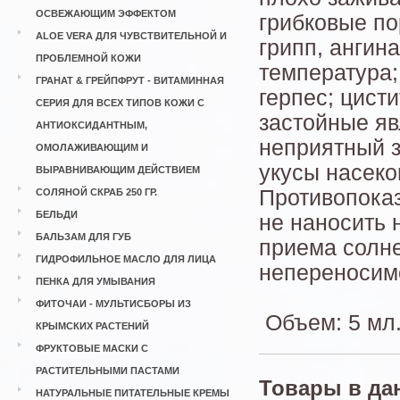
ОСВЕЖАЮЩИМ ЭФФЕКТОМ
грибковые по
ALOE VERA ДЛЯ ЧУВСТВИТЕЛЬНОЙ И
грипп, ангина
ПРОБЛЕМНОЙ КОЖИ
температура;
ГРАНАТ & ГРЕЙПФРУТ - ВИТАМИННАЯ
герпес; цисти
СЕРИЯ ДЛЯ ВСЕХ ТИПОВ КОЖИ С
застойные яв
АНТИОКСИДАНТНЫМ,
неприятный з
ОМОЛАЖИВАЮЩИМ И
укусы насеко
ВЫРАВНИВАЮЩИМ ДЕЙСТВИЕМ
Противопока
СОЛЯНОЙ СКРАБ 250 ГР.
БЕЛЬДИ
не наносить 
БАЛЬЗАМ ДЛЯ ГУБ
приема солн
ГИДРОФИЛЬНОЕ МАСЛО ДЛЯ ЛИЦА
непереносим
ПЕНКА ДЛЯ УМЫВАНИЯ
ФИТОЧАИ - МУЛЬТИСБОРЫ ИЗ
Объем: 5 мл
КРЫМСКИХ РАСТЕНИЙ
ФРУКТОВЫЕ МАСКИ С
РАСТИТЕЛЬНЫМИ ПАСТАМИ
Товары в да
НАТУРАЛЬНЫЕ ПИТАТЕЛЬНЫЕ КРЕМЫ