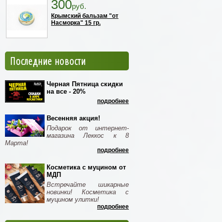
300
руб.
Крымский бальзам "от
Насморка" 15 гр.
Последние новости
Черная Пятница скидки
на все - 20%
подробнее
Весенняя акция!
Подарок от интернет-
магазина Леккос к 8
Марта!
подробнее
Косметика с муцином от
МДП
Встречайте шикарные
новинки! Косметика с
муцином улитки!
подробнее