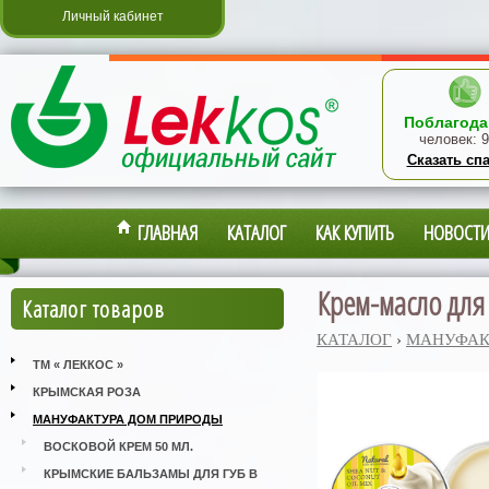
Личный кабинет
Поблагода
человек:
9
Сказать сп
ГЛАВНАЯ
КАТАЛОГ
КАК КУПИТЬ
НОВОСТ
Крем-масло для
Каталог товаров
КАТАЛОГ
›
МАНУФАК
ТМ « ЛЕККОС »
КРЫМСКАЯ РОЗА
МАНУФАКТУРА ДОМ ПРИРОДЫ
ВОСКОВОЙ КРЕМ 50 МЛ.
КРЫМСКИЕ БАЛЬЗАМЫ ДЛЯ ГУБ В