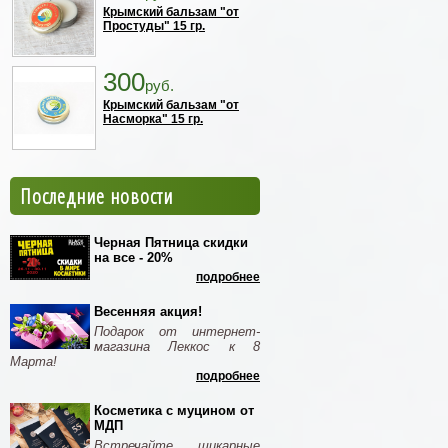
Крымский бальзам "от
Простуды" 15 гр.
300
руб.
Крымский бальзам "от
Насморка" 15 гр.
Последние новости
Черная Пятница скидки
на все - 20%
подробнее
Весенняя акция!
Подарок от интернет-
магазина Леккос к 8
Марта!
подробнее
Косметика с муцином от
МДП
Встречайте шикарные