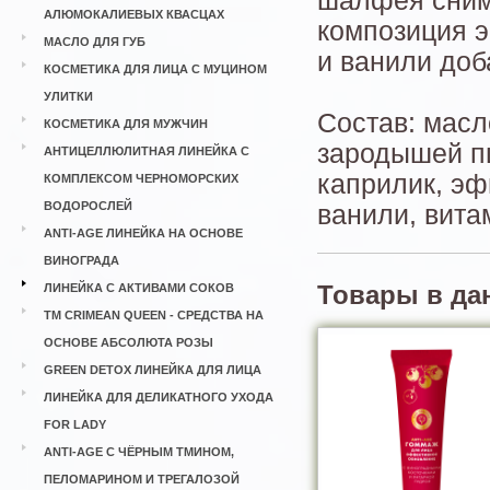
шалфея сним
АЛЮМОКАЛИЕВЫХ КВАСЦАХ
композиция э
МАСЛО ДЛЯ ГУБ
и ванили доб
КОСМЕТИКА ДЛЯ ЛИЦА С МУЦИНОМ
УЛИТКИ
Состав: масл
КОСМЕТИКА ДЛЯ МУЖЧИН
зародышей пш
АНТИЦЕЛЛЮЛИТНАЯ ЛИНЕЙКА С
каприлик, эф
КОМПЛЕКСОМ ЧЕРНОМОРСКИХ
ВОДОРОСЛЕЙ
ванили, вита
ANTI-AGE ЛИНЕЙКА НА ОСНОВЕ
ВИНОГРАДА
ЛИНЕЙКА С АКТИВАМИ СОКОВ
Товары в да
ТМ CRIMEAN QUEEN - СРЕДСТВА НА
ОСНОВЕ АБСОЛЮТА РОЗЫ
GREEN DETOX ЛИНЕЙКА ДЛЯ ЛИЦА
ЛИНЕЙКА ДЛЯ ДЕЛИКАТНОГО УХОДА
FOR LADY
ANTI-AGE С ЧЁРНЫМ ТМИНОМ,
ПЕЛОМАРИНОМ И ТРЕГАЛОЗОЙ