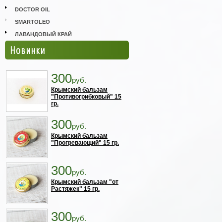
DOCTOR OIL
SMARTOLEO
ЛАВАНДОВЫЙ КРАЙ
Новинки
300
руб.
Крымский бальзам
"Противогрибковый" 15
гр.
300
руб.
Крымский бальзам
"Прогревающий" 15 гр.
300
руб.
Крымский бальзам "от
Растяжек" 15 гр.
300
руб.