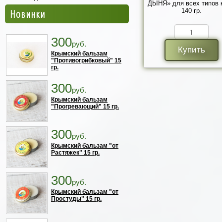
ДЫНЯ» для всех типов 
Новинки
140 гр.
300
руб.
Купить
Крымский бальзам
"Противогрибковый" 15
гр.
300
руб.
Крымский бальзам
"Прогревающий" 15 гр.
300
руб.
Крымский бальзам "от
Растяжек" 15 гр.
300
руб.
Крымский бальзам "от
Простуды" 15 гр.