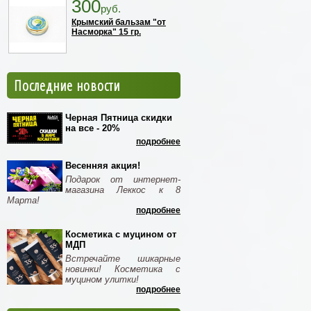
300
руб.
Крымский бальзам "от
Насморка" 15 гр.
Последние новости
Черная Пятница скидки
на все - 20%
подробнее
Весенняя акция!
Подарок от интернет-
магазина Леккос к 8
Марта!
подробнее
Косметика с муцином от
МДП
Встречайте шикарные
новинки! Косметика с
муцином улитки!
подробнее