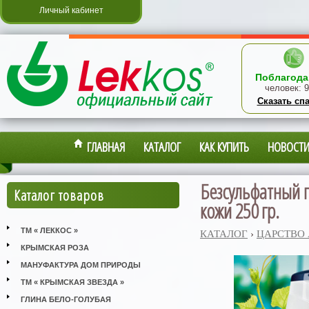
Личный кабинет
Поблагода
человек:
9
Сказать сп
ГЛАВНАЯ
КАТАЛОГ
КАК КУПИТЬ
НОВОСТ
Безсульфатный г
Каталог товаров
кожи 250 гр.
ТМ « ЛЕККОС »
КАТАЛОГ
›
ЦАРСТВО
КРЫМСКАЯ РОЗА
МАНУФАКТУРА ДОМ ПРИРОДЫ
ТМ « КРЫМСКАЯ ЗВЕЗДА »
ГЛИНА БЕЛО-ГОЛУБАЯ