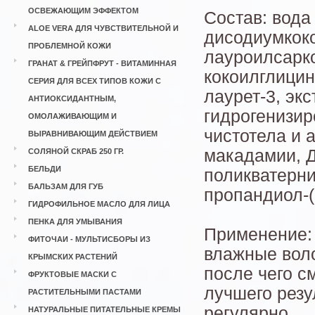
ОСВЕЖАЮЩИМ ЭФФЕКТОМ
Состав: вода
ALOE VERA ДЛЯ ЧУВСТВИТЕЛЬНОЙ И
дисодиумкоко
ПРОБЛЕМНОЙ КОЖИ
лауроилсарко
ГРАНАТ & ГРЕЙПФРУТ - ВИТАМИННАЯ
кокоилглицин
СЕРИЯ ДЛЯ ВСЕХ ТИПОВ КОЖИ С
лаурет-3, эк
АНТИОКСИДАНТНЫМ,
гидрогенизир
ОМОЛАЖИВАЮЩИМ И
чистотела и 
ВЫРАВНИВАЮЩИМ ДЕЙСТВИЕМ
макадамии, Д
СОЛЯНОЙ СКРАБ 250 ГР.
БЕЛЬДИ
поликватерни
БАЛЬЗАМ ДЛЯ ГУБ
пропандиол-(
ГИДРОФИЛЬНОЕ МАСЛО ДЛЯ ЛИЦА
ПЕНКА ДЛЯ УМЫВАНИЯ
Применение: 
ФИТОЧАИ - МУЛЬТИСБОРЫ ИЗ
влажные воло
КРЫМСКИХ РАСТЕНИЙ
после чего с
ФРУКТОВЫЕ МАСКИ С
лучшего резу
РАСТИТЕЛЬНЫМИ ПАСТАМИ
регулярно.
НАТУРАЛЬНЫЕ ПИТАТЕЛЬНЫЕ КРЕМЫ