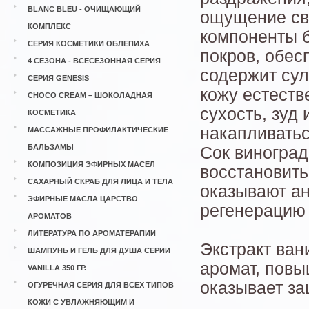
BLANC BLEU - ОЧИЩАЮЩИЙ
ощущение св
КОМПЛЕКС
компоненты б
СЕРИЯ КОСМЕТИКИ ОБЛЕПИХА
покров, обес
4 СЕЗОНА - ВСЕСЕЗОННАЯ СЕРИЯ
содержит сул
СЕРИЯ GENESIS
кожу естеств
CHOCO CREAM – ШОКОЛАДНАЯ
сухость, зуд
КОСМЕТИКА
накапливатьс
МАССАЖНЫЕ ПРОФИЛАКТИЧЕСКИЕ
БАЛЬЗАМЫ
Сок виноград
КОМПОЗИЦИЯ ЭФИРНЫХ МАСЕЛ
восстановить
САХАРНЫЙ СКРАБ ДЛЯ ЛИЦА И ТЕЛА
оказывают ан
ЭФИРНЫЕ МАСЛА ЦАРСТВО
регенерацию
АРОМАТОВ
ЛИТЕРАТУРА ПО АРОМАТЕРАПИИ
Экстракт ван
ШАМПУНЬ И ГЕЛЬ ДЛЯ ДУША СЕРИИ
аромат, повы
VANILLA 350 ГР.
оказывает за
ОГУРЕЧНАЯ СЕРИЯ ДЛЯ ВСЕХ ТИПОВ
КОЖИ С УВЛАЖНЯЮЩИМ И