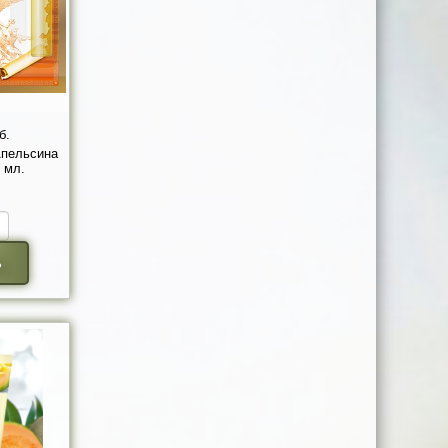
б.
пельсина
 мл.
ь