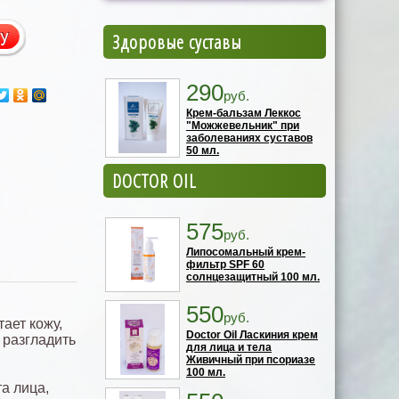
Здоровые суставы
290
руб.
Крем-бальзам Леккос
"Можжевельник" при
заболеваниях суставов
50 мл.
DOCTOR OIL
575
руб.
Липосомальный крем-
фильтр SPF 60
солнцезащитный 100 мл.
550
руб.
ает кожу,
Doctor Oil Ласкиния крем
 разгладить
для лица и тела
Живичный при псориазе
100 мл.
а лица,