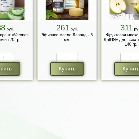
88
261
311
руб.
руб.
ру
орант «Verone»
Эфирное масло Лаванды 5
Фруктовая маск
жчин 70 гр.
мл.
ДЫНЯ» для всех т
140 гр.
упить
Купить
Купит