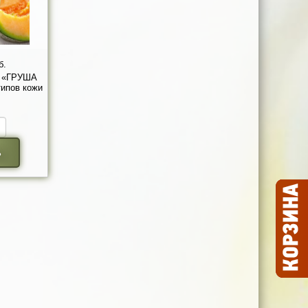
б.
а «ГРУША
ипов кожи
ь