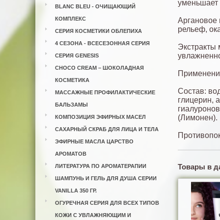
уменьшает 
BLANC BLEU - ОЧИЩАЮЩИЙ
КОМПЛЕКС
Аргановое 
рельеф, ок
СЕРИЯ КОСМЕТИКИ ОБЛЕПИХА
4 СЕЗОНА - ВСЕСЕЗОННАЯ СЕРИЯ
Экстракты 
увлажненно
СЕРИЯ GENESIS
CHOCO CREAM – ШОКОЛАДНАЯ
Применение
КОСМЕТИКА
Состав: во
МАССАЖНЫЕ ПРОФИЛАКТИЧЕСКИЕ
глицерин, 
БАЛЬЗАМЫ
гиалуронов
(Лимонен).
КОМПОЗИЦИЯ ЭФИРНЫХ МАСЕЛ
САХАРНЫЙ СКРАБ ДЛЯ ЛИЦА И ТЕЛА
Противопок
ЭФИРНЫЕ МАСЛА ЦАРСТВО
АРОМАТОВ
Товары в д
ЛИТЕРАТУРА ПО АРОМАТЕРАПИИ
ШАМПУНЬ И ГЕЛЬ ДЛЯ ДУША СЕРИИ
VANILLA 350 ГР.
ОГУРЕЧНАЯ СЕРИЯ ДЛЯ ВСЕХ ТИПОВ
КОЖИ С УВЛАЖНЯЮЩИМ И