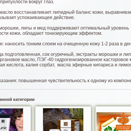
припухлости вокруг глаз.
масло восстанавливает липидный баланс кожи, выравнивае
азывает успокаивающее действие.
морошки, липы и мед поддерживают оптимальный уровень
сти кожи, обладают тонизирующим эффектом.
: наносить тонким слоем на очищенную кожу 1-2 раза в ден
да подготовленная, сок огуречный, экстракты морошки и ли
аргановое масло, ПЭГ-40 гидрогенизированное касторовое 
ая кислота, калия сорбат, масла эфирные кипариса и лимо
азания: повышенная чувствительность к одному из компоне
анной категории