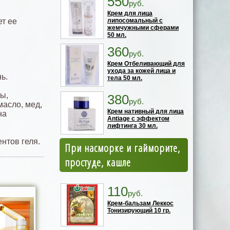
550
руб.
Крем для лица
т ее
липосомальный с
жемчужными сферами
50 мл.
360
руб.
Крем Отбеливающий для
ухода за кожей лица и
ь.
тела 50 мл.
пы,
380
руб.
масло, мед,
Крем нативный для лица
на
Antiage с эффектом
лифтинга 30 мл.
нтов геля.
При насморке и гайморите,
простуде, кашле
110
руб.
Крем-бальзам Леккос
Тонизирующий 10 гр.