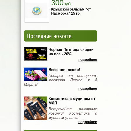
300
руб.
Крымский бальзам "от
Насморка" 15 гр.
Последние новости
Черная Пятница скидки
на все - 20%
подробнее
Весенняя акция!
Подарок от интернет-
магазина Леккос к 8
Марта!
подробнее
Косметика с муцином от
МДП
Встречайте шикарные
новинки! Косметика с
муцином улитки!
подробнее