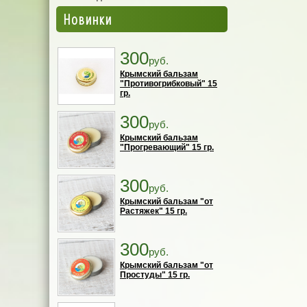
Новинки
300
руб.
Крымский бальзам
"Противогрибковый" 15
гр.
300
руб.
Крымский бальзам
"Прогревающий" 15 гр.
300
руб.
Крымский бальзам "от
Растяжек" 15 гр.
300
руб.
Крымский бальзам "от
Простуды" 15 гр.