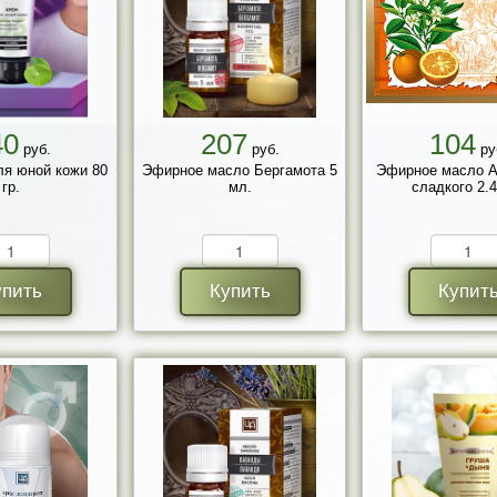
40
207
104
руб.
руб.
ру
ля юной кожи 80
Эфирное масло Бергамота 5
Эфирное масло А
гр.
мл.
сладкого 2.4
упить
Купить
Купит