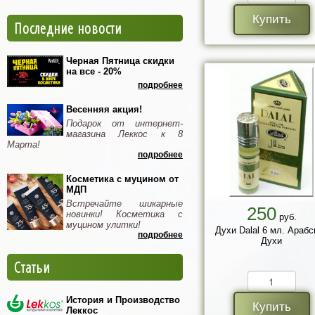
Купить
Последние новости
Черная Пятница скидки
на все - 20%
подробнее
Весенняя акция!
Подарок от интернет-
магазина Леккос к 8
Марта!
подробнее
Косметика с муцином от
МДП
Встречайте шикарные
250
новинки! Косметика с
руб.
муцином улитки!
Духи Dalal 6 мл. Арабс
подробнее
Духи
Статьи
История и Производство
Купить
Леккос