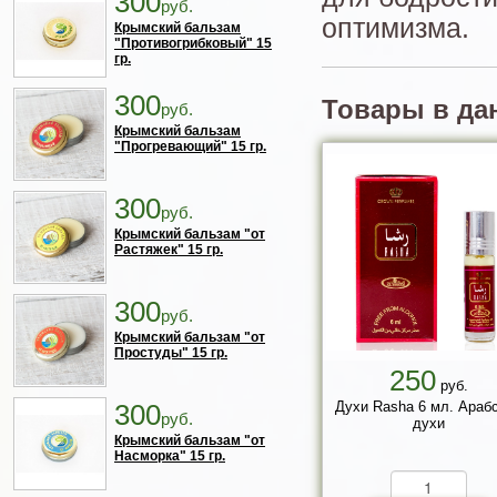
300
руб.
оптимизма.
Крымский бальзам
"Противогрибковый" 15
гр.
300
Товары в да
руб.
Крымский бальзам
"Прогревающий" 15 гр.
300
руб.
Крымский бальзам "от
Растяжек" 15 гр.
300
руб.
Крымский бальзам "от
Простуды" 15 гр.
250
руб.
300
Духи Rasha 6 мл. Араб
руб.
духи
Крымский бальзам "от
Насморка" 15 гр.