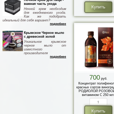
важная часть ухода
Купить
Ночной крем необходим
для ежедневного ухода.
Как же подобрать
идеальный для себя вариант?
подробнее
Крымское Черное мыло
с древесной золой
Уникальное крымское
черное мыло от
известного
производителя
подробнее
700
руб.
Концентрат полифено
красных сортов виногра
РОДИОЛОЙ РОЗОВОЙ
витамином С 250 мл
Купить