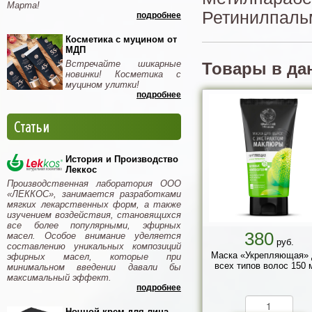
Марта!
Ретинилпальм
подробнее
Косметика с муцином от
МДП
Встречайте шикарные
Товары в да
новинки! Косметика с
муцином улитки!
подробнее
Статьи
История и Производство
Леккос
Производственная лаборатория ООО
«ЛЕККОС», занимается разработками
мягких лекарственных форм, а также
изучением воздействия, становящихся
все более популярными, эфирных
380
масел. Особое внимание уделяется
руб.
составлению уникальных композиций
Маска «Укрепляющая» 
эфирных масел, которые при
всех типов волос 150 
минимальном введении давали бы
максимальный эффект.
подробнее
Ночной крем для лица -