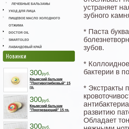
ЛЕЧЕБНЫЕ БАЛЬЗАМЫ
устраняет на
УХОД ДЛЯ ЛИЦА
зубного камн
ПИЩЕВОЕ МАСЛО ХОЛОДНОГО
ОТЖИМА
* Паста букв
DOCTOR OIL
болезнетвор
SMARTOLEO
зубов.
ЛАВАНДОВЫЙ КРАЙ
Новинки
* Коллоидно
бактерии в п
300
руб.
Крымский бальзам
"Противогрибковый" 15
* Экстракты 
гр.
кровоточивос
300
руб.
антибактериа
Крымский бальзам
"Прогревающий" 15 гр.
развитию пат
Обладает тон
300
нежными нотк
руб.