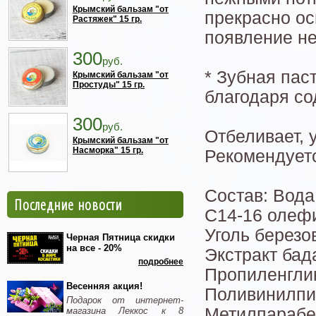
Крымский бальзам "от
прекрасно ос
Растяжек" 15 гр.
появление не
300
руб.
* Зубная пас
Крымский бальзам "от
Простуды" 15 гр.
благодаря со
300
руб.
Отбеливает, 
Крымский бальзам "от
Насморка" 15 гр.
Рекомендует
Состав: Вода
Последние новости
С14-16 олефи
Уголь березо
Черная Пятница скидки
на все - 20%
Экстракт бад
подробнее
Пропиленглик
Весенняя акция!
Поливинилпир
Подарок от интернет-
Метилпарабен
магазина Леккос к 8