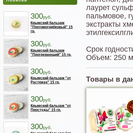
лаурет сульф
300
пальмовое, г
руб.
экстракты хм
Крымский бальзам
"Противогрибковый" 15
этилгексилгл
гр.
300
руб.
Срок годност
Крымский бальзам
"Прогревающий" 15 гр.
Объем: 250 
300
руб.
Товары в да
Крымский бальзам "от
Растяжек" 15 гр.
300
руб.
Крымский бальзам "от
Простуды" 15 гр.
300
руб.