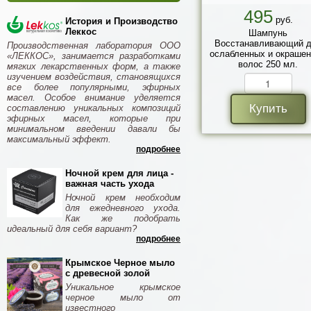
495
руб.
История и Производство
Леккос
Шампунь
Восстанавливающий 
Производственная лаборатория ООО
ослабленных и окраше
«ЛЕККОС», занимается разработками
волос 250 мл.
мягких лекарственных форм, а также
изучением воздействия, становящихся
все более популярными, эфирных
масел. Особое внимание уделяется
Купить
составлению уникальных композиций
эфирных масел, которые при
минимальном введении давали бы
максимальный эффект.
подробнее
Ночной крем для лица -
важная часть ухода
Ночной крем необходим
для ежедневного ухода.
Как же подобрать
идеальный для себя вариант?
подробнее
Крымское Черное мыло
с древесной золой
Уникальное крымское
черное мыло от
известного