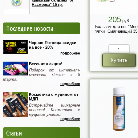
Крымский бальзам "от
Насморка" 15 гр.
205
руб.
Последние новости
Бальзам для ног "Мяг
пятки" Смягчающий 35 
Черная Пятница скидки
на все - 20%
подробнее
Купить
Весенняя акция!
Подарок от интернет-
магазина Леккос к 8
Марта!
подробнее
Косметика с муцином от
МДП
Встречайте шикарные
новинки! Косметика с
муцином улитки!
подробнее
Статьи