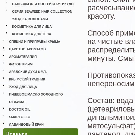
БАЛЬЗАМ ДЛЯ НОГТЕЙ И КУТИКУЛЫ
расчесывание
СЕРИЯ SEAWEED HAIR COLLECTION
красоту.
УХОД ЗА ВОЛОСАМИ
КОСМЕТИКА ДЛЯ ЛИЦА
Способ прим
КОСМЕТИКА ДЛЯ ТЕЛА
на чистые в
СПЕЦИИ И ПРИПРАВЫ КРЫМА
распределить
ЦАРСТВО АРОМАТОВ
минуты. Смыт
АРОМАТЕРАПИЯ
ФИТОН КРЫМ
АРАБСКИЕ ДУХИ 6 МЛ.
Противопока
КРЫМСКИЙ ТРАВНИК
непереносим
УХОД ДЛЯ ЛИЦА
ПИЩЕВОЕ МАСЛО ХОЛОДНОГО
Состав: вода
ОТЖИМА
(цетеариловы
DOCTOR OIL
дипальмитои
SMARTOLEO
метосульфат)
ЛАВАНДОВЫЙ КРАЙ
Новинки
пантенол, ди