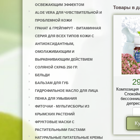
ОСВЕЖАЮЩИМ ЭФФЕКТОМ
Товары в д
ALOE VERA ДЛЯ ЧУВСТВИТЕЛЬНОЙ И
ПРОБЛЕМНОЙ КОЖИ
ГРАНАТ & ГРЕЙПФРУТ - ВИТАМИННАЯ
СЕРИЯ ДЛЯ ВСЕХ ТИПОВ КОЖИ С
АНТИОКСИДАНТНЫМ,
ОМОЛАЖИВАЮЩИМ И
ВЫРАВНИВАЮЩИМ ДЕЙСТВИЕМ
СОЛЯНОЙ СКРАБ 250 ГР.
БЕЛЬДИ
2
БАЛЬЗАМ ДЛЯ ГУБ
Композиция
ГИДРОФИЛЬНОЕ МАСЛО ДЛЯ ЛИЦА
Спокойн
бессонниц
ПЕНКА ДЛЯ УМЫВАНИЯ
депрес
ФИТОЧАИ - МУЛЬТИСБОРЫ ИЗ
КРЫМСКИХ РАСТЕНИЙ
ФРУКТОВЫЕ МАСКИ С
К
РАСТИТЕЛЬНЫМИ ПАСТАМИ
НАТУРАЛЬНЫЕ ПИТАТЕЛЬНЫЕ КРЕМЫ