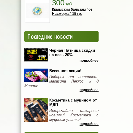
300
руб.
Крымский бальзам "от
Насморка" 15 гр.
Последние новости
Черная Пятница скидки
на все - 20%
подробнее
Весенняя акция!
Подарок от интернет-
магазина Леккос к 8
Марта!
подробнее
Косметика с муцином от
МДП
Встречайте шикарные
новинки! Косметика с
муцином улитки!
подробнее