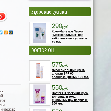
Здоровые суставы
290
руб.
Крем-бальзам Леккос
"Можжевельник" при
заболеваниях суставов
50 мл.
DOCTOR OIL
575
руб.
Липосомальный крем-
фильтр SPF 60
солнцезащитный 100 мл.
550
руб.
их
Doctor Oil Ласкиния крем
ий
для лица и тела
тот
Живичный при псориазе
100 мл.
ки –
нических