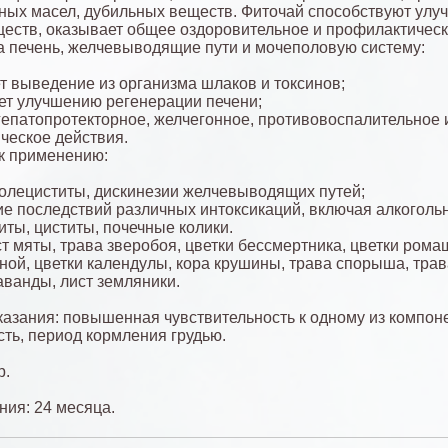
ных масел, дубильных веществ. Фиточай способствуют ул
еств, оказывает общее оздоровительное и профилактичес
а печень, желчевыводящие пути и мочеполовую систему:
т выведение из организма шлаков и токсинов;
ет улучшению регенерации печени;
гепатопротекторное, желчегонное, противовоспалительное 
ческое действия.
к применению:
холециститы, дискинезии желчевыводящих путей;
е последствий различных интоксикаций, включая алкоголь
ты, циститы, почечные колики.
ст мяты, трава зверобоя, цветки бессмертника, цветки рома
ной, цветки календулы, кора крушины, трава спорыша, трав
аванды, лист земляники.
азания: повышенная чувствительность к одному из компоне
ть, период кормления грудью.
р.
ния: 24 месяца.