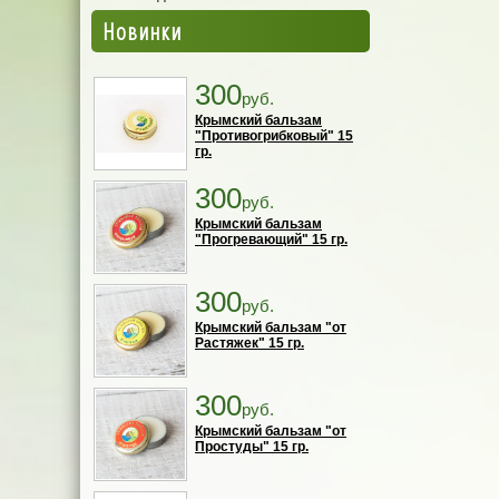
Новинки
300
руб.
Крымский бальзам
"Противогрибковый" 15
гр.
300
руб.
Крымский бальзам
"Прогревающий" 15 гр.
300
руб.
Крымский бальзам "от
Растяжек" 15 гр.
300
руб.
Крымский бальзам "от
Простуды" 15 гр.