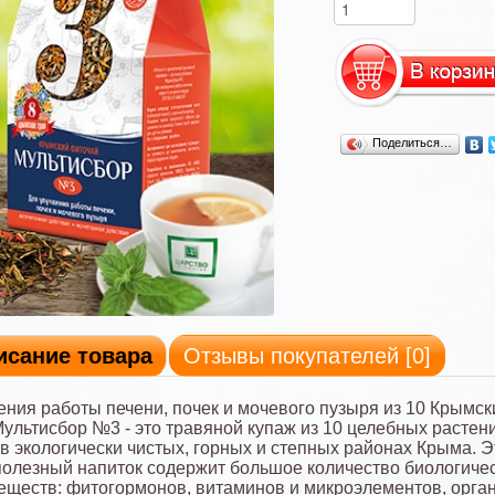
Поделиться…
исание товара
Отзывы покупателей [
0
]
ния работы печени, почек и мочевого пузыря из 10 Крымск
Мультисбор №3 - это травяной купаж из 10 целебных растен
в экологически чистых, горных и степных районах Крыма. Э
полезный напиток содержит большое количество биологичес
еществ: фитогормонов, витаминов и микроэлементов, орга