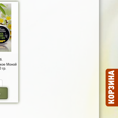
б.
кое Моной
 гр.
ь