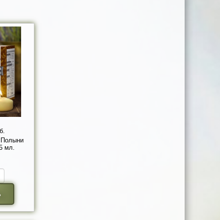
б.
 Полыни
5 мл.
ь