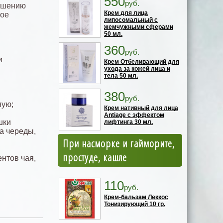
550
руб.
учшению
Крем для лица
кое
липосомальный с
жемчужными сферами
50 мл.
360
руб.
и
Крем Отбеливающий для
ухода за кожей лица и
тела 50 мл.
380
руб.
ную;
Крем нативный для лица
Antiage с эффектом
шки
лифтинга 30 мл.
а череды,
При насморке и гайморите,
простуде, кашле
нтов чая,
110
руб.
Крем-бальзам Леккос
Тонизирующий 10 гр.