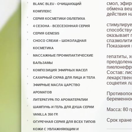
смол, эфир
BLANC BLEU - ОЧИЩАЮЩИЙ
обмена вещ
КОМПЛЕКС
действия н
СЕРИЯ КОСМЕТИКИ ОБЛЕПИХА
стимулируе
4 СЕЗОНА - ВСЕСЕЗОННАЯ СЕРИЯ
способству
СЕРИЯ GENESIS
оказывает 
спазмолити
CHOCO CREAM – ШОКОЛАДНАЯ
Показания 
КОСМЕТИКА
МАССАЖНЫЕ ПРОФИЛАКТИЧЕСКИЕ
гепатиты, 
преодолени
БАЛЬЗАМЫ
пиелонефри
КОМПОЗИЦИЯ ЭФИРНЫХ МАСЕЛ
Состав: ли
лекарствен
САХАРНЫЙ СКРАБ ДЛЯ ЛИЦА И ТЕЛА
соцветия л
ЭФИРНЫЕ МАСЛА ЦАРСТВО
АРОМАТОВ
Противопок
беременнос
ЛИТЕРАТУРА ПО АРОМАТЕРАПИИ
ШАМПУНЬ И ГЕЛЬ ДЛЯ ДУША СЕРИИ
Масса: 80 г
VANILLA 350 ГР.
Срок хране
ОГУРЕЧНАЯ СЕРИЯ ДЛЯ ВСЕХ ТИПОВ
КОЖИ С УВЛАЖНЯЮЩИМ И