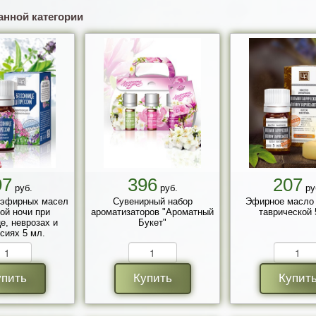
анной категории
97
396
207
руб.
руб.
ру
 эфирных масел
Сувенирный набор
Эфирное масло
ой ночи при
ароматизаторов "Ароматный
таврической 
е, неврозах и
Букет"
сиях 5 мл.
упить
Купить
Купит