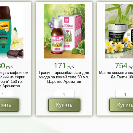
80
171
754
руб.
руб.
ру
ица с кофеином
Грация - аромабальзам для
Масло косметичес
еский из серии
ухода за кожей тела 50 мл.
Де Таити 100
ream" 150 гр.
Царство Ароматов
о Ароматов
упить
Купить
Купит