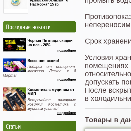
промыть водо
Крымский бальзам "от
Насморка" 15 гр.
Противопока
непереносим
Последние новости
Срок хранени
Черная Пятница скидки
на все - 20%
подробнее
Условия хран
Весенняя акция!
помещениях п
Подарок от интернет-
магазина Леккос к 8
относительно
Марта!
подробнее
допускать по
После вскрыт
Косметика с муцином от
МДП
в холодильни
Встречайте шикарные
новинки! Косметика с
муцином улитки!
подробнее
Товары в да
Статьи