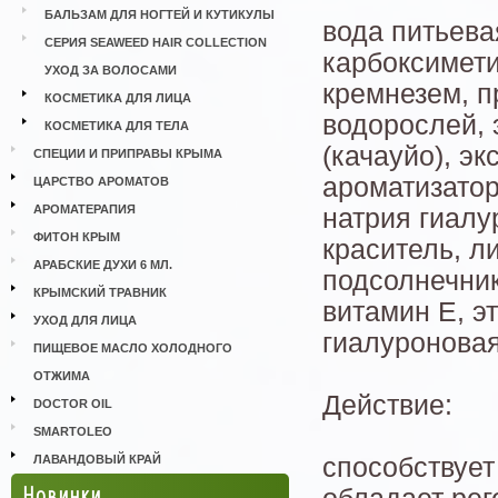
БАЛЬЗАМ ДЛЯ НОГТЕЙ И КУТИКУЛЫ
вода питьева
СЕРИЯ SEAWEED HAIR COLLECTION
карбоксимети
УХОД ЗА ВОЛОСАМИ
кремнезем, п
КОСМЕТИКА ДЛЯ ЛИЦА
водорослей, 
КОСМЕТИКА ДЛЯ ТЕЛА
(качауйо), э
СПЕЦИИ И ПРИПРАВЫ КРЫМА
ароматизатор
ЦАРСТВО АРОМАТОВ
АРОМАТЕРАПИЯ
натрия гиалу
ФИТОН КРЫМ
краситель, л
АРАБСКИЕ ДУХИ 6 МЛ.
подсолнечник
КРЫМСКИЙ ТРАВНИК
витамин Е, э
УХОД ДЛЯ ЛИЦА
гиалуроновая
ПИЩЕВОЕ МАСЛО ХОЛОДНОГО
ОТЖИМА
Действие:
DOCTOR OIL
SMARTOLEO
ЛАВАНДОВЫЙ КРАЙ
способствует
Новинки