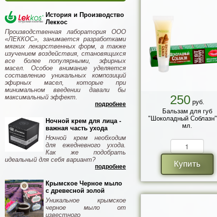
История и Производство
Леккос
Производственная лаборатория ООО
«ЛЕККОС», занимается разработками
мягких лекарственных форм, а также
изучением воздействия, становящихся
все более популярными, эфирных
масел. Особое внимание уделяется
составлению уникальных композиций
эфирных масел, которые при
минимальном введении давали бы
250
максимальный эффект.
руб.
подробнее
Бальзам для губ
"Шоколадный Соблазн"
Ночной крем для лица -
мл.
важная часть ухода
Ночной крем необходим
для ежедневного ухода.
Как же подобрать
идеальный для себя вариант?
Купить
подробнее
Крымское Черное мыло
с древесной золой
Уникальное крымское
черное мыло от
известного