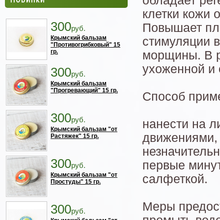
обладает ре
клетки кожи 
300
Повышает пло
руб.
Крымский бальзам
стимуляции в
"Противогрибковый" 15
гр.
морщины. В р
ухоженной и 
300
руб.
Крымский бальзам
"Прогревающий" 15 гр.
Способ прим
300
руб.
нанести на л
Крымский бальзам "от
движениями, 
Растяжек" 15 гр.
незначитель
300
первые минут
руб.
Крымский бальзам "от
салфеткой.
Простуды" 15 гр.
Меры предост
300
руб.