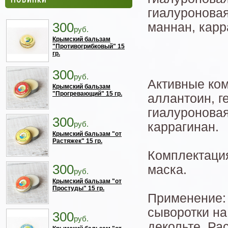
гиалуроновая
300
маннан, карр
руб.
Крымский бальзам
"Противогрибковый" 15
гр.
300
руб.
Активные ком
Крымский бальзам
"Прогревающий" 15 гр.
аллантоин, г
гиалуроновая
300
руб.
каррагинан.
Крымский бальзам "от
Растяжек" 15 гр.
Комплектация
300
маска.
руб.
Крымский бальзам "от
Простуды" 15 гр.
Применение:
сыворотки на
300
руб.
декольте. Р