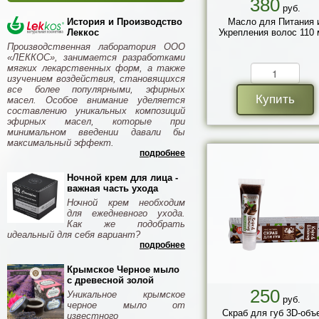
380
руб.
История и Производство
Масло для Питания 
Леккос
Укрепления волос 110 
Производственная лаборатория ООО
«ЛЕККОС», занимается разработками
мягких лекарственных форм, а также
изучением воздействия, становящихся
все более популярными, эфирных
Купить
масел. Особое внимание уделяется
составлению уникальных композиций
эфирных масел, которые при
минимальном введении давали бы
максимальный эффект.
подробнее
Ночной крем для лица -
важная часть ухода
Ночной крем необходим
для ежедневного ухода.
Как же подобрать
идеальный для себя вариант?
подробнее
Крымское Черное мыло
с древесной золой
250
Уникальное крымское
руб.
черное мыло от
Скраб для губ 3D-объ
известного