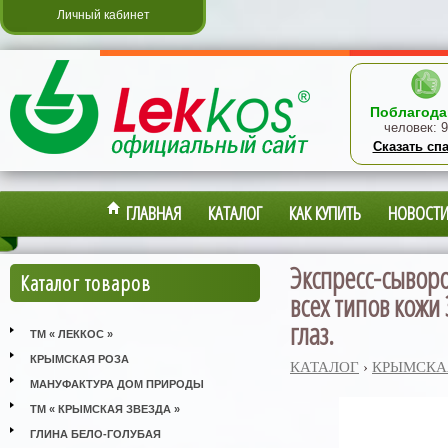
Личный кабинет
Поблагода
человек:
9
Сказать сп
ГЛАВНАЯ
КАТАЛОГ
КАК КУПИТЬ
НОВОСТ
Экспресс-сыворо
Каталог товаров
всех типов кожи 
глаз.
ТМ « ЛЕККОС »
КРЫМСКАЯ РОЗА
КАТАЛОГ
›
КРЫМСКА
МАНУФАКТУРА ДОМ ПРИРОДЫ
ТМ « КРЫМСКАЯ ЗВЕЗДА »
ГЛИНА БЕЛО-ГОЛУБАЯ