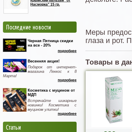
Крымский бальзам "от
Насморка" 15 гр.
Последние новости
Меры предост
глаза и рот.
Черная Пятница скидки
на все - 20%
подробнее
Товары в да
Весенняя акция!
Подарок от интернет-
магазина Леккос к 8
Марта!
подробнее
Косметика с муцином от
МДП
Встречайте шикарные
новинки! Косметика с
муцином улитки!
подробнее
Статьи