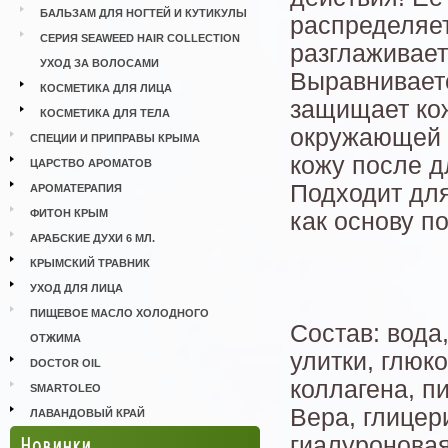
БАЛЬЗАМ ДЛЯ НОГТЕЙ И КУТИКУЛЫ
распределяет
СЕРИЯ SEAWEED HAIR COLLECTION
разглаживает
УХОД ЗА ВОЛОСАМИ
Выравниваетс
КОСМЕТИКА ДЛЯ ЛИЦА
защищает кож
КОСМЕТИКА ДЛЯ ТЕЛА
окружающей с
СПЕЦИИ И ПРИПРАВЫ КРЫМА
кожу после д
ЦАРСТВО АРОМАТОВ
Подходит для
АРОМАТЕРАПИЯ
ФИТОН КРЫМ
как основу п
АРАБСКИЕ ДУХИ 6 МЛ.
КРЫМСКИЙ ТРАВНИК
УХОД ДЛЯ ЛИЦА
ПИЩЕВОЕ МАСЛО ХОЛОДНОГО
Состав: вода,
ОТЖИМА
улитки, глюк
DOCTOR OIL
коллагена, п
SMARTOLEO
Вера, глицер
ЛАВАНДОВЫЙ КРАЙ
Новинки
гиалуроновая