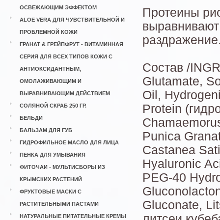
ОСВЕЖАЮЩИМ ЭФФЕКТОМ
Протеины рис
ALOE VERA ДЛЯ ЧУВСТВИТЕЛЬНОЙ И
выравнивают 
ПРОБЛЕМНОЙ КОЖИ
раздражение
ГРАНАТ & ГРЕЙПФРУТ - ВИТАМИННАЯ
СЕРИЯ ДЛЯ ВСЕХ ТИПОВ КОЖИ С
Состав /INGR
АНТИОКСИДАНТНЫМ,
Glutamate, So
ОМОЛАЖИВАЮЩИМ И
Oil, Hydrogen
ВЫРАВНИВАЮЩИМ ДЕЙСТВИЕМ
Protein (гидр
СОЛЯНОЙ СКРАБ 250 ГР.
БЕЛЬДИ
Chamaemorus 
БАЛЬЗАМ ДЛЯ ГУБ
Punica Granat
ГИДРОФИЛЬНОЕ МАСЛО ДЛЯ ЛИЦА
Castanea Sati
ПЕНКА ДЛЯ УМЫВАНИЯ
Hyaluronic Ac
ФИТОЧАИ - МУЛЬТИСБОРЫ ИЗ
PEG-40 Hydrog
КРЫМСКИХ РАСТЕНИЙ
Gluconolacto
ФРУКТОВЫЕ МАСКИ С
Gluconate, Li
РАСТИТЕЛЬНЫМИ ПАСТАМИ
литсеи кубеба
НАТУРАЛЬНЫЕ ПИТАТЕЛЬНЫЕ КРЕМЫ