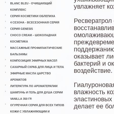
BLANC BLEU - ОЧИЩАЮЩИЙ
увлажняет ко
КОМПЛЕКС
СЕРИЯ КОСМЕТИКИ ОБЛЕПИХА
Ресвератрол 
4 СЕЗОНА - ВСЕСЕЗОННАЯ СЕРИЯ
восстанавли
СЕРИЯ GENESIS
омолаживающ
CHOCO CREAM – ШОКОЛАДНАЯ
преждевремен
КОСМЕТИКА
поддержанию 
МАССАЖНЫЕ ПРОФИЛАКТИЧЕСКИЕ
БАЛЬЗАМЫ
оказывает л
КОМПОЗИЦИЯ ЭФИРНЫХ МАСЕЛ
бактерий и о
САХАРНЫЙ СКРАБ ДЛЯ ЛИЦА И ТЕЛА
воздействие.
ЭФИРНЫЕ МАСЛА ЦАРСТВО
АРОМАТОВ
Гиалуроновая
ЛИТЕРАТУРА ПО АРОМАТЕРАПИИ
влажность ко
ШАМПУНЬ И ГЕЛЬ ДЛЯ ДУША СЕРИИ
эластиновых 
VANILLA 350 ГР.
делает ее бо
ОГУРЕЧНАЯ СЕРИЯ ДЛЯ ВСЕХ ТИПОВ
КОЖИ С УВЛАЖНЯЮЩИМ И