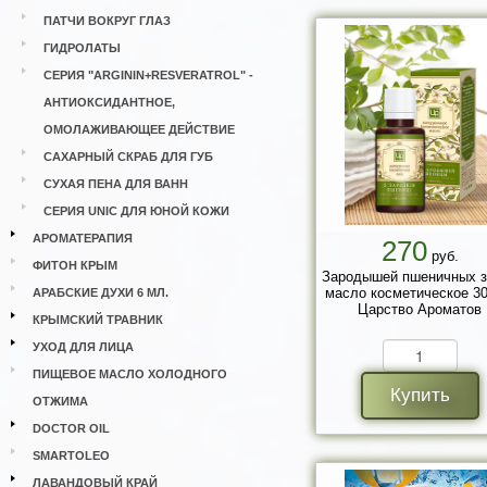
ПАТЧИ ВОКРУГ ГЛАЗ
ГИДРОЛАТЫ
СЕРИЯ "ARGININ+RESVERATROL" -
АНТИОКСИДАНТНОЕ,
ОМОЛАЖИВАЮЩЕЕ ДЕЙСТВИЕ
САХАРНЫЙ СКРАБ ДЛЯ ГУБ
СУХАЯ ПЕНА ДЛЯ ВАНН
СЕРИЯ UNIC ДЛЯ ЮНОЙ КОЖИ
АРОМАТЕРАПИЯ
270
руб.
ФИТОН КРЫМ
Зародышей пшеничных з
масло косметическое 30
АРАБСКИЕ ДУХИ 6 МЛ.
Царство Ароматов
КРЫМСКИЙ ТРАВНИК
УХОД ДЛЯ ЛИЦА
ПИЩЕВОЕ МАСЛО ХОЛОДНОГО
Купить
ОТЖИМА
DOCTOR OIL
SMARTOLEO
ЛАВАНДОВЫЙ КРАЙ