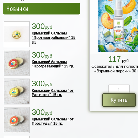
Новинки
300
руб.
Крымский бальзам
"Противогрибковый" 15
гр.
300
руб.
117
руб.
Крымский бальзам
"Прогревающий" 15 гр.
Освежитель для полости
«Взрывной персик» 30 
300
руб.
Крымский бальзам "от
Растяжек" 15 гр.
Купить
300
руб.
Крымский бальзам "от
Простуды" 15 гр.