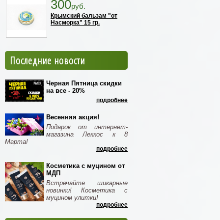
300
руб.
Крымский бальзам "от
Насморка" 15 гр.
Последние новости
Черная Пятница скидки
на все - 20%
подробнее
Весенняя акция!
Подарок от интернет-
магазина Леккос к 8
Марта!
подробнее
Косметика с муцином от
МДП
Встречайте шикарные
новинки! Косметика с
муцином улитки!
подробнее